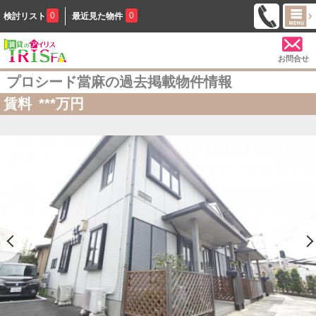
0
0
検討リスト
最近見た物件
お問合せ
プロシード當麻の過去掲載物件情報
賃料
***
万円