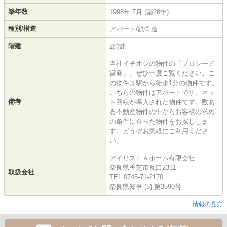
築年数
1998年 7月 (築28年)
種別/構造
アパート/鉄骨造
階建
2階建
当社イチオシの物件の「プロシード
當麻」。ぜひ一度ご覧ください。こ
の物件は駅から徒歩1分の物件です。
こちらの物件はアパートです。ネッ
備考
ト回線が導入された物件です。数あ
る不動産物件の中からお客様の求め
の条件に合った物件をお探ししま
す。どうぞお気軽にご利用くださ
い。
アイリスＦＡホーム有限会社
奈良県香芝市瓦口2331
取扱会社
TEL:0745-71-2170
奈良県知事 (5) 第3590号
情報の見方