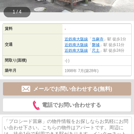
1 / 4
賃料
-
近鉄南大阪線
「
当麻寺
」駅 徒歩1分
交通
近鉄南大阪線
「
磐城
」駅 徒歩11分
近鉄南大阪線
「
尺土
」駅 徒歩24分
間取り(面積)
-(-)
築年月
1998年 7月(築28年)
メールでお問い合わせする(無料)
電話でお問い合わせする
「プロシード當麻」の物件情報をお探しならお気軽にお問
い合わせ下さい。こちらの物件はアパートです。周辺に
は、徒歩1分で利用できる駅があります。インターネット