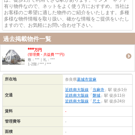
有り物件なので、ネットをよく使う方におすすめ。当社は
お客様のご希望に適した物件のご紹介をいたします。多種
多様な物件情報を取り扱い、確かな情報をご提供をいたし
ますので、お気軽にお問い合わせ下さい。
過去掲載物件一覧
***
万円
(管理費・共益費 ***円)
敷：***｜礼：***
1-2階 / *** / ***
所在地
奈良県
葛城市
當麻
近鉄南大阪線
「
当麻寺
」駅 徒歩1分
交通
近鉄南大阪線
「
磐城
」駅 徒歩11分
近鉄南大阪線
「
尺土
」駅 徒歩24分
賃料
-
管理費等
-
面積
-