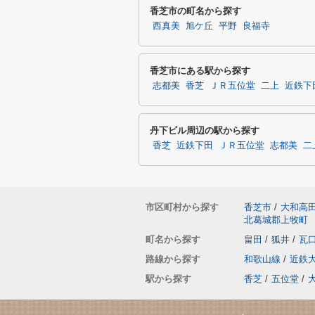
香芝市の町名から探す
西真美
旭ケ丘
平野
良福寺
香芝市にある駅から探す
志都美
香芝
ＪＲ五位堂
二上
近鉄下
丹下ビル周辺の駅から探す
香芝
近鉄下田
ＪＲ五位堂
志都美
二
市区町村から探す
香芝市
/
大和高
北葛城郡上牧町
町名から探す
畠田
/
狐井
/
瓦
路線から探す
和歌山線
/
近鉄
駅から探す
香芝
/
五位堂
/