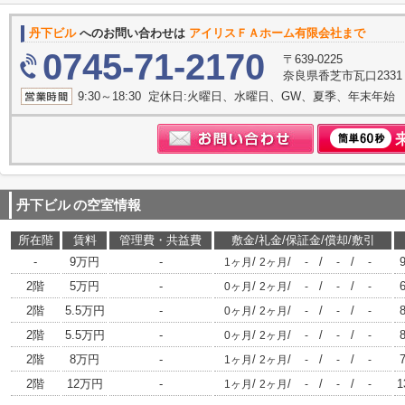
丹下ビル
へのお問い合わせは
アイリスＦＡホーム有限会社まで
0745-71-2170
〒639-0225
奈良県香芝市瓦口233
9:30～18:30 定休日:火曜日、水曜日、GW、夏季、年末年始
丹下ビル
の空室情報
所在階
賃料
管理費・共益費
敷金/礼金/保証金/償却/敷引
-
9万円
-
/
/
/
/
1ヶ月
2ヶ月
-
-
-
2階
5万円
-
/
/
/
/
0ヶ月
2ヶ月
-
-
-
2階
5.5万円
-
/
/
/
/
0ヶ月
2ヶ月
-
-
-
2階
5.5万円
-
/
/
/
/
0ヶ月
2ヶ月
-
-
-
2階
8万円
-
/
/
/
/
1ヶ月
2ヶ月
-
-
-
2階
12万円
-
/
/
/
/
1
1ヶ月
2ヶ月
-
-
-