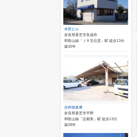
本田ビル
奈良県香芝市良福寺
和歌山線「ＪＲ五位堂」駅 徒歩13分
築30年
吉村様倉庫
奈良県香芝市平野
和歌山線「志都美」駅 徒歩13分
築39年