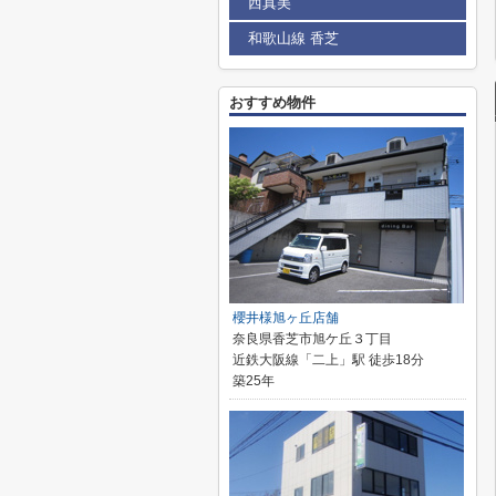
西真美
和歌山線 香芝
おすすめ物件
櫻井様旭ヶ丘店舗
奈良県香芝市旭ケ丘３丁目
近鉄大阪線「二上」駅 徒歩18分
築25年