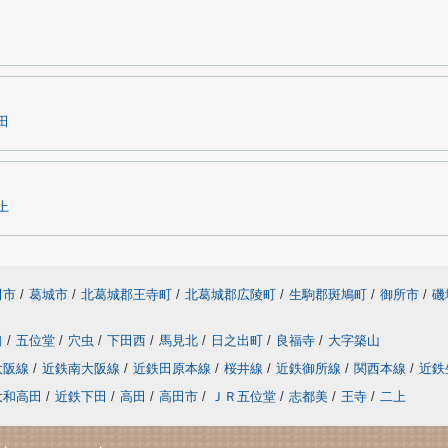
田
上
田市
/
葛城市
/
北葛城郡王寺町
/
北葛城郡広陵町
/
生駒郡斑鳩町
/
御所市
/
磯
口
/
五位堂
/
穴虫
/
下田西
/
馬見北
/
日之出町
/
良福寺
/
大字築山
大阪線
/
近鉄南大阪線
/
近鉄田原本線
/
桜井線
/
近鉄御所線
/
関西本線
/
近鉄
大和高田
/
近鉄下田
/
高田
/
高田市
/
ＪＲ五位堂
/
志都美
/
王寺
/
二上