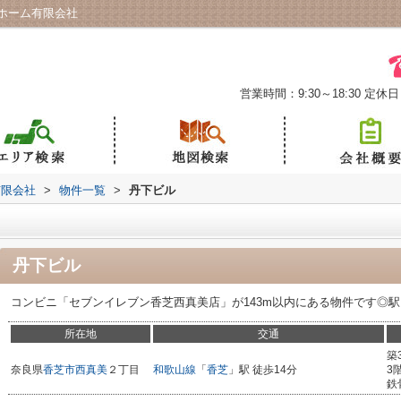
ホーム有限会社
営業時間：9:30～18:30
定休日
有限会社
>
物件一覧
>
丹下ビル
丹下ビル
コンビニ「セブンイレブン香芝西真美店」が143m以内にある物件です◎駅
所在地
交通
築
奈良県
香芝市
西真美
２丁目
和歌山線
「
香芝
」駅 徒歩14分
3
鉄