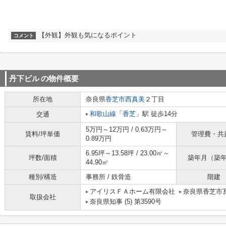
【外観】外観も気になるポイント
コメント
丹下ビル
の物件概要
所在地
奈良県
香芝市
西真美
２丁目
和歌山線
「
香芝
」駅 徒歩14分
交通
5万円～12万円 / 0.63万円～
賃料/坪単価
管理費・共
0.89万円
6.95坪～13.58坪 / 23.00㎡～
坪数/面積
築年月（築
44.90㎡
種別/構造
事務所 / 鉄骨造
階建
アイリスＦＡホーム有限会社
奈良県香芝市瓦
取扱会社
奈良県知事 (5) 第3590号