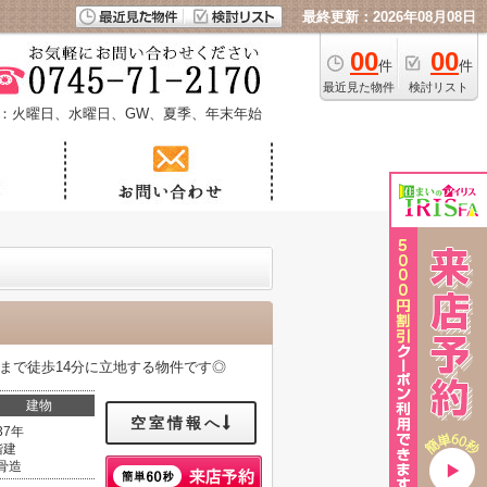
最終更新：2026年08月08日
00
00
件
件
最近見た物件
検討リスト
：火曜日、水曜日、GW、夏季、年末年始
まで徒歩14分に立地する物件です◎
建物
空室情報へ
37年
階建
骨造