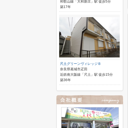
和歌山線「大和新庄」駅 徒歩5分
築17年
尺土グリーンヴィレッジＢ
奈良県葛城市疋田
近鉄南大阪線「尺土」駅 徒歩15分
築36年