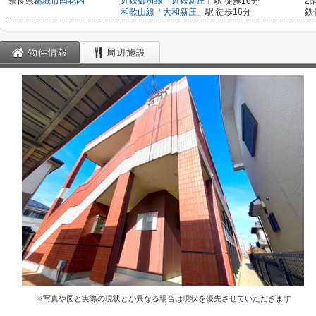
奈良県
葛城市
南花内
近鉄御所線
「
近鉄新庄
」駅 徒歩16分
2
和歌山線
「
大和新庄
」駅 徒歩16分
鉄
物件情報
周辺施設
※写真や図と実際の現状とが異なる場合は現状を優先させていただきます