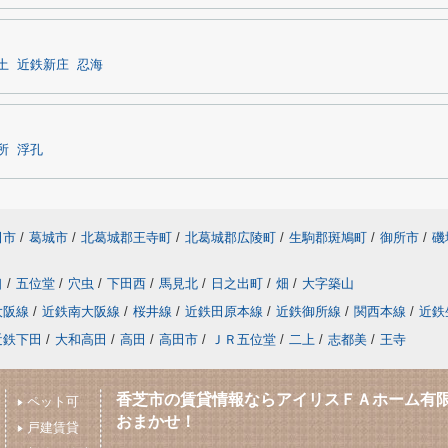
土
近鉄新庄
忍海
所
浮孔
田市
/
葛城市
/
北葛城郡王寺町
/
北葛城郡広陵町
/
生駒郡斑鳩町
/
御所市
/
磯
口
/
五位堂
/
穴虫
/
下田西
/
馬見北
/
日之出町
/
畑
/
大字築山
大阪線
/
近鉄南大阪線
/
桜井線
/
近鉄田原本線
/
近鉄御所線
/
関西本線
/
近鉄
近鉄下田
/
大和高田
/
高田
/
高田市
/
ＪＲ五位堂
/
二上
/
志都美
/
王寺
香芝市の賃貸情報ならアイリスＦＡホーム有
ペット可
おまかせ！
戸建賃貸