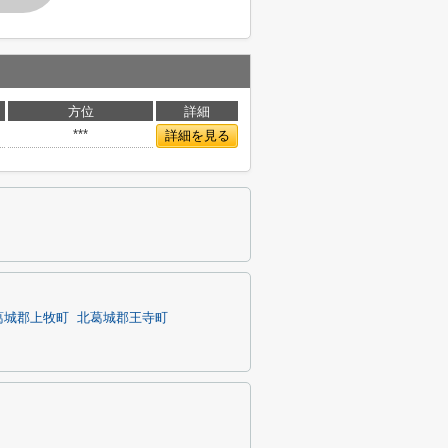
方位
詳細
***
詳細を見る
葛城郡上牧町
北葛城郡王寺町