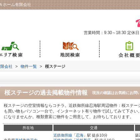
Ａホーム有限会社
営業時間：9:30～18:30
定休日
有限会社
>
物件一覧
>
桜ステージ
桜ステージ
の過去掲載物件情報
現況の確認はお気軽にお問
桜ステージの空室情報ならコチラ。近鉄御所線忍海駅周辺物件：桜ステー
も買い物もパソコン一台で。インターネット有り物件で試してみて下さい
になりませんか。種類豊富に物件をご用意して、お待ちしております。
所在地
交通
近鉄御所線
「
忍海
」駅 徒歩10分
築