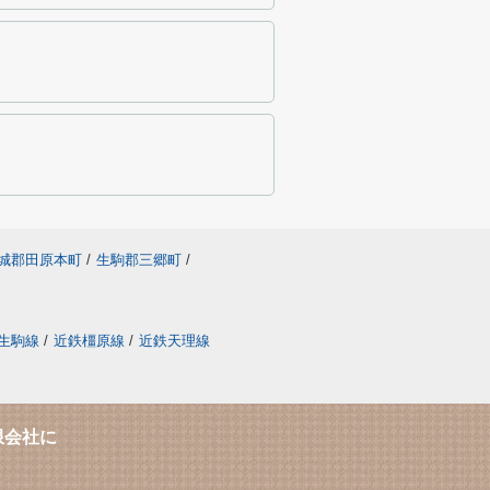
城郡田原本町
/
生駒郡三郷町
/
生駒線
/
近鉄橿原線
/
近鉄天理線
限会社に