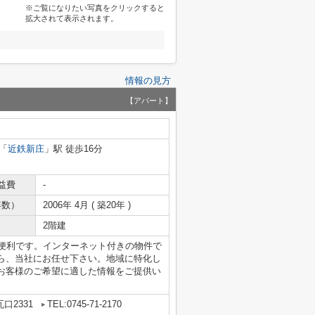
※ご覧になりたい写真をクリックすると
拡大されて表示されます。
情報の見方
【アパート】
「
近鉄新庄
」駅 徒歩16分
益費
-
年数）
2006年 4月 ( 築20年 )
2階建
も便利です。インターネット付きの物件で
ら、当社にお任せ下さい。地域に特化し
お客様のご希望に適した情報をご提供い
口2331
TEL:0745-71-2170