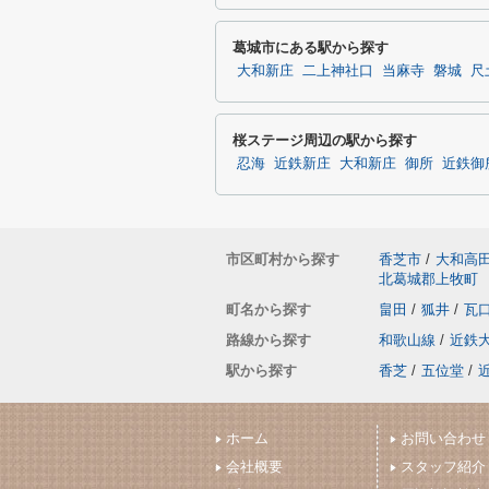
葛城市にある駅から探す
大和新庄
二上神社口
当麻寺
磐城
尺
桜ステージ周辺の駅から探す
忍海
近鉄新庄
大和新庄
御所
近鉄御
市区町村から探す
香芝市
/
大和高
北葛城郡上牧町
町名から探す
畠田
/
狐井
/
瓦
路線から探す
和歌山線
/
近鉄
駅から探す
香芝
/
五位堂
/
ホーム
お問い合わせ
会社概要
スタッフ紹介