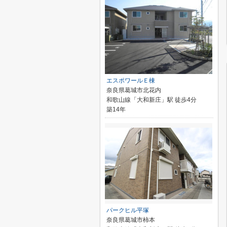
エスポワールＥ棟
奈良県葛城市北花内
和歌山線「大和新庄」駅 徒歩4分
築14年
パークヒル平塚
奈良県葛城市柿本