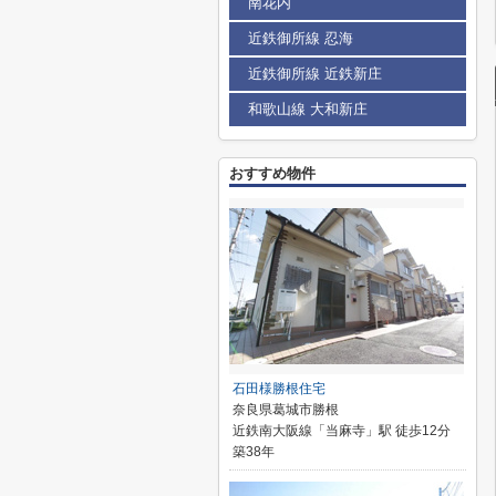
南花内
近鉄御所線 忍海
近鉄御所線 近鉄新庄
和歌山線 大和新庄
おすすめ物件
石田様勝根住宅
奈良県葛城市勝根
近鉄南大阪線「当麻寺」駅 徒歩12分
築38年