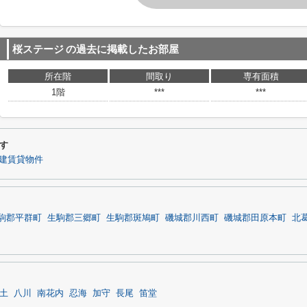
桜ステージ
の過去に掲載したお部屋
所在階
間取り
専有面積
1階
***
***
す
建賃貸物件
駒郡平群町
生駒郡三郷町
生駒郡斑鳩町
磯城郡川西町
磯城郡田原本町
北
土
八川
南花内
忍海
加守
長尾
笛堂