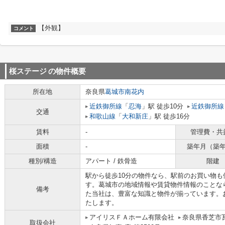
【外観】
コメント
桜ステージ
の物件概要
所在地
奈良県
葛城市
南花内
近鉄御所線
「
忍海
」駅 徒歩10分
近鉄御所線
交通
和歌山線
「
大和新庄
」駅 徒歩16分
賃料
-
管理費・共
面積
-
築年月（築
種別/構造
アパート / 鉄骨造
階建
駅から徒歩10分の物件なら、駅前のお買い物
す。葛城市の地域情報や賃貸物件情報のことな
備考
た当社は、豊富な知識と物件が揃っています。
たします。
アイリスＦＡホーム有限会社
奈良県香芝市瓦
取扱会社