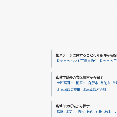
桜ステージに関するこだわり条件から探
香芝市のペット可賃貸物件
香芝市の戸
葛城市以外の市区町村から探す
大和高田市
橿原市
御所市
香芝市
生
北葛城郡広陵町
北葛城郡河合町
葛城市の町名から探す
當麻
北花内
勝根
竹内
疋田
柿本
尺