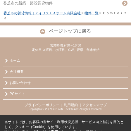
香芝市の新築・築浅賃貸物件
香芝市の賃貸情報｜アイリスＦＡホーム有限会社
>
物件一覧
>
Ｃｏｍｆｏｒｚ
ａ
ページトップに戻る
営業時間:9:30～18:30
定休日:火曜日、水曜日、GW、夏季、年末年始
ホーム
会社概要
お問い合わせ
PCサイト
プライバシーポリシー
利用規約
｜アクセスマップ
｜
Copyright(c) アイリスＦＡホーム有限会社 All rights reserved.
当サイトでは、お客様の当サイト利用状況把握、サービス向上検討を目的と
して、クッキー（Cookie）を使用しています。