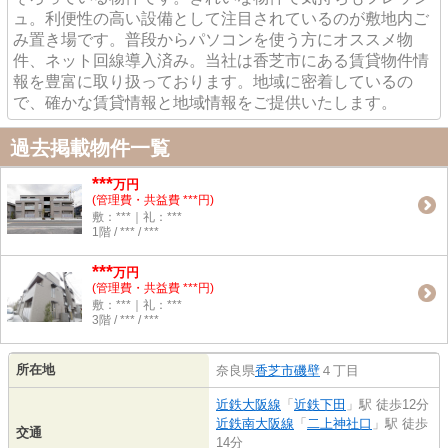
ュ。利便性の高い設備として注目されているのが敷地内ご
み置き場です。普段からパソコンを使う方にオススメ物
件、ネット回線導入済み。当社は香芝市にある賃貸物件情
報を豊富に取り扱っております。地域に密着しているの
で、確かな賃貸情報と地域情報をご提供いたします。
過去掲載物件一覧
***
万円
(管理費・共益費 ***円)
敷：***｜礼：***
1階 / *** / ***
***
万円
(管理費・共益費 ***円)
敷：***｜礼：***
3階 / *** / ***
所在地
奈良県
香芝市
磯壁
４丁目
近鉄大阪線
「
近鉄下田
」駅 徒歩12分
近鉄南大阪線
「
二上神社口
」駅 徒歩
交通
14分