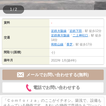
1 / 2
賃料
-
近鉄大阪線
「
近鉄下田
」駅 徒歩12分
近鉄南大阪線
「
二上神社口
」駅 徒歩
交通
14分
和歌山線
「
香芝
」駅 徒歩17分
間取り(面積)
-(-)
築年月
2022年 1月(築4年)
メールでお問い合わせする(無料)
電話でお問い合わせする
「Ｃｏｍｆｏｒｚａ」のここがイチオシ。築浅で、設備も
そろっている物件です。きれいな物件で気持ちもフレッシ