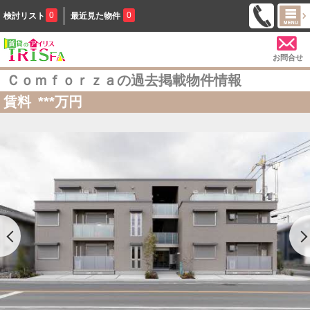
0
0
検討リスト
最近見た物件
お問合せ
Ｃｏｍｆｏｒｚａの過去掲載物件情報
賃料
***
万円