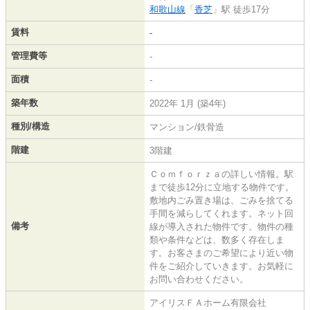
和歌山線
「
香芝
」駅 徒歩17分
賃料
-
管理費等
-
面積
-
築年数
2022年 1月 (築4年)
種別/構造
マンション/鉄骨造
階建
3階建
Ｃｏｍｆｏｒｚａの詳しい情報。駅
まで徒歩12分に立地する物件です。
敷地内ごみ置き場は、ごみを捨てる
手間を減らしてくれます。ネット回
備考
線が導入された物件です。物件の種
類や条件などは、数多く存在しま
す。お客さまのご希望により近い物
件をご紹介していきます。お気軽に
お問い合わせください。
アイリスＦＡホーム有限会社