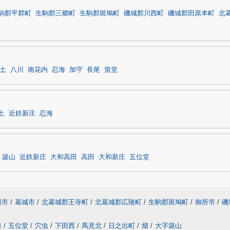
駒郡平群町
生駒郡三郷町
生駒郡斑鳩町
磯城郡川西町
磯城郡田原本町
北
土
八川
南花内
忍海
加守
長尾
笛堂
土
近鉄新庄
忍海
築山
近鉄新庄
大和高田
高田
大和新庄
五位堂
田市
/
葛城市
/
北葛城郡王寺町
/
北葛城郡広陵町
/
生駒郡斑鳩町
/
御所市
/
磯
口
/
五位堂
/
穴虫
/
下田西
/
馬見北
/
日之出町
/
畑
/
大字築山