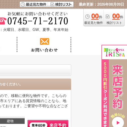
最終更新：2026年08月09日
00
00
件
件
最近見た物件
検討リスト
：火曜日、水曜日、GW、夏季、年末年始
わせください。
るので、移動に便利な物件です。こちらの
城市エリアにある賃貸情報のことなら、地
っております。ご要望や不明な点などござ
建物