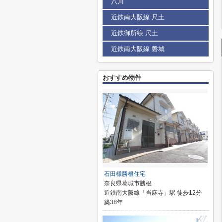
八川
近鉄南大阪線 尺土
近鉄御所線 尺土
近鉄南大阪線 磐城
おすすめ物件
石田様勝根住宅
奈良県葛城市勝根
近鉄南大阪線「当麻寺」駅 徒歩12分
築38年