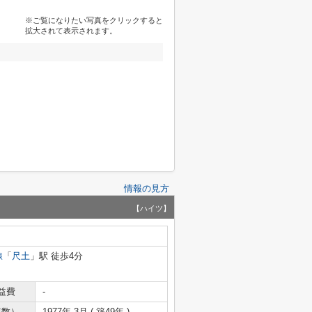
※ご覧になりたい写真をクリックすると
拡大されて表示されます。
情報の見方
【ハイツ】
線
「
尺土
」駅 徒歩4分
益費
-
年数）
1977年 3月 ( 築49年 )