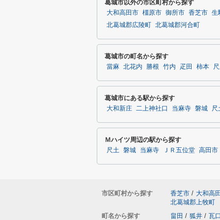
葛城市以外の市区町村から探す
大和高田市
橿原市
御所市
香芝市
生
北葛城郡広陵町
北葛城郡河合町
葛城市の町名から探す
當麻
北花内
勝根
竹内
疋田
柿本
尺
葛城市にある駅から探す
大和新庄
二上神社口
当麻寺
磐城
尺
Ｍハイツ周辺の駅から探す
尺土
磐城
当麻寺
ＪＲ五位堂
高田市
市区町村から探す
香芝市
/
大和高
北葛城郡上牧町
町名から探す
畠田
/
狐井
/
瓦