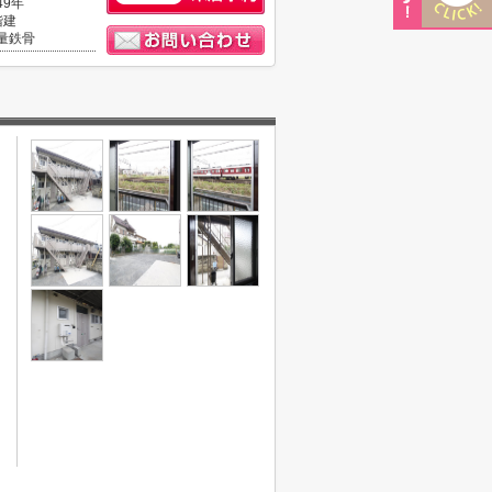
49年
階建
量鉄骨