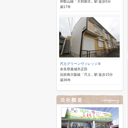
和歌山線「大和新庄」駅 徒歩5分
築17年
尺土グリーンヴィレッジＢ
奈良県葛城市疋田
近鉄南大阪線「尺土」駅 徒歩15分
築36年