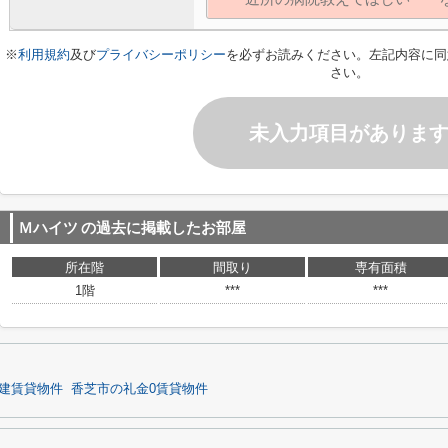
※
利用規約
及び
プライバシーポリシー
を必ずお読みください。左記内容に同
さい。
未入力項目がありま
Ｍハイツ
の過去に掲載したお部屋
所在階
間取り
専有面積
1階
***
***
建賃貸物件
香芝市の礼金0賃貸物件