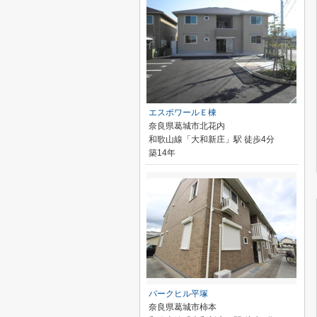
エスポワールＥ棟
奈良県葛城市北花内
和歌山線「大和新庄」駅 徒歩4分
築14年
パークヒル平塚
奈良県葛城市柿本