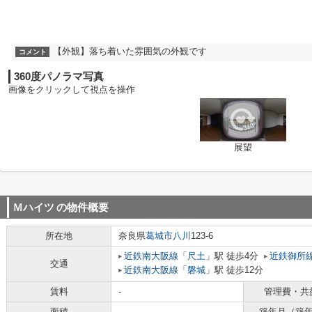
【外観】落ち着いた雰囲気の外観です
コメント
360度パノラマ写真
画像をクリックして視点を操作
展望
Ｍハイツ
の物件概要
所在地
奈良県
葛城市
八川
123-6
近鉄南大阪線
「
尺土
」駅 徒歩4分
近鉄御所
交通
近鉄南大阪線
「
磐城
」駅 徒歩12分
賃料
-
管理費・共
面積
-
築年月（築