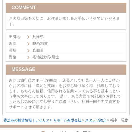
COMMENT
お客様目線を大切に、お住まい探しをお手伝いさせていただきま
す。
出身地
兵庫県
趣味
映画鑑賞
長所
真面目
資格
宅地建物取引士
MESSAGE
趣味は旅行にスポーツ(観戦)！ 店長として社員一人一人に日頃か
らお客様には「満足と笑顔」をお持ち帰り頂く様、指導しており
ます。もちろん信頼、信用される営業マンである事も基本にとい
う事も大事にしております。 是非、奈良方面でお部屋をお探しで
したらお気軽にお立ち寄りご連絡下さい。社員一同全力で貴方を
サポートさせて頂きます。
香芝市の賃貸情報｜アイリスＦＡホーム有限会社
>
スタッフ紹介
>
福中 昭彦