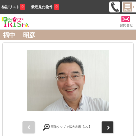
0
0
検討リスト
最近見た物件
お問合せ
福中 昭彦
前
次
画像タップで拡大表示【
1
/2】