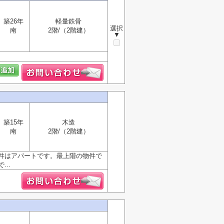
築26年
軽量鉄骨
選択
南
2階/（2階建）
▼
築15年
木造
南
2階/（2階建）
件はアパートです。最上階の物件で
..