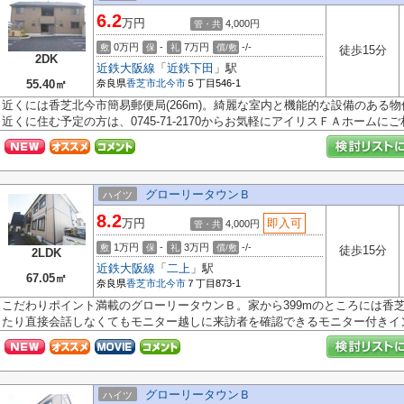
6.2
万円
4,000円
管・共
0万円
-
7万円
-/-
敷
保
礼
償/敷
徒歩15分
2DK
近鉄大阪線
「
近鉄下田
」駅
55.40㎡
奈良県
香芝市
北今市
５丁目546-1
近くには香芝北今市簡易郵便局(266m)。綺麗な室内と機能的な設備のある
近くに住む予定の方は、0745-71-2170からお気軽にアイリスＦＡホームにご相.
グローリータウンＢ
ハイツ
8.2
万円
即入可
4,000円
管・共
1万円
-
3万円
-/-
敷
保
礼
償/敷
徒歩15分
2LDK
近鉄大阪線
「
二上
」駅
67.05㎡
奈良県
香芝市
北今市
７丁目873-1
こだわりポイント満載のグローリータウンＢ。家から399mのところには香
たり直接会話しなくてもモニター越しに来訪者を確認できるモニター付きイン.
グローリータウンＢ
ハイツ