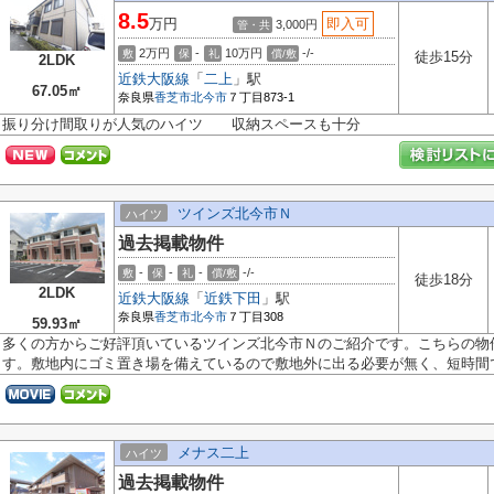
8.5
万円
即入可
3,000円
管・共
2万円
-
10万円
-/-
敷
保
礼
償/敷
徒歩15分
2LDK
近鉄大阪線
「
二上
」駅
67.05㎡
奈良県
香芝市
北今市
７丁目873-1
振り分け間取りが人気のハイツ 収納スペースも十分
ツインズ北今市Ｎ
ハイツ
過去掲載物件
-
-
-
-/-
敷
保
礼
償/敷
徒歩18分
2LDK
近鉄大阪線
「
近鉄下田
」駅
奈良県
香芝市
北今市
７丁目308
59.93㎡
多くの方からご好評頂いているツインズ北今市Ｎのご紹介です。こちらの物
す。敷地内にゴミ置き場を備えているので敷地外に出る必要が無く、短時間で.
メナス二上
ハイツ
過去掲載物件