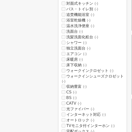
対面式キッチン
(-)
バス・トイレ別
(-)
追焚機能浴室
(-)
浴室乾燥機
(-)
温水洗浄便座
(-)
洗面台
(-)
洗髪洗面化粧台
(-)
シャワー
(-)
独立洗面台
(-)
エアコン
(-)
床暖房
(-)
床下収納
(-)
ウォークインクロゼット
(-)
ウォークインシューズクロゼット
(-)
収納豊富
(-)
CS
(-)
BS
(-)
CATV
(-)
光ファイバー
(-)
インターネット対応
(-)
オートロック
(-)
TVモニタ付インターホン
(-)
宅配ボックス
(-)