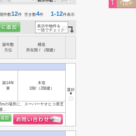
表示件数：
12
4
1-12
開件数
件 空き数
件
件表示
表示中物件を
一括でチェック
築年数
構造
方位
所在階 / （階建）
築14年
木造
東
1階/（2階建）
選択
▼
2mの場所に、スーパーヤオヒコ香芝
..