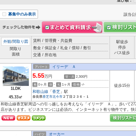
並び順：
募集中のみ表示
該当公
賃料 / 管理費・共益費
外観
/
間取り図
駅徒歩
停歩
敷金 / 保証金 / 礼金 / 償却 / 敷引
間取り
バス徒歩
面積
交通 / 所在地
イリーデ Ａ
アパート
5.55
万円
2,300円
管・共
0ヶ月
-
1ヶ月
-/-
敷
保
礼
償/敷
徒歩15分
1LDK
和歌山線
「
香芝
」駅
45.33㎡
奈良県
香芝市
北今市
２丁目２３６－１
和歌山線香芝駅周辺への引っ越しをお考えなら「イリーデ Ａ」。歩いて27
店があります。ビジネスマンには必須の、インターネット有り物件です。快適.
オーカー
ハイツ