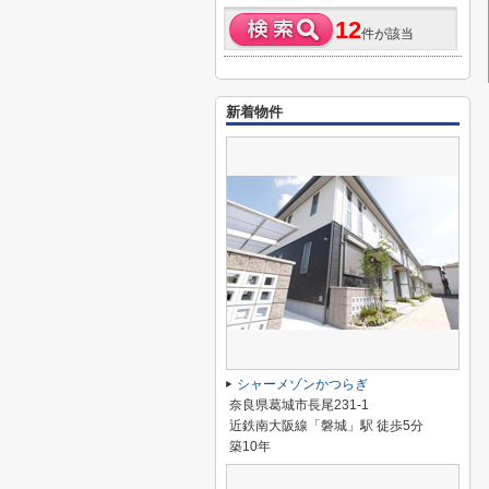
12
件が該当
新着物件
シャーメゾンかつらぎ
奈良県葛城市長尾231-1
近鉄南大阪線「磐城」駅 徒歩5分
築10年