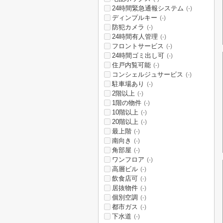
24時間緊急通報システム
(-)
ディンプルキー
(-)
防犯カメラ
(-)
24時間有人管理
(-)
フロントサービス
(-)
24時間ゴミ出し可
(-)
住戸内覧可能
(-)
コンシェルジュサービス
(-)
駐車場あり
(-)
2階以上
(-)
1階の物件
(-)
10階以上
(-)
20階以上
(-)
最上階
(-)
南向き
(-)
角部屋
(-)
ワンフロア
(-)
高層ビル
(-)
飲食店可
(-)
居抜物件
(-)
個別空調
(-)
都市ガス
(-)
下水道
(-)