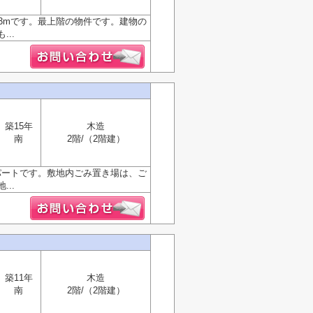
3mです。最上階の物件です。建物の
..
築15年
木造
南
2階/（2階建）
パートです。敷地内ごみ置き場は、ご
..
築11年
木造
南
2階/（2階建）