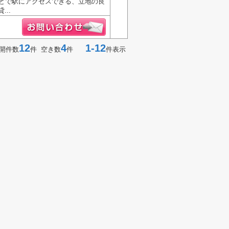
ほどで駅にアクセスできる、立地の良
..
12
4
1-12
開件数
件 空き数
件
件表示