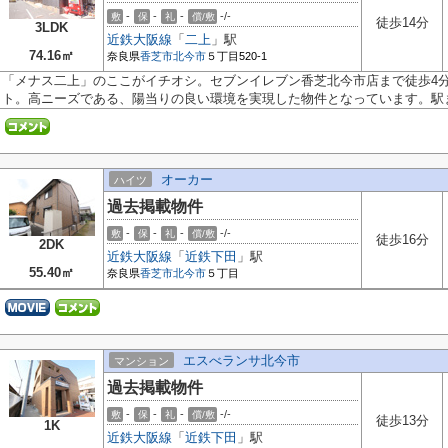
-
-
-
-/-
敷
保
礼
償/敷
徒歩14分
3LDK
近鉄大阪線
「
二上
」駅
74.16㎡
奈良県
香芝市
北今市
５丁目520-1
「メナス二上」のここがイチオシ。セブンイレブン香芝北今市店まで徒歩4
ト。高ニーズである、陽当りの良い環境を実現した物件となっています。駅ま.
オーカー
ハイツ
過去掲載物件
-
-
-
-/-
敷
保
礼
償/敷
徒歩16分
2DK
近鉄大阪線
「
近鉄下田
」駅
55.40㎡
奈良県
香芝市
北今市
５丁目
エスべランサ北今市
マンション
過去掲載物件
-
-
-
-/-
敷
保
礼
償/敷
徒歩13分
1K
近鉄大阪線
「
近鉄下田
」駅