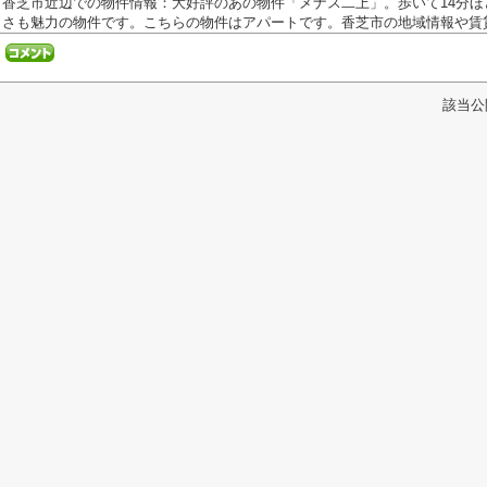
香芝市近辺での物件情報：大好評のあの物件「メナス二上」。歩いて14分
さも魅力の物件です。こちらの物件はアパートです。香芝市の地域情報や賃貸.
該当公