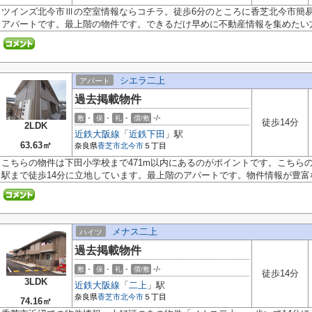
ツインズ北今市Ⅲの空室情報ならコチラ。徒歩6分のところに香芝北今市簡
アパートです。最上階の物件です。できるだけ早めに不動産情報を集めたい方.
シエラ二上
アパート
過去掲載物件
-
-
-
-/-
敷
保
礼
償/敷
徒歩14分
2LDK
近鉄大阪線
「
近鉄下田
」駅
63.63㎡
奈良県
香芝市
北今市
５丁目
こちらの物件は下田小学校まで471m以内にあるのがポイントです。こちら
駅まで徒歩14分に立地しています。最上階のアパートです。物件情報が豊富な.
メナス二上
ハイツ
過去掲載物件
-
-
-
-/-
敷
保
礼
償/敷
徒歩14分
3LDK
近鉄大阪線
「
二上
」駅
奈良県
香芝市
北今市
５丁目
74.16㎡