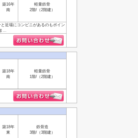
築16年
軽量鉄骨
南
2階/（2階建）
分と近場にコンビニがあるのもポイン
..
築18年
軽量鉄骨
南
1階/（2階建）
築18年
鉄骨造
東
3階/（3階建）