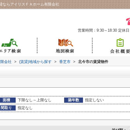
貸ならアイリスＦＡホーム有限会社
営業時間：9:30～18:30
定休日
有限会社
>
(賃貸)地域から探す
>
香芝市
>
北今市の賃貸物件
面積
下限なし～上限なし
築年数
指定しない
間取り
指定なし