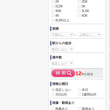
2K
2DK
2LDK
3K
3DK
3LDK
4K
4DK
4LDK以上
面積
～
駅からの徒歩
築年数
12
件が該当
情報公開日
指定しない
本日
3日以内
1週間以内
画像・動画あり
画像あり
動画あり