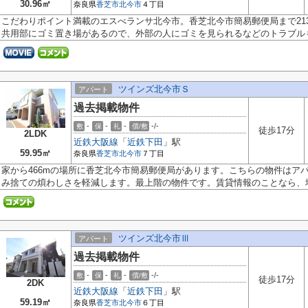
30.96㎡
奈良県
香芝市
北今市
４丁目
こだわりポイント満載のエスべランサ北今市。香芝北今市簡易郵便局まで21
共用部にゴミ置き場があるので、外部の人にゴミを見られるなどのトラブルも.
ツインズ北今市Ｓ
アパート
過去掲載物件
-
-
-
-/-
敷
保
礼
償/敷
徒歩17分
2LDK
近鉄大阪線
「
近鉄下田
」駅
59.95㎡
奈良県
香芝市
北今市
７丁目
家から466mの場所に香芝北今市簡易郵便局があります。こちらの物件はア
み捨ての煩わしさを軽減します。最上階の物件です。賃貸情報のことなら、地.
ツインズ北今市Ⅲ
アパート
過去掲載物件
-
-
-
-/-
敷
保
礼
償/敷
徒歩17分
2DK
近鉄大阪線
「
近鉄下田
」駅
59.19㎡
奈良県
香芝市
北今市
６丁目