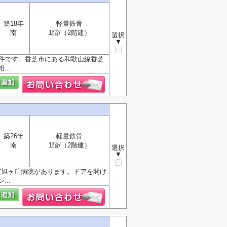
築18年
軽量鉄骨
南
1階/（2階建）
選択
▼
物件です。香芝市にある和歌山線香芝
..
築26年
軽量鉄骨
南
1階/（2階建）
選択
▼
芝旭ヶ丘病院があります。ドアを開け
..