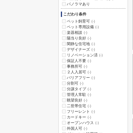
パノラマあり
こだわり条件
ペット飼育可
(-)
ペット専用設備
(-)
楽器相談
(-)
陽当り良好
(-)
閑静な住宅地
(-)
デザイナーズ
(-)
リノベーション済
(-)
保証人不要
(-)
事務所可
(-)
２人入居可
(-)
バリアフリー
(-)
分割可
(-)
分譲タイプ
(-)
管理人常駐
(-)
眺望良好
(-)
二世帯住宅
(-)
フリーレント
(-)
カードキー
(-)
オープンハウス
(-)
外国人可
(-)