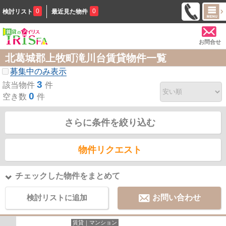
0
0
検討リスト
最近見た物件
お問合せ
北葛城郡上牧町滝川台賃貸物件一覧
募集中のみ表示
3
該当物件
件
0
空き数
件
さらに条件を絞り込む
物件リクエスト
チェックした物件をまとめて
検討リストに追加
お問い合わせ
賃貸｜マンション