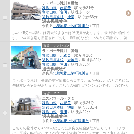
ラ・ポーラ滝川Ⅱ番館
和歌山線
「
志都美
」駅 徒歩24分
和歌山線
「
畠田
」駅 徒歩30分
近鉄田原本線
「
池部
」駅 徒歩33分
過去掲載物件
奈良県
北葛城郡上牧町
滝川台
１丁目
歩いて5分の場所には西大和まきのは郵便局があります。最上階の物件で
す。ごみ置き場も用意されており、通勤前などにごみ捨て可能です。調べ
物も買い物もパソコン一台で。インターネッ...
賃貸｜マンション
ラ・ポーラ滝川Ⅰ番館
和歌山線
「
志都美
」駅 徒歩26分
近鉄田原本線
「
大輪田
」駅 徒歩32分
和歌山線
「
畠田
」駅 徒歩31分
過去掲載物件
奈良県
北葛城郡上牧町
滝川台
１丁目
ラ・ポーラ滝川Ⅰ番館の空室情報ならコチラ。家から286mのところには
奈良友紘会病院があります。こちらの物件はマンションです。お家でパソ
コン使いたい方にオススメ、ネット回線工事済...
賃貸｜アパート
エスポワール・タミ
和歌山線
「
志都美
」駅 徒歩26分
近鉄田原本線
「
池部
」駅 徒歩31分
和歌山線
「
畠田
」駅 徒歩32分
過去掲載物件
奈良県
北葛城郡上牧町
滝川台
１丁目
こちらの物件から373mのところに奈良友紘会病院があります。コチラ
は、平成28年築の、多くの方に好評の物件となります。ゴミ出しを楽にす