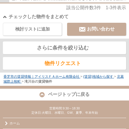
るために、遠くまで行かずに済むゴミ置き場を...
該当公開件数
3
件
1-3
件表示
チェックした物件をまとめて
検討リストに追加
お問い合わせ
さらに条件を絞り込む
物件リクエスト
香芝市の賃貸情報｜アイリスＦＡホーム有限会社
>
(賃貸)地域から探す
>
北葛
城郡上牧町
>
滝川台の賃貸物件
ページトップに戻る
営業時間:9:30～18:30
定休日:火曜日、水曜日、GW、夏季、年末年始
ホーム