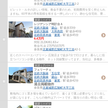
敷金/礼金:
0万円/0万円
奈良県
北葛城郡広陵町
大字三吉
2-2
ビレット・ルネの詳しい情報。敷金不要のため、初期費用を安く抑えられ
ますね。60平米の専有面積を有する一押しのハイツ。静かな住宅街、豊か
な緑など住む場所にはこだわりたい。そん...
賃貸｜ハイツ
レジデンシア時計台Ａ
近鉄大阪線
「
築山
」駅 徒歩33分
近鉄大阪線
「
大和高田
」駅 徒歩40分
近鉄田原本線
「
箸尾
」駅 徒歩45分
6.4万円
間取:
2LDK/61.63㎡
敷金/礼金:
2万円/10万円
奈良県
北葛城郡広陵町
大字三吉
42-1
近くのスーパーエバグリーン 広陵店まで徒歩7分で行けます。暮らしに役
立つパソコンが使える物件、ネット回線繋がってます。当社は、多種多様
な賃貸情報を取り扱っております。スタッ...
賃貸｜アパート
フェリーチェ
近鉄大阪線
「
五位堂
」駅 徒歩40分
近鉄大阪線
「
築山
」駅 徒歩39分
近鉄田原本線
「
箸尾
」駅 徒歩42分
過去掲載物件
奈良県
北葛城郡広陵町
大字三吉
敷地内にゴミ置き場を備えているので、遠くまで運ぶ必要がなくゴミ出し
が楽になります。こちらの物件はアパートです。陽当りの良い明るい環境
が魅力の一押し物件となっています。でき...
賃貸｜ハイツ
プランタール