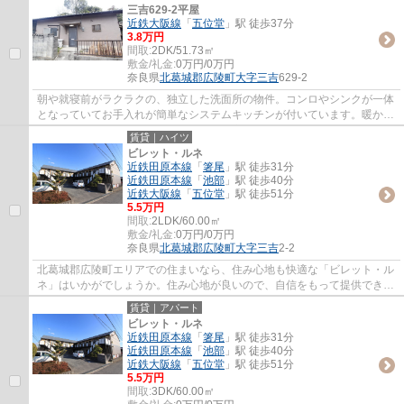
三吉629-2平屋
近鉄大阪線
「
五位堂
」駅 徒歩37分
3.8万円
間取:
2DK/51.73㎡
敷金/礼金:
0万円/0万円
奈良県
北葛城郡広陵町
大字三吉
629-2
朝や就寝前がラクラクの、独立した洗面所の物件。コンロやシンクが一体
となっていてお手入れが簡単なシステムキッチンが付いています。暖かさ
を感じやすい南向きの空間です。2DKは家族...
賃貸｜ハイツ
ビレット・ルネ
近鉄田原本線
「
箸尾
」駅 徒歩31分
近鉄田原本線
「
池部
」駅 徒歩40分
近鉄大阪線
「
五位堂
」駅 徒歩51分
5.5万円
間取:
2LDK/60.00㎡
敷金/礼金:
0万円/0万円
奈良県
北葛城郡広陵町
大字三吉
2-2
北葛城郡広陵町エリアでの住まいなら、住み心地も快適な「ビレット・ル
ネ」はいかがでしょうか。住み心地が良いので、自信をもって提供できる
物件。ファミリーの方にも好評を得ていま...
賃貸｜アパート
ビレット・ルネ
近鉄田原本線
「
箸尾
」駅 徒歩31分
近鉄田原本線
「
池部
」駅 徒歩40分
近鉄大阪線
「
五位堂
」駅 徒歩51分
5.5万円
間取:
3DK/60.00㎡