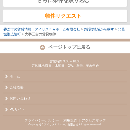
さらに条件を絞り込む
物件リクエスト
香芝市の賃貸情報｜アイリスＦＡホーム有限会社
>
(賃貸)地域から探す
>
北葛
城郡広陵町
>
大字三吉の賃貸物件
ページトップに戻る
営業時間:9:30～18:30
定休日:火曜日、水曜日、GW、夏季、年末年始
ホーム
会社概要
お問い合わせ
PCサイト
プライバシーポリシー
利用規約
｜アクセスマップ
｜
Copyright(c) アイリスＦＡホーム有限会社 All rights reserved.