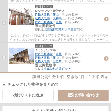
追い焚きできますので、長時間の半身浴もしやすいです。暖かな日光が差
し込むバルコニーがあります。アイリスＦＡ...
賃貸｜ハイツ
レジデンシア時計台Ａ
近鉄大阪線
「
築山
」駅 徒歩33分
近鉄大阪線
「
大和高田
」駅 徒歩40分
近鉄田原本線
「
箸尾
」駅 徒歩45分
過去掲載物件
奈良県
北葛城郡広陵町
大字三吉
42-1
こだわりポイント満載のレジデンシア時計台Ａ。インターネット付きの物
件です。あなたのライフスタイルに適した物件をお探しなら、シャーメゾ
ンショップの当社にお任せ下さい。多種多...
賃貸｜ハイツ
ミランジュエル
近鉄田原本線
「
箸尾
」駅 徒歩36分
近鉄大阪線
「
築山
」駅 徒歩40分
近鉄大阪線
「
五位堂
」駅 徒歩46分
過去掲載物件
奈良県
北葛城郡広陵町
大字三吉
該当公開件数
10
件 空き数
4
件
1-10
件表示
チェックした物件をまとめて
検討リストに追加
お問い合わせ