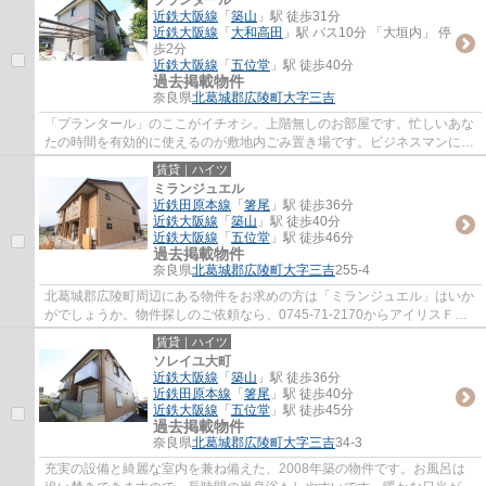
近鉄大阪線
「
築山
」駅 徒歩31分
近鉄大阪線
「
大和高田
」駅 バス10分 「大垣内」 停
歩2分
近鉄大阪線
「
五位堂
」駅 徒歩40分
過去掲載物件
奈良県
北葛城郡広陵町
大字三吉
「プランタール」のここがイチオシ。上階無しのお部屋です。忙しいあな
たの時間を有効的に使えるのが敷地内ごみ置き場です。ビジネスマンには
必須の、インターネット有り物件です。北...
賃貸｜ハイツ
ミランジュエル
近鉄田原本線
「
箸尾
」駅 徒歩36分
近鉄大阪線
「
築山
」駅 徒歩40分
近鉄大阪線
「
五位堂
」駅 徒歩46分
過去掲載物件
奈良県
北葛城郡広陵町
大字三吉
255-4
北葛城郡広陵町周辺にある物件をお求めの方は「ミランジュエル」はいか
がでしょうか。物件探しのご依頼なら、0745-71-2170からアイリスＦＡ
ホームまでご連絡下さい。北葛城郡広陵町の...
賃貸｜ハイツ
ソレイユ大町
近鉄大阪線
「
築山
」駅 徒歩36分
近鉄田原本線
「
箸尾
」駅 徒歩40分
近鉄大阪線
「
五位堂
」駅 徒歩45分
過去掲載物件
奈良県
北葛城郡広陵町
大字三吉
34-3
充実の設備と綺麗な室内を兼ね備えた、2008年築の物件です。お風呂は