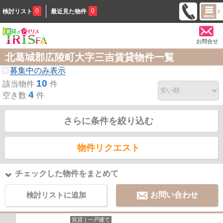
0
0
検討リスト
最近見た物件
お問合せ
北葛城郡広陵町大字三吉賃貸物件一覧
募集中のみ表示
10
該当物件
件
4
空き数
件
さらに条件を絞り込む
物件リクエスト
チェックした物件をまとめて
検討リストに追加
お問い合わせ
賃貸｜一戸建て