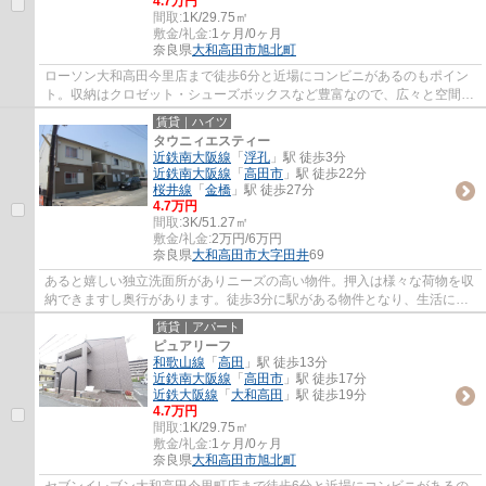
4.7万円
間取:
1K/29.75㎡
敷金/礼金:
1ヶ月/0ヶ月
奈良県
大和高田市
旭北町
ローソン大和高田今里店まで徒歩6分と近場にコンビニがあるのもポイン
ト。収納はクロゼット・シューズボックスなど豊富なので、広々と空間を
利用することも可能です。広さはなんと29.7...
賃貸｜ハイツ
タウニィエスティー
近鉄南大阪線
「
浮孔
」駅 徒歩3分
近鉄南大阪線
「
高田市
」駅 徒歩22分
桜井線
「
金橋
」駅 徒歩27分
4.7万円
間取:
3K/51.27㎡
敷金/礼金:
2万円/6万円
奈良県
大和高田市
大字田井
69
あると嬉しい独立洗面所がありニーズの高い物件。押入は様々な荷物を収
納できますし奥行があります。徒歩3分に駅がある物件となり、生活に不
便を感じません。来客の際も安心な、バスト...
賃貸｜アパート
ピュアリーフ
和歌山線
「
高田
」駅 徒歩13分
近鉄南大阪線
「
高田市
」駅 徒歩17分
近鉄大阪線
「
大和高田
」駅 徒歩19分
4.7万円
間取:
1K/29.75㎡
敷金/礼金:
1ヶ月/0ヶ月
奈良県
大和高田市
旭北町
セブンイレブン大和高田今里町店まで徒歩6分と近場にコンビニがあるの