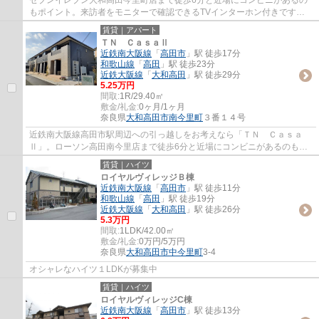
もポイント。来訪者をモニターで確認できるTVインターホン付きです。
新しい生活のスタートにおすすめなのが、こち...
賃貸｜アパート
ＴＮ ＣａｓａⅡ
近鉄南大阪線
「
高田市
」駅 徒歩17分
和歌山線
「
高田
」駅 徒歩23分
近鉄大阪線
「
大和高田
」駅 徒歩29分
5.25万円
間取:
1R/29.40㎡
敷金/礼金:
0ヶ月/1ヶ月
奈良県
大和高田市
南今里町
３番１４号
近鉄南大阪線高田市駅周辺への引っ越しをお考えなら「ＴＮ Ｃａｓａ
Ⅱ」。ローソン高田南今里店まで徒歩6分と近場にコンビニがあるのもポ
イント。ビジネスマンには必須の、インターネ...
賃貸｜ハイツ
ロイヤルヴィレッジＢ棟
近鉄南大阪線
「
高田市
」駅 徒歩11分
和歌山線
「
高田
」駅 徒歩19分
近鉄大阪線
「
大和高田
」駅 徒歩26分
5.3万円
間取:
1LDK/42.00㎡
敷金/礼金:
0万円/5万円
奈良県
大和高田市
中今里町
3-4
オシャレなハイツ１LDKが募集中
賃貸｜ハイツ
ロイヤルヴィレッジC棟
近鉄南大阪線
「
高田市
」駅 徒歩13分