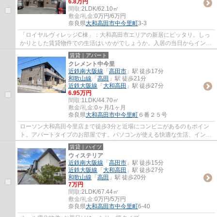
6.8万円
間取:
2LDK/62.10㎡
敷金/礼金:
0万円/6万円
奈良県
大和高田市
中今里町
3-3
「ロイヤルヴィレッジC棟」：大和高田市エリアの新居にピッタリ。しっ
かりとした賃貸物件での生活はいかがでしょうか。入居の当日からインタ
ーネットが使えます。お部屋の情報から周辺...
賃貸｜アパート
クレメント中今里
近鉄南大阪線
「
高田市
」駅 徒歩17分
和歌山線
「
高田
」駅 徒歩21分
近鉄大阪線
「
大和高田
」駅 徒歩27分
6.95万円
間取:
1LDK/44.70㎡
敷金/礼金:
0ヶ月/1ヶ月
奈良県
大和高田市
中今里町
６番２５号
ローソン大和高田今里店まで徒歩3分と近場にコンビニがあるのもポイン
ト。アパートタイプのお部屋です。パソコンが使える快適な生活、インタ
ーネットの回線を導入。ペットの飼育が可能...
賃貸｜ハイツ
ウィステリア
近鉄南大阪線
「
高田市
」駅 徒歩15分
近鉄大阪線
「
大和高田
」駅 徒歩27分
和歌山線
「
高田
」駅 徒歩20分
7万円
間取:
2LDK/67.44㎡
敷金/礼金:
0万円/5万円
奈良県
大和高田市
中今里町
6-40