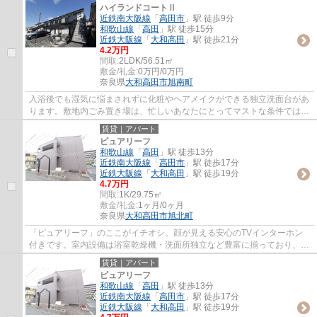
ハイランドコートⅡ
近鉄南大阪線
「
高田市
」駅 徒歩9分
和歌山線
「
高田
」駅 徒歩15分
近鉄大阪線
「
大和高田
」駅 徒歩21分
4.2万円
間取:
2LDK/56.51㎡
敷金/礼金:
0万円/0万円
奈良県
大和高田市
旭南町
入浴後でも湿気に悩まされずに化粧やヘアメイクができる独立洗面台があ
ります。敷地内ごみ置き場は、忙しいあなたにとってマストな条件ではな
いでしょうか。バスルームとトイレが分か...
賃貸｜アパート
ピュアリーフ
和歌山線
「
高田
」駅 徒歩13分
近鉄南大阪線
「
高田市
」駅 徒歩17分
近鉄大阪線
「
大和高田
」駅 徒歩19分
4.7万円
間取:
1K/29.75㎡
敷金/礼金:
1ヶ月/0ヶ月
奈良県
大和高田市
旭北町
「ピュアリーフ」のここがイチオシ。顔が見える安心のTVインターホン
付きです。室内設備は浴室乾燥機・洗面所独立など豊富に揃っており、過
ごしやすいお部屋になっております。敷地内...
賃貸｜アパート
ピュアリーフ
和歌山線
「
高田
」駅 徒歩13分
近鉄南大阪線
「
高田市
」駅 徒歩17分
近鉄大阪線
「
大和高田
」駅 徒歩19分