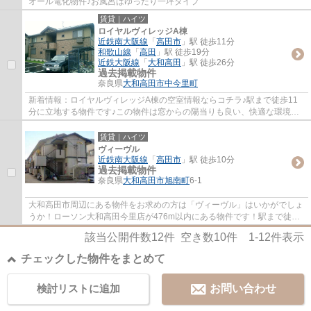
オール電化物件♪お風呂はゆったり一坪タイプ
賃貸｜ハイツ
ロイヤルヴィレッジA棟
近鉄南大阪線
「
高田市
」駅 徒歩11分
和歌山線
「
高田
」駅 徒歩19分
近鉄大阪線
「
大和高田
」駅 徒歩26分
過去掲載物件
奈良県
大和高田市
中今里町
新着情報：ロイヤルヴィレッジA棟の空室情報ならコチラ♪駅まで徒歩11
分に立地する物件です♪この物件は窓からの陽当りも良い、快適な環境の
整った物件です♪ネットの回線工事が済んでい...
賃貸｜ハイツ
ヴィーヴル
近鉄南大阪線
「
高田市
」駅 徒歩10分
過去掲載物件
奈良県
大和高田市
旭南町
6-1
大和高田市周辺にある物件をお求めの方は「ヴィーヴル」はいかがでしょ
うか！ローソン大和高田今里店が476m以内にある物件です！駅まで徒歩9
分なので、アクセスの良い物件です！新たな...
該当公開件数
12
件 空き数
10
件
1-12
件表示
チェックした物件をまとめて
検討リストに追加
お問い合わせ