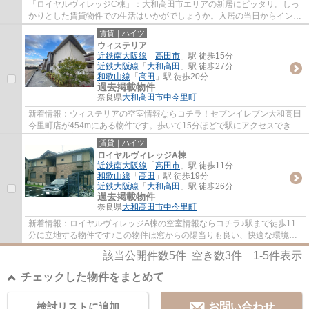
「ロイヤルヴィレッジC棟」：大和高田市エリアの新居にピッタリ。しっ
かりとした賃貸物件での生活はいかがでしょうか。入居の当日からインタ
ーネットが使えます。お部屋の情報から周辺...
賃貸｜ハイツ
ウィステリア
近鉄南大阪線
「
高田市
」駅 徒歩15分
近鉄大阪線
「
大和高田
」駅 徒歩27分
和歌山線
「
高田
」駅 徒歩20分
過去掲載物件
奈良県
大和高田市
中今里町
新着情報：ウィステリアの空室情報ならコチラ！セブンイレブン大和高田
今里町店が454mにある物件です。歩いて15分ほどで駅にアクセスでき
る、立地の良さも魅力の物件です！賃貸情報を...
賃貸｜ハイツ
ロイヤルヴィレッジA棟
近鉄南大阪線
「
高田市
」駅 徒歩11分
和歌山線
「
高田
」駅 徒歩19分
近鉄大阪線
「
大和高田
」駅 徒歩26分
過去掲載物件
奈良県
大和高田市
中今里町
新着情報：ロイヤルヴィレッジA棟の空室情報ならコチラ♪駅まで徒歩11
分に立地する物件です♪この物件は窓からの陽当りも良い、快適な環境の
整った物件です♪ネットの回線工事が済んでい...
該当公開件数
5
件 空き数
3
件
1-5
件表示
チェックした物件をまとめて
検討リストに追加
お問い合わせ