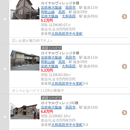
ロイヤルヴィレッジＢ棟
近鉄南大阪線
「
高田市
」駅 徒歩11分
和歌山線
「
高田
」駅 徒歩19分
近鉄大阪線
「
大和高田
」駅 徒歩26分
5.1万円
間取:
1LDK/40.07㎡
敷金/礼金:
0万円/5万円
奈良県
大和高田市
中今里町
広いお庭が魅力的ですよ♪
賃貸｜ハイツ
ロイヤルヴィレッジＢ棟
近鉄南大阪線
「
高田市
」駅 徒歩11分
和歌山線
「
高田
」駅 徒歩19分
近鉄大阪線
「
大和高田
」駅 徒歩26分
5.3万円
間取:
1LDK/42.00㎡
敷金/礼金:
0万円/5万円
奈良県
大和高田市
中今里町
3-4
オシャレなハイツ１LDKが募集中
賃貸｜ハイツ
ロイヤルヴィレッジC棟
近鉄南大阪線
「
高田市
」駅 徒歩13分
6.8万円
間取:
2LDK/62.10㎡
敷金/礼金:
0万円/6万円
奈良県
大和高田市
中今里町
3-3