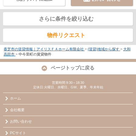
さらに条件を絞り込む
物件リクエスト
香芝市の賃貸情報｜アイリスＦＡホーム有限会社
>
(賃貸)地域から探す
>
大和
高田市
>
中今里町の賃貸物件
ページトップに戻る
営業時間:9:30～18:30
定休日:火曜日、水曜日、GW、夏季、年末年始
ホーム
会社概要
お問い合わせ
PCサイト