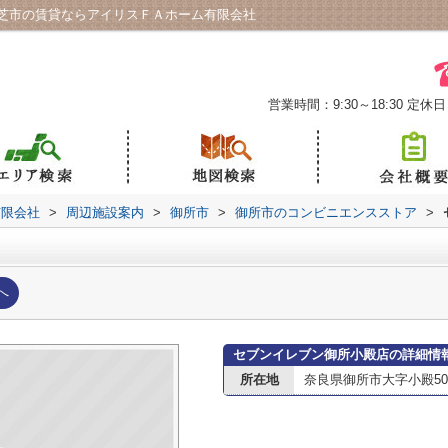
芝市の賃貸ならアイリスＦＡホーム有限会社
営業時間：9:30～18:30
定休日
有限会社
>
周辺施設案内
>
御所市
>
御所市のコンビニエンスストア
>
へ
セブンイレブン御所小殿店の詳細情
所在地
奈良県御所市大字小殿503