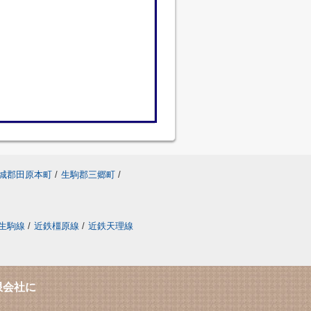
城郡田原本町
/
生駒郡三郷町
/
生駒線
/
近鉄橿原線
/
近鉄天理線
限会社に