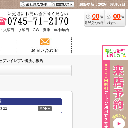
最終更新：2026年08月07日
00
00
件
件
最近見た物件
検討リスト
：火曜日、水曜日、GW、夏季、年末年始
セブンイレブン御所小殿店
報
-11
MAP
▼