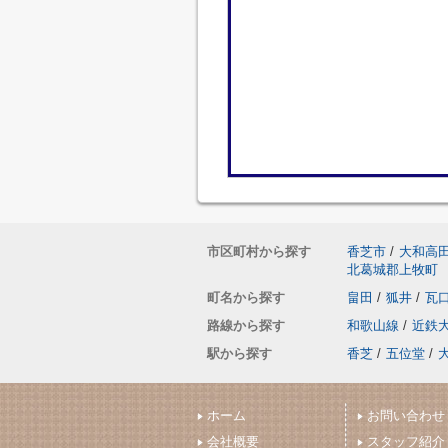
市区町村から探す
香芝市
/
大和高
北葛城郡上牧町
町名から探す
畠田
/
狐井
/
瓦
路線から探す
和歌山線
/
近鉄
駅から探す
香芝
/
五位堂
/
ホーム
お問い合わせ
会社概要
スタッフ紹介