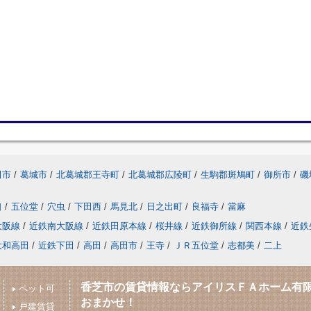
田市
/
葛城市
/
北葛城郡王寺町
/
北葛城郡広陵町
/
生駒郡斑鳩町
/
御所市
/
磯
口
/
五位堂
/
穴虫
/
下田西
/
馬見北
/
日之出町
/
良福寺
/
當麻
大阪線
/
近鉄南大阪線
/
近鉄田原本線
/
桜井線
/
近鉄御所線
/
関西本線
/
近鉄
大和高田
/
近鉄下田
/
高田
/
高田市
/
王寺
/
ＪＲ五位堂
/
志都美
/
二上
香芝市の賃貸情報ならアイリスＦＡホーム有
ペット可
おまかせ！
戸建賃貸