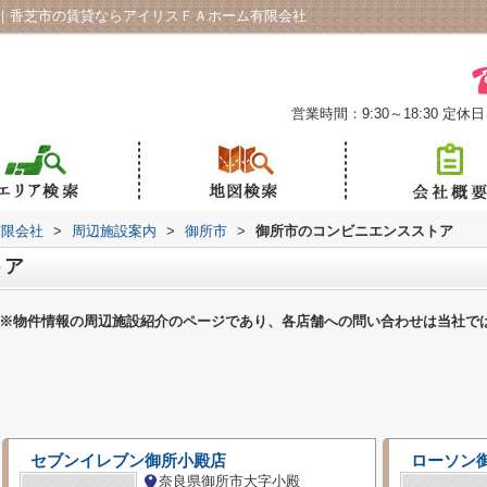
｜香芝市の賃貸ならアイリスＦＡホーム有限会社
営業時間：9:30～18:30
定休日
有限会社
>
周辺施設案内
>
御所市
>
御所市のコンビニエンスストア
トア
※物件情報の周辺施設紹介のページであり、各店舗への問い合わせは当社で
セブンイレブン御所小殿店
ローソン
奈良県御所市大字小殿