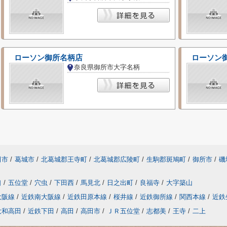
ローソン御所名柄店
ローソン
奈良県御所市大字名柄
田市
/
葛城市
/
北葛城郡王寺町
/
北葛城郡広陵町
/
生駒郡斑鳩町
/
御所市
/
磯
口
/
五位堂
/
穴虫
/
下田西
/
馬見北
/
日之出町
/
良福寺
/
大字築山
大阪線
/
近鉄南大阪線
/
近鉄田原本線
/
桜井線
/
近鉄御所線
/
関西本線
/
近鉄
大和高田
/
近鉄下田
/
高田
/
高田市
/
ＪＲ五位堂
/
志都美
/
王寺
/
二上