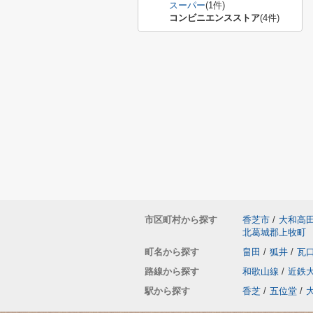
スーパー
(1件)
コンビニエンスストア
(4件)
市区町村から探す
香芝市
/
大和高
北葛城郡上牧町
町名から探す
畠田
/
狐井
/
瓦
路線から探す
和歌山線
/
近鉄
駅から探す
香芝
/
五位堂
/