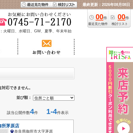
最終更新：2026年08月08日
00
00
件
件
最近見た物件
検討リスト
：火曜日、水曜日、GW、夏季、年末年始
は対応できません。
並び順：
4
1-4
該当公開件数
件
件表示
御所茅原店
奈良県御所市大字茅原