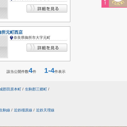
御所元町西店
奈良県御所市大字元町
4
1-4
該当公開件数
件
件表示
城郡田原本町
/
生駒郡三郷町
/
生駒線
/
近鉄橿原線
/
近鉄天理線