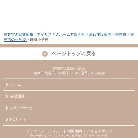
香芝市の賃貸情報｜アイリスＦＡホーム有限会社
>
周辺施設案内
>
香芝市
>
香
芝市の小学校
>
鎌田小学校
ページトップに戻る
営業時間:9:30～18:30
定休日:火曜日、水曜日、GW、夏季、年末年始
ホーム
会社概要
お問い合わせ
PCサイト
プライバシーポリシー
利用規約
｜アクセスマップ
｜
Copyright(c) アイリスＦＡホーム有限会社 All rights reserved.