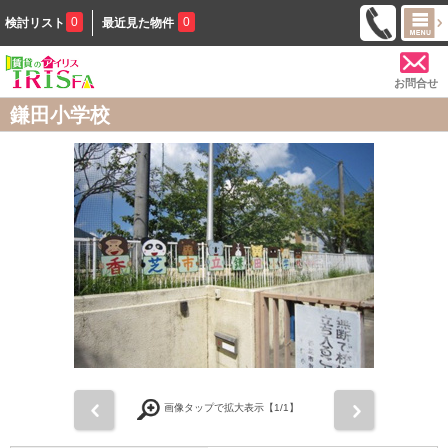
0
0
検討リスト
最近見た物件
お問合せ
鎌田小学校
前
次
画像タップで拡大表示【
1
/1】