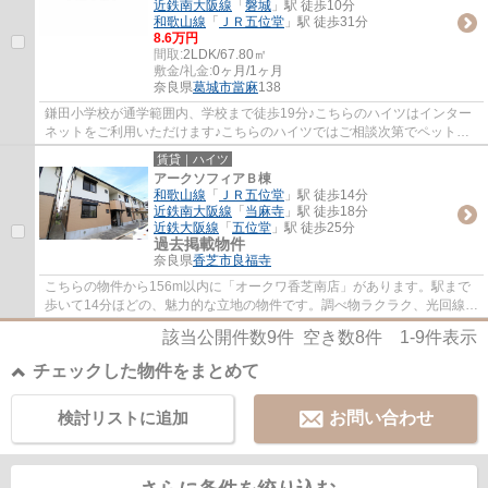
近鉄南大阪線
「
磐城
」駅 徒歩10分
和歌山線
「
ＪＲ五位堂
」駅 徒歩31分
8.6万円
間取:
2LDK/67.80㎡
敷金/礼金:
0ヶ月/1ヶ月
奈良県
葛城市
當麻
138
鎌田小学校が通学範囲内、学校まで徒歩19分♪こちらのハイツはインター
ネットをご利用いただけます♪こちらのハイツではご相談次第でペットを
飼うことができます♪葛城市や近鉄南大阪線当...
賃貸｜ハイツ
アークソフィアＢ棟
和歌山線
「
ＪＲ五位堂
」駅 徒歩14分
近鉄南大阪線
「
当麻寺
」駅 徒歩18分
近鉄大阪線
「
五位堂
」駅 徒歩25分
過去掲載物件
奈良県
香芝市
良福寺
こちらの物件から156m以内に「オークワ香芝南店」があります。駅まで
歩いて14分ほどの、魅力的な立地の物件です。調べ物ラクラク、光回線で
早い通信速度でパソコンが使用できます。お...
該当公開件数
9
件 空き数
8
件
1-9
件表示
チェックした物件をまとめて
検討リストに追加
お問い合わせ