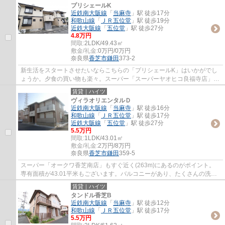
プリシェールK
近鉄南大阪線
「
当麻寺
」駅 徒歩17分
和歌山線
「
ＪＲ五位堂
」駅 徒歩19分
近鉄大阪線
「
五位堂
」駅 徒歩27分
4.8万円
間取:
2LDK/49.43㎡
敷金/礼金:
0万円/0万円
奈良県
香芝市
鎌田
373-2
新生活をスタートさせたいならこちらの「プリシェールK」はいかがでし
ょうか。夕食の買い物も楽々。スーパー「スーパーヤオヒコ良福寺店」が
近く(213m)にあります。香芝市エリアの近鉄...
賃貸｜ハイツ
ヴィラオリエンタルＤ
近鉄南大阪線
「
当麻寺
」駅 徒歩16分
和歌山線
「
ＪＲ五位堂
」駅 徒歩17分
近鉄大阪線
「
五位堂
」駅 徒歩27分
5.5万円
間取:
1LDK/43.01㎡
敷金/礼金:
2万円/8万円
奈良県
香芝市
鎌田
359-5
スーパー「オークワ香芝南店」もすぐ近く(263m)にあるのがポイント。
専有面積が43.01平米もございます。バルコニーがあり、たくさんの洗濯
物があっても大丈夫です。香芝市で快適に暮ら...
賃貸｜ハイツ
タンドル香芝B
近鉄南大阪線
「
当麻寺
」駅 徒歩12分
和歌山線
「
ＪＲ五位堂
」駅 徒歩17分
5.5万円