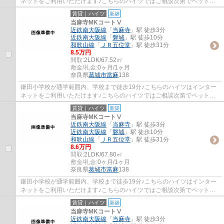
ネットをご利用いただけます♪こちらのハイツではご相談次第でペットを
飼うことができます♪葛城市や近鉄南大阪線当...
賃貸｜ハイツ
新築
当麻寺MKコートⅤ
近鉄南大阪線
「
当麻寺
」駅 徒歩3分
近鉄南大阪線
「
磐城
」駅 徒歩10分
和歌山線
「
ＪＲ五位堂
」駅 徒歩31分
8.5万円
間取:
2LDK/67.52㎡
敷金/礼金:
0ヶ月/1ヶ月
奈良県
葛城市
當麻
138
鎌田小学校が通学範囲内、学校まで徒歩19分♪こちらのハイツはインター
ネットをご利用いただけます♪こちらのハイツではご相談次第でペットを
飼うことができます♪葛城市や近鉄南大阪線当...
賃貸｜ハイツ
新築
当麻寺MKコートⅤ
近鉄南大阪線
「
当麻寺
」駅 徒歩3分
近鉄南大阪線
「
磐城
」駅 徒歩10分
和歌山線
「
ＪＲ五位堂
」駅 徒歩31分
8.6万円
間取:
2LDK/67.80㎡
敷金/礼金:
0ヶ月/1ヶ月
奈良県
葛城市
當麻
138
鎌田小学校が通学範囲内、学校まで徒歩19分♪こちらのハイツはインター
ネットをご利用いただけます♪こちらのハイツではご相談次第でペットを
飼うことができます♪葛城市や近鉄南大阪線当...
賃貸｜ハイツ
新築
当麻寺MKコートⅤ
近鉄南大阪線
「
当麻寺
」駅 徒歩3分