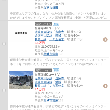
間取:
2LDK/61.63㎡
敷金/礼金:
2万円/8万円
奈良県
香芝市
鎌田
香芝市エリアでの住まいなら、住み心地も快適な「タンドル香芝B」はい
かがでしょうか。セブンイレブン 葛城勝根店まで306mと近場にコンビニ
があるのもポイント。地域密着型のアイリス...
賃貸｜ハイツ
新築
当麻寺MKコートⅤ
近鉄南大阪線
「
当麻寺
」駅 徒歩3分
近鉄南大阪線
「
磐城
」駅 徒歩10分
和歌山線
「
ＪＲ五位堂
」駅 徒歩31分
8.1万円
間取:
2LDK/55.32㎡
敷金/礼金:
0ヶ月/1ヶ月
奈良県
葛城市
當麻
138
鎌田小学校が通学範囲内、学校まで徒歩19分♪こちらのハイツはインター
ネットをご利用いただけます♪こちらのハイツではご相談次第でペットを
飼うことができます♪葛城市や近鉄南大阪線当...
賃貸｜ハイツ
新築
当麻寺MKコートⅤ
近鉄南大阪線
「
当麻寺
」駅 徒歩3分
近鉄南大阪線
「
磐城
」駅 徒歩10分
和歌山線
「
ＪＲ五位堂
」駅 徒歩31分
8.1万円
間取:
2LDK/55.32㎡
敷金/礼金:
0ヶ月/1ヶ月
奈良県
葛城市
當麻
138
鎌田小学校が通学範囲内、学校まで徒歩19分♪こちらのハイツはインター