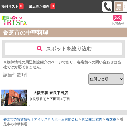
0
0
検討リスト
最近見た物件
お問合せ
香芝市の中華料理
スポットを絞り込む
※物件情報の周辺施設紹介のページであり、各店舗への問い合わせは当
社では対応できません。
該当件数
1
件
大阪王将 奈良下田店
奈良県香芝市下田西４丁目
-
香芝市の賃貸情報｜アイリスＦＡホーム有限会社
>
周辺施設案内
>
香芝市
>
香
芝市の中華料理