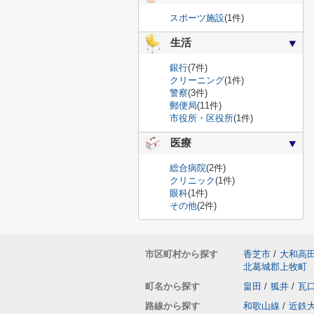
スポーツ施設
(1件)
生活
銀行
(7件)
クリーニング
(1件)
警察
(3件)
郵便局
(11件)
市役所・区役所
(1件)
医療
総合病院
(2件)
クリニック
(1件)
眼科
(1件)
その他
(2件)
市区町村から探す
香芝市
/
大和高
北葛城郡上牧町
町名から探す
畠田
/
狐井
/
瓦
路線から探す
和歌山線
/
近鉄