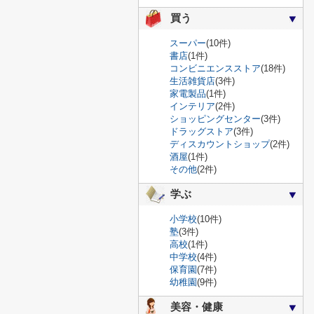
買う
スーパー
(10件)
書店
(1件)
コンビニエンスストア
(18件)
生活雑貨店
(3件)
家電製品
(1件)
インテリア
(2件)
ショッピングセンター
(3件)
ドラッグストア
(3件)
ディスカウントショップ
(2件)
酒屋
(1件)
その他
(2件)
学ぶ
小学校
(10件)
塾
(3件)
高校
(1件)
中学校
(4件)
保育園
(7件)
幼稚園
(9件)
美容・健康