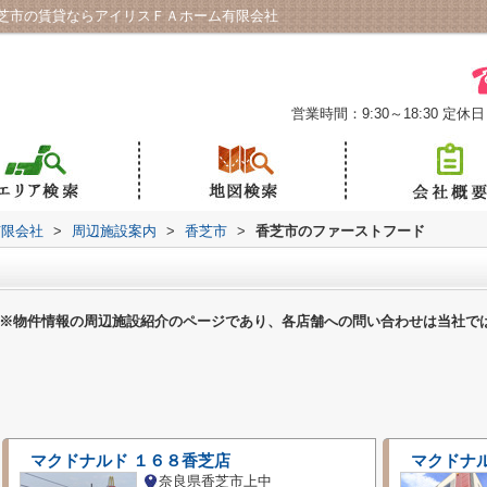
芝市の賃貸ならアイリスＦＡホーム有限会社
営業時間：9:30～18:30
定休日
有限会社
>
周辺施設案内
>
香芝市
>
香芝市のファーストフード
※物件情報の周辺施設紹介のページであり、各店舗への問い合わせは当社で
マクドナルド １６８香芝店
マクドナ
奈良県香芝市上中