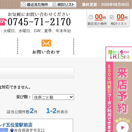
最終更新：2026年08月06日
00
00
件
件
最近見た物件
検討リスト
：火曜日、水曜日、GW、夏季、年末年始
は対応できません。
並び順：
2
1-2
該当公開件数
件
件表示
ルド五位堂駅前店
奈良県香芝市瓦口