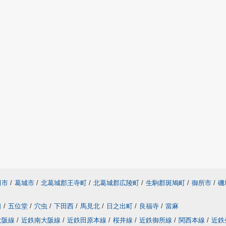
田市
/
葛城市
/
北葛城郡王寺町
/
北葛城郡広陵町
/
生駒郡斑鳩町
/
御所市
/
磯
口
/
五位堂
/
穴虫
/
下田西
/
馬見北
/
日之出町
/
良福寺
/
當麻
大阪線
/
近鉄南大阪線
/
近鉄田原本線
/
桜井線
/
近鉄御所線
/
関西本線
/
近鉄