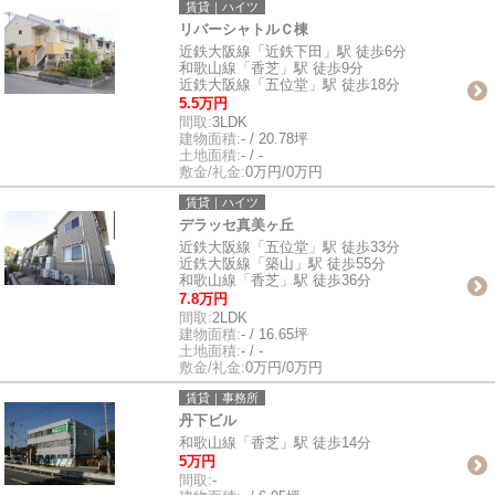
賃貸｜ハイツ
リバーシャトルＣ棟
近鉄大阪線「近鉄下田」駅 徒歩6分
和歌山線「香芝」駅 徒歩9分
近鉄大阪線「五位堂」駅 徒歩18分
5.5万円
間取:
3LDK
建物面積:
- / 20.78坪
土地面積:
- / -
敷金/礼金:
0万円/0万円
賃貸｜ハイツ
デラッセ真美ヶ丘
近鉄大阪線「五位堂」駅 徒歩33分
近鉄大阪線「築山」駅 徒歩55分
和歌山線「香芝」駅 徒歩36分
7.8万円
間取:
2LDK
建物面積:
- / 16.65坪
土地面積:
- / -
敷金/礼金:
0万円/0万円
賃貸｜事務所
丹下ビル
和歌山線「香芝」駅 徒歩14分
5万円
間取:
-