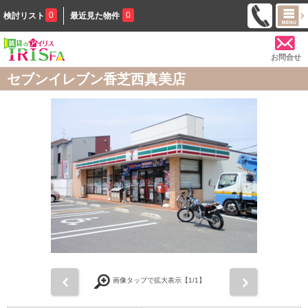
0
0
検討リスト
最近見た物件
お問合せ
セブンイレブン香芝西真美店
前
次
画像タップで拡大表示【
1
/1】