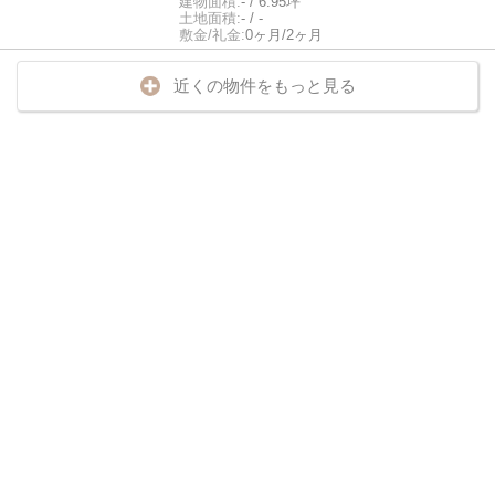
建物面積:
- / 6.95坪
土地面積:
- / -
敷金/礼金:
0ヶ月/2ヶ月
近くの物件をもっと見る