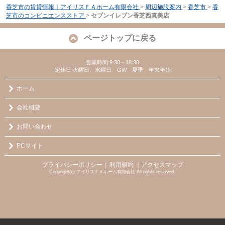
香芝市の賃貸情報｜アイリスＦＡホーム有限会社
>
周辺施設案内
>
香芝市
>
香
芝市のコンビニエンスストア
>
セブンイレブン香芝西真美店
ページトップに戻る
営業時間:9:30～18:30
定休日:火曜日、水曜日、GW、夏季、年末年始
ホーム
会社概要
お問い合わせ
PCサイト
プライバシーポリシー
利用規約
｜アクセスマップ
｜
Copyright(c) アイリスＦＡホーム有限会社 All rights reserved.