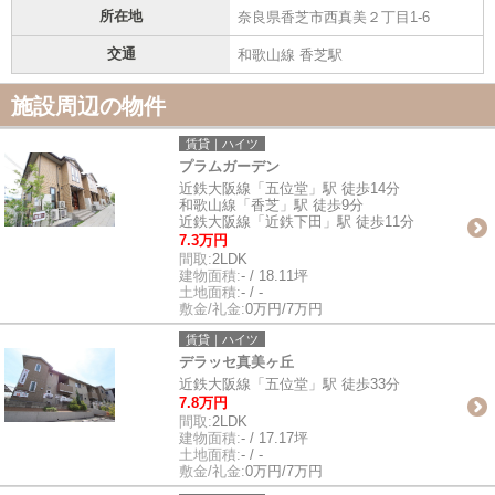
所在地
奈良県香芝市西真美２丁目1-6
交通
和歌山線 香芝駅
施設周辺の物件
賃貸｜ハイツ
プラムガーデン
近鉄大阪線「五位堂」駅 徒歩14分
和歌山線「香芝」駅 徒歩9分
近鉄大阪線「近鉄下田」駅 徒歩11分
7.3万円
間取:
2LDK
建物面積:
- / 18.11坪
土地面積:
- / -
敷金/礼金:
0万円/7万円
賃貸｜ハイツ
デラッセ真美ヶ丘
近鉄大阪線「五位堂」駅 徒歩33分
7.8万円
間取:
2LDK
建物面積:
- / 17.17坪
土地面積:
- / -
敷金/礼金:
0万円/7万円