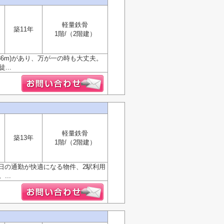
軽量鉄骨
築11年
1階/（2階建）
6m)があり、万が一の時も大丈夫。
..
軽量鉄骨
築13年
1階/（2階建）
日の通勤が快適になる物件、2駅利用
..