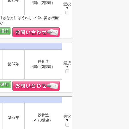
築15年
2階/（2階建）
選択
▼
が好きな方にはうれしい追い焚き機能
..
鉄骨造
選択
築37年
2階/（3階建）
▼
鉄骨造
選択
築37年
-/（3階建）
▼