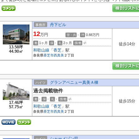
丹下ビル
事務所
12
万円
-
0.88
万円
管・共
坪
1ヶ月
-
2ヶ月
-/-
敷
保
礼
償/敷
徒歩14分
13.58坪
和歌山線
「
香芝
」駅
44.90㎡
奈良県
香芝市
西真美
２丁目
グランアベニュー真美Ａ棟
ハイツ
過去掲載物件
-
-
-
-/-
敷
保
礼
償/敷
徒歩15分
17.46坪
和歌山線
「
香芝
」駅
57.75㎡
奈良県
香芝市
西真美
２丁目
シャーメゾン司
ハイツ