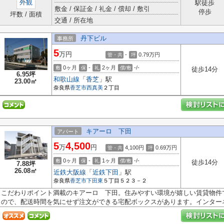
外観
駅徒歩
敷金 / 保証金 / 礼金 / 償却 / 敷引
停歩
坪数 / 面積
交通 / 所在地
丹下ビル
事務所
5
万円
-
0.79
万円
管・共
坪
0ヶ月
-
2ヶ月
-/-
敷
保
礼
償/敷
徒歩14分
6.95坪
和歌山線
「
香芝
」駅
23.00㎡
奈良県
香芝市
西真美
２丁目
キアーロ 下田
アパート
5
4,500
万
円
4,100円
0.69
万円
管・共
坪
0ヶ月
-
1ヶ月
-/-
敷
保
礼
償/敷
徒歩14分
7.88坪
26.08㎡
近鉄大阪線
「
近鉄下田
」駅
奈良県
香芝市
下田東
５丁目５２３－２
こだわりポイント満載のキアーロ 下田。住みやすい環境が嬉しい賃貸物件
ので、配送時間を気にせず注文ができる宅配ボックスがあります。インターネ.