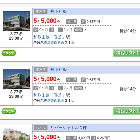
丹下ビル
事務所
5
5,000
万
円
-
0.63
万円
管・共
坪
0ヶ月
-
2ヶ月
-/-
敷
保
礼
償/敷
徒歩14分
8.77坪
和歌山線
「
香芝
」駅
29.00㎡
奈良県
香芝市
西真美
２丁目
丹下ビル
事務所
5
5,000
万
円
-
0.63
万円
管・共
坪
0ヶ月
-
2ヶ月
-/-
敷
保
礼
償/敷
徒歩14分
8.77坪
和歌山線
「
香芝
」駅
29.00㎡
奈良県
香芝市
西真美
２丁目
リバーシャトルＣ棟
ハイツ
5
5,000
万
円
4,000円
0.26
万円
管・共
坪