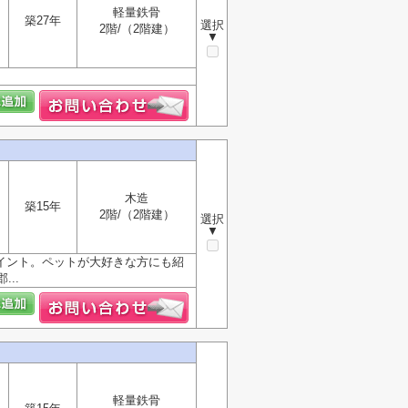
軽量鉄骨
築27年
選択
2階/（2階建）
▼
木造
築15年
2階/（2階建）
選択
▼
イント。ペットが大好きな方にも紹
..
軽量鉄骨