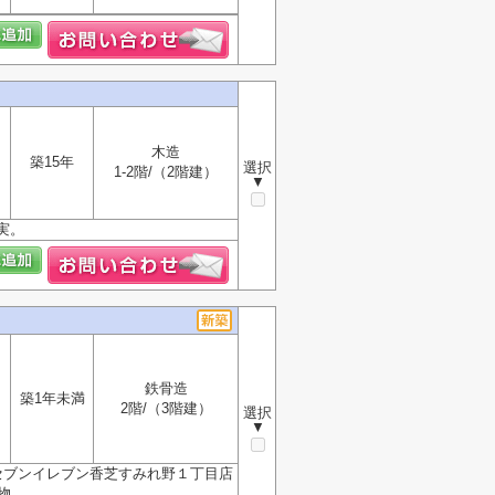
木造
築15年
選択
1-2階/（2階建）
▼
実。
鉄骨造
築1年未満
2階/（3階建）
選択
▼
セブンイレブン香芝すみれ野１丁目店
..