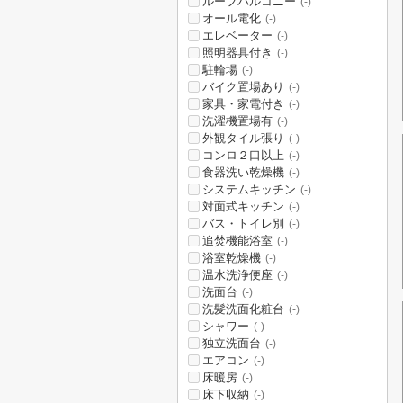
ルーフバルコニー
(-)
オール電化
(-)
エレベーター
(-)
照明器具付き
(-)
駐輪場
(-)
バイク置場あり
(-)
家具・家電付き
(-)
洗濯機置場有
(-)
外観タイル張り
(-)
コンロ２口以上
(-)
食器洗い乾燥機
(-)
システムキッチン
(-)
対面式キッチン
(-)
バス・トイレ別
(-)
追焚機能浴室
(-)
浴室乾燥機
(-)
温水洗浄便座
(-)
洗面台
(-)
洗髪洗面化粧台
(-)
シャワー
(-)
独立洗面台
(-)
エアコン
(-)
床暖房
(-)
床下収納
(-)