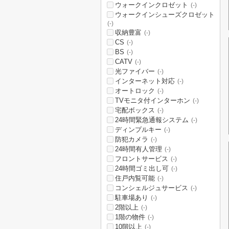
ウォークインクロゼット
(-)
ウォークインシューズクロゼット
(-)
収納豊富
(-)
CS
(-)
BS
(-)
CATV
(-)
光ファイバー
(-)
インターネット対応
(-)
オートロック
(-)
TVモニタ付インターホン
(-)
宅配ボックス
(-)
24時間緊急通報システム
(-)
ディンプルキー
(-)
防犯カメラ
(-)
24時間有人管理
(-)
フロントサービス
(-)
24時間ゴミ出し可
(-)
住戸内覧可能
(-)
コンシェルジュサービス
(-)
駐車場あり
(-)
2階以上
(-)
1階の物件
(-)
10階以上
(-)