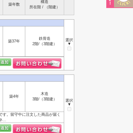
構造
築年数
所在階 / （階建）
鉄骨造
選択
築37年
2階/（3階建）
▼
木造
築4年
3階/（3階建）
選択
▼
です。留守中に注文した商品が届く
..