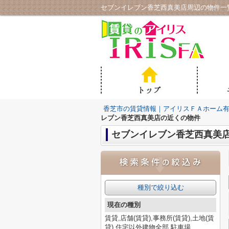
セブンイレブン香芝西真美店周辺の物件一
香芝市の賃貸情報｜アイリスＦＡホーム
レブン香芝西真美店の近くの物件
セブンイレブン香芝西真美
種別で絞り込む
現在の種別
賃貸,店舗(賃貸),事務所(賃貸),土地(賃
貸),住宅以外建物全部,駐車場