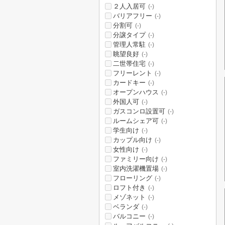
２人入居可
(-)
バリアフリー
(-)
分割可
(-)
分譲タイプ
(-)
管理人常駐
(-)
眺望良好
(-)
二世帯住宅
(-)
フリーレント
(-)
カードキー
(-)
オープンハウス
(-)
外国人可
(-)
ガスコンロ設置可
(-)
ルームシェア可
(-)
学生向け
(-)
カップル向け
(-)
女性向け
(-)
ファミリー向け
(-)
室内洗濯機置場
(-)
フローリング
(-)
ロフト付き
(-)
メゾネット
(-)
ベランダ
(-)
バルコニー
(-)