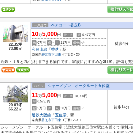
ペアコート香芝B
一戸建て
10
5,000
万
円
-
0.47
万円
管・共
坪
0万円
-
21万円
-/-
敷
保
礼
償/敷
徒歩4分
22.35坪
73.90㎡
和歌山線
「
香芝
」駅
奈良県
香芝市
下田東
４丁目2－26
近鉄・ＪＲと2駅も利用できる物件です。家族におすすめな3LDK。設備も充
シャーメゾン オークルート五位堂
ハイツ
11
5,000
万
円
10,000円
管・共
0.57
万円
坪
20.03坪
徒歩14分
5万円
-
30万円
-/-
敷
保
礼
償/敷
66.22㎡
近鉄大阪線
「
五位堂
」駅
奈良県
香芝市
下田東
３丁目1223-1
シャーメゾン オークルート五位堂：近鉄大阪線五位堂駅にも近くて便利♪
まで徒歩4分と近場にコンビニがあるのもポイント♪こちらはペット相談可の物.