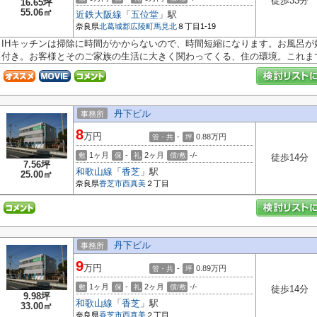
徒歩33分
16.65坪
55.06㎡
近鉄大阪線
「
五位堂
」駅
奈良県
北葛城郡広陵町
馬見北
８丁目1-19
IHキッチンは掃除に時間がかからないので、時間短縮になります。お風呂
付き。お客様とそのご家族の生活に大きく関わってくる、住の環境。これまで.
丹下ビル
事務所
8
万円
-
0.88
万円
管・共
坪
1ヶ月
-
2ヶ月
-/-
敷
保
礼
償/敷
徒歩14分
7.56坪
和歌山線
「
香芝
」駅
25.00㎡
奈良県
香芝市
西真美
２丁目
丹下ビル
事務所
9
万円
-
0.89
万円
管・共
坪
1ヶ月
-
2ヶ月
-/-
敷
保
礼
償/敷
徒歩14分
9.98坪
和歌山線
「
香芝
」駅
33.00㎡
奈良県
香芝市
西真美
２丁目