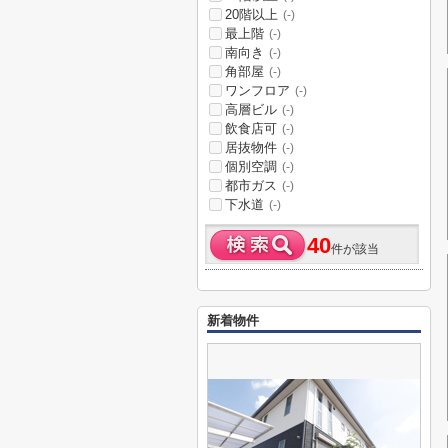
20階以上
(-)
最上階
(-)
南向き
(-)
角部屋
(-)
ワンフロア
(-)
高層ビル
(-)
飲食店可
(-)
居抜物件
(-)
個別空調
(-)
都市ガス
(-)
下水道
(-)
40
件が該当
新着物件