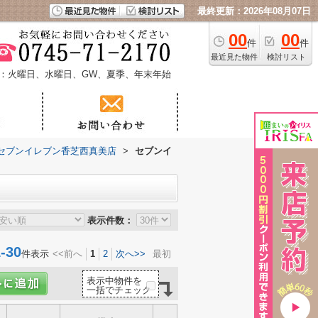
最終更新：2026年08月07日
00
00
件
件
最近見た物件
検討リスト
：火曜日、水曜日、GW、夏季、年末年始
セブンイレブン香芝西真美店
>
セブンイ
表示件数：
30
件表示
<<前へ
1
2
次へ>>
最初
表示中物件を
一括でチェック