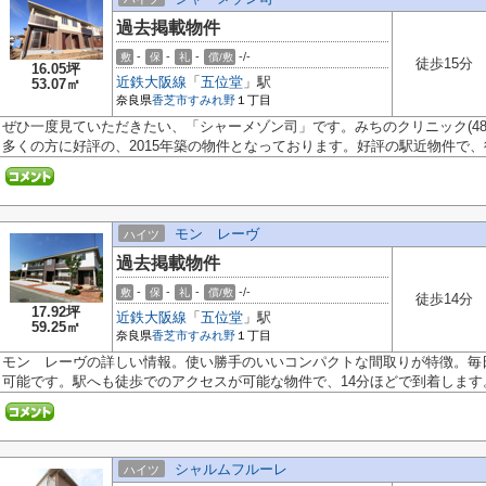
過去掲載物件
-
-
-
-/-
敷
保
礼
償/敷
徒歩15分
16.05坪
近鉄大阪線
「
五位堂
」駅
53.07㎡
奈良県
香芝市
すみれ野
１丁目
ぜひ一度見ていただきたい、「シャーメゾン司」です。みちのクリニック(48
多くの方に好評の、2015年築の物件となっております。好評の駅近物件で、徒.
モン レーヴ
ハイツ
過去掲載物件
-
-
-
-/-
敷
保
礼
償/敷
徒歩14分
17.92坪
近鉄大阪線
「
五位堂
」駅
59.25㎡
奈良県
香芝市
すみれ野
１丁目
モン レーヴの詳しい情報。使い勝手のいいコンパクトな間取りが特徴。毎
可能です。駅へも徒歩でのアクセスが可能な物件で、14分ほどで到着します。.
シャルムフルーレ
ハイツ