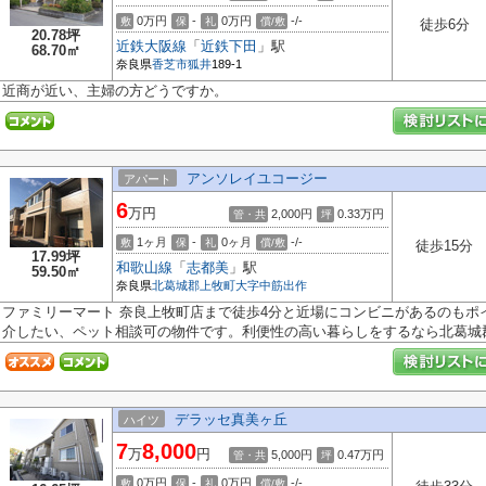
0万円
-
0万円
-/-
敷
保
礼
償/敷
徒歩6分
20.78坪
近鉄大阪線
「
近鉄下田
」駅
68.70㎡
奈良県
香芝市
狐井
189-1
近商が近い、主婦の方どうですか。
アンソレイユコージー
アパート
6
万円
2,000円
0.33
万円
管・共
坪
1ヶ月
-
0ヶ月
-/-
敷
保
礼
償/敷
徒歩15分
17.99坪
和歌山線
「
志都美
」駅
59.50㎡
奈良県
北葛城郡上牧町
大字中筋出作
ファミリーマート 奈良上牧町店まで徒歩4分と近場にコンビニがあるのもポ
介したい、ペット相談可の物件です。利便性の高い暮らしをするなら北葛城郡.
デラッセ真美ヶ丘
ハイツ
7
8,000
万
円
5,000円
0.47
万円
管・共
坪
0万円
-
0万円
-/-
敷
保
礼
償/敷