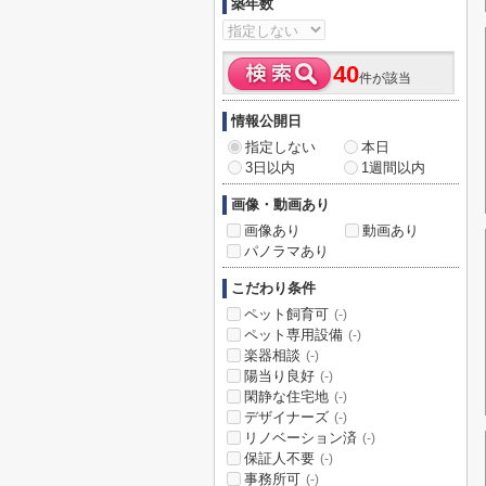
築年数
40
件が該当
情報公開日
指定しない
本日
3日以内
1週間以内
画像・動画あり
画像あり
動画あり
パノラマあり
こだわり条件
ペット飼育可
(-)
ペット専用設備
(-)
楽器相談
(-)
陽当り良好
(-)
閑静な住宅地
(-)
デザイナーズ
(-)
リノベーション済
(-)
保証人不要
(-)
事務所可
(-)