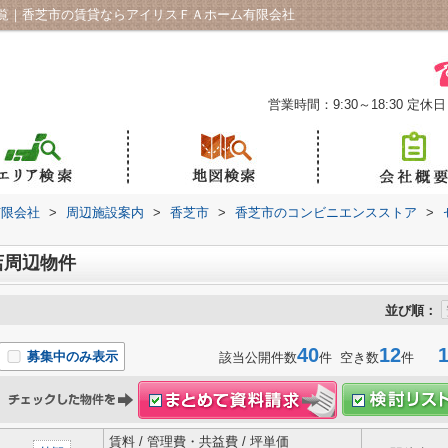
覧｜香芝市の賃貸ならアイリスＦＡホーム有限会社
営業時間：9:30～18:30
定休日
有限会社
>
周辺施設案内
>
香芝市
>
香芝市のコンビニエンスストア
>
店周辺物件
並び順：
40
12
1-
募集中のみ表示
該当公開件数
件 空き数
件
賃料 / 管理費・共益費 / 坪単価