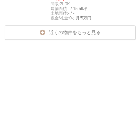
間取:
2LDK
建物面積:
- / 15.59坪
土地面積:
- / -
敷金/礼金:
0ヶ月/5万円
近くの物件をもっと見る