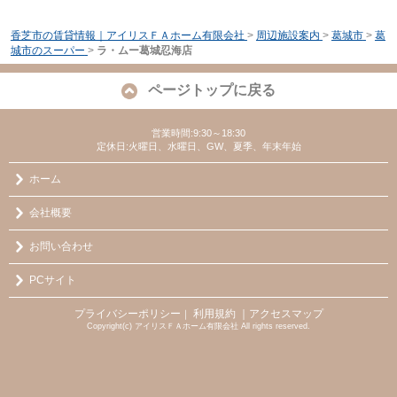
香芝市の賃貸情報｜アイリスＦＡホーム有限会社
>
周辺施設案内
>
葛城市
>
葛
城市のスーパー
>
ラ・ムー葛城忍海店
ページトップに戻る
営業時間:9:30～18:30
定休日:火曜日、水曜日、GW、夏季、年末年始
ホーム
会社概要
お問い合わせ
PCサイト
プライバシーポリシー
利用規約
｜アクセスマップ
｜
Copyright(c) アイリスＦＡホーム有限会社 All rights reserved.