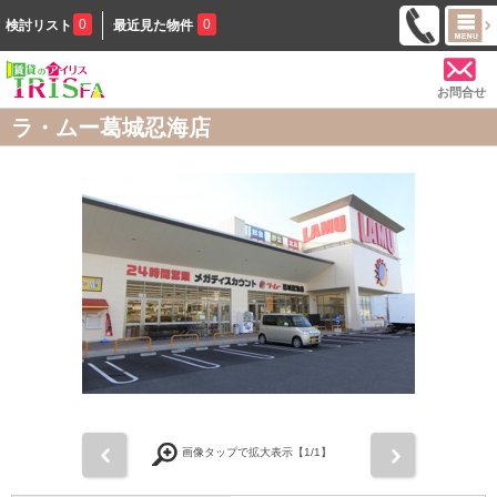
0
0
検討リスト
最近見た物件
お問合せ
ラ・ムー葛城忍海店
前
次
画像タップで拡大表示【
1
/1】