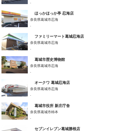
-
ほっかほっか亭 忍海店
奈良県葛城市忍海
-
ファミリーマート葛城忍海店
奈良県葛城市忍海
-
葛城市歴史博物館
奈良県葛城市忍海
-
オークワ 葛城忍海店
奈良県葛城市忍海
-
葛城市役所 新庄庁舎
奈良県葛城市柿本
-
セブンイレブン葛城勝根店