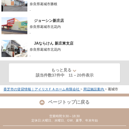
奈良県葛城市勝根
-
ジョーシン新庄店
奈良県葛城市北花内
-
JAならけん 新庄東支店
奈良県葛城市北花内
-
もっと見る
該当件数37件中
11
－
20
件表示
香芝市の賃貸情報｜アイリスＦＡホーム有限会社
>
周辺施設案内
>
葛城市
ページトップに戻る
営業時間:9:30～18:30
定休日:火曜日、水曜日、GW、夏季、年末年始