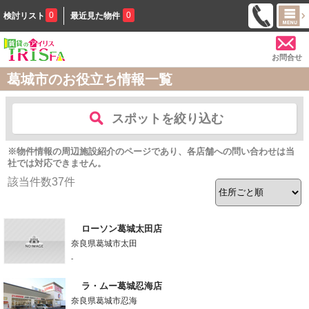
0
0
検討リスト
最近見た物件
お問合せ
葛城市のお役立ち情報一覧
スポットを絞り込む
※物件情報の周辺施設紹介のページであり、各店舗への問い合わせは当
社では対応できません。
該当件数
37
件
ローソン葛城太田店
奈良県葛城市太田
-
ラ・ムー葛城忍海店
奈良県葛城市忍海