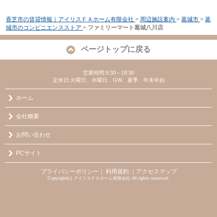
香芝市の賃貸情報｜アイリスＦＡホーム有限会社
>
周辺施設案内
>
葛城市
>
葛
城市のコンビニエンスストア
>
ファミリーマート葛城八川店
ページトップに戻る
営業時間:9:30～18:30
定休日:火曜日、水曜日、GW、夏季、年末年始
ホーム
会社概要
お問い合わせ
PCサイト
プライバシーポリシー
利用規約
｜アクセスマップ
｜
Copyright(c) アイリスＦＡホーム有限会社 All rights reserved.