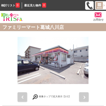
0
0
検討リスト
最近見た物件
お問合せ
ファミリーマート葛城八川店
前
次
画像タップで拡大表示【
1
/1】