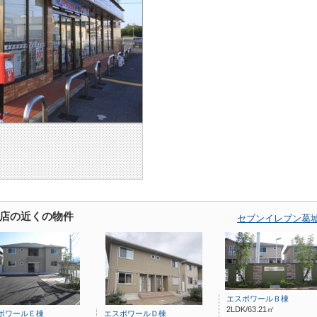
店の近くの物件
セブンイレブン葛
エスポワールＢ棟
2LDK/63.21㎡
ポワールＥ棟
エスポワールＤ棟