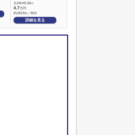
1LDK/45.08㎡
4.7
万円
約2823m／36分
詳細を見る