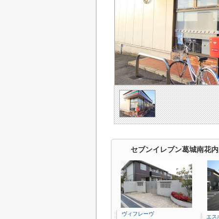
セブンイレブン葛城南花内
ヴィフレーヴ
エス