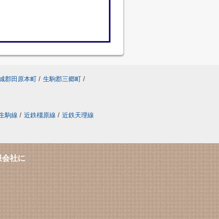
城郡田原本町
/
生駒郡三郷町
/
生駒線
/
近鉄橿原線
/
近鉄天理線
限会社に