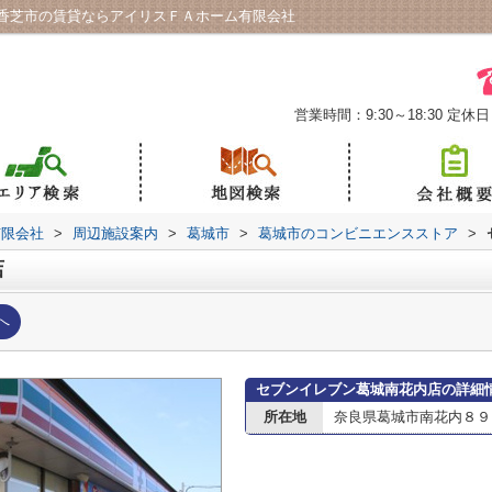
香芝市の賃貸ならアイリスＦＡホーム有限会社
営業時間：9:30～18:30
定休日
有限会社
>
周辺施設案内
>
葛城市
>
葛城市のコンビニエンスストア
>
店
へ
セブンイレブン葛城南花内店の詳細
所在地
奈良県葛城市南花内８９