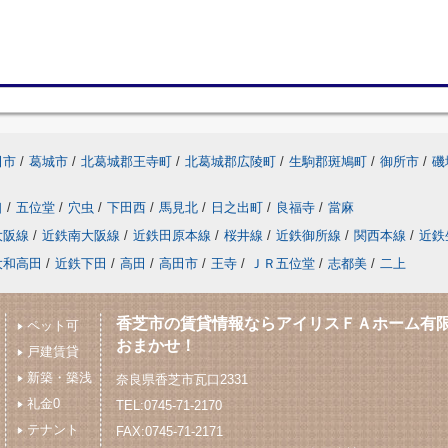
田市
/
葛城市
/
北葛城郡王寺町
/
北葛城郡広陵町
/
生駒郡斑鳩町
/
御所市
/
磯
口
/
五位堂
/
穴虫
/
下田西
/
馬見北
/
日之出町
/
良福寺
/
當麻
大阪線
/
近鉄南大阪線
/
近鉄田原本線
/
桜井線
/
近鉄御所線
/
関西本線
/
近鉄
大和高田
/
近鉄下田
/
高田
/
高田市
/
王寺
/
ＪＲ五位堂
/
志都美
/
二上
香芝市の賃貸情報ならアイリスＦＡホーム有
ペット可
おまかせ！
戸建賃貸
新築・築浅
奈良県香芝市瓦口2331
礼金0
TEL:0745-71-2170
テナント
FAX:0745-71-2171