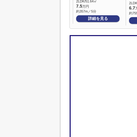
2LDK/51.64㎡
2LDK
7.5
万円
6.7
約357m／5分
約75
詳細を見る