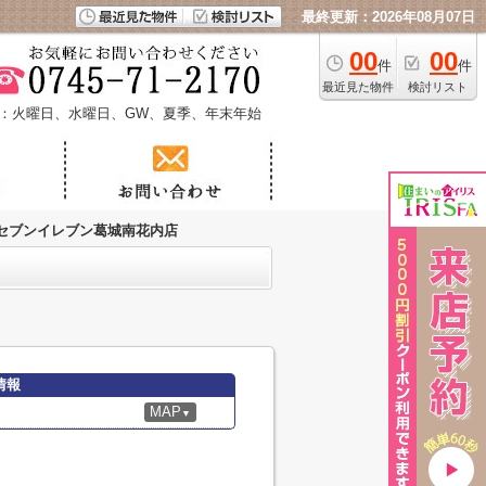
最終更新：2026年08月07日
00
00
件
件
最近見た物件
検討リスト
：火曜日、水曜日、GW、夏季、年末年始
セブンイレブン葛城南花内店
情報
MAP
▼