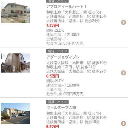
賃貸｜ハイツ
アプロディールハートⅠ
和歌山線「大和新庄」駅 徒歩5分
近鉄御所線「近鉄新庄」駅 徒歩15分
近鉄御所線「忍海」駅 徒歩24分
7.3万円
間取:
2LDK
建物面積:
- / 21.00坪
土地面積:
- / -
敷金/礼金:
0万円/7万円
賃貸｜ハイツ
アダージョヴィブレ
近鉄南大阪線「高田市」駅 徒歩10分
和歌山線「高田」駅 徒歩21分
近鉄大阪線「大和高田」駅 徒歩27分
6.5万円
間取:
2LDK
建物面積:
- / 16.09坪
土地面積:
- / -
敷金/礼金:
0万円/5万円
賃貸｜ハイツ
ヴィルヌーブＡ棟
和歌山線「大和新庄」駅 徒歩4分
近鉄御所線「近鉄新庄」駅 徒歩10分
近鉄御所線「忍海」駅 徒歩18分
6.9万円