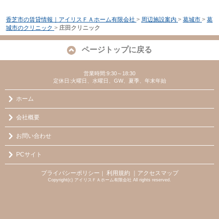
香芝市の賃貸情報｜アイリスＦＡホーム有限会社
>
周辺施設案内
>
葛城市
>
葛
城市のクリニック
>
庄田クリニック
ページトップに戻る
営業時間:9:30～18:30
定休日:火曜日、水曜日、GW、夏季、年末年始
ホーム
会社概要
お問い合わせ
PCサイト
プライバシーポリシー
利用規約
｜アクセスマップ
｜
Copyright(c) アイリスＦＡホーム有限会社 All rights reserved.