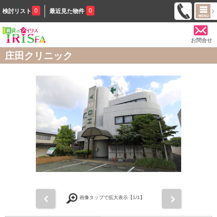
0
0
検討リスト
最近見た物件
お問合せ
庄田クリニック
前
次
画像タップで拡大表示【
1
/1】