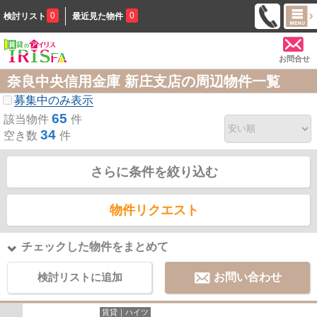
0
0
検討リスト
最近見た物件
お問合せ
奈良中央信用金庫 新庄支店の周辺物件一覧
募集中のみ表示
65
該当物件
件
34
空き数
件
さらに条件を絞り込む
物件リクエスト
チェックした物件をまとめて
検討リストに追加
お問い合わせ
賃貸｜ハイツ