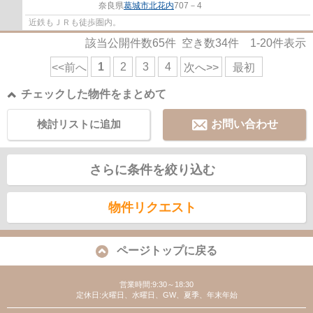
奈良県
葛城市
北花内
707－4
近鉄もＪＲも徒歩圏内。
該当公開件数
65
件 空き数
34
件
1-20
件表示
1
2
3
4
<<前へ
次へ>>
最初
チェックした物件をまとめて
検討リストに追加
お問い合わせ
さらに条件を絞り込む
物件リクエスト
ページトップに戻る
営業時間:9:30～18:30
定休日:火曜日、水曜日、GW、夏季、年末年始