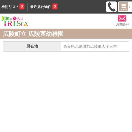
0
0
検討リスト
最近見た物件
お問合せ
広陵町立 広陵西幼稚園
所在地
奈良県北葛城郡広陵町大字三吉