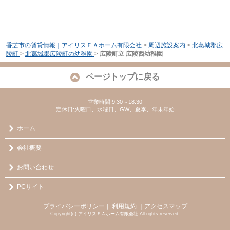
香芝市の賃貸情報｜アイリスＦＡホーム有限会社
>
周辺施設案内
>
北葛城郡広
陵町
>
北葛城郡広陵町の幼稚園
>
広陵町立 広陵西幼稚園
ページトップに戻る
営業時間:9:30～18:30
定休日:火曜日、水曜日、GW、夏季、年末年始
ホーム
会社概要
お問い合わせ
PCサイト
プライバシーポリシー
利用規約
｜アクセスマップ
｜
Copyright(c) アイリスＦＡホーム有限会社 All rights reserved.