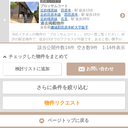
賃貸｜ハイツ
ブロッサムコート
近鉄橿原線
「
田原本
」駅 徒歩13分
近鉄田原本線
「
西田原本
」駅 徒歩16分
近鉄橿原線
「
石見
」駅 徒歩28分
過去掲載物件
奈良県
磯城郡田原本町
大字阪手
当社イチオシの物件の「ブロッサムコート」。ぜひ一度ご覧ください。好
評の駅近物件で、徒歩13分でのアクセスが可能です。あると使い勝手がよ
く利便性が高いのが敷地内ごみ置き場です...
該当公開件数
14
件 空き数
9
件
1-14
件表示
チェックした物件をまとめて
検討リストに追加
お問い合わせ
さらに条件を絞り込む
物件リクエスト
ページトップに戻る