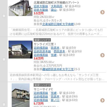
北葛城郡広陵町大字南郷のアパート
近鉄大阪線
「
大和高田
」駅 徒歩40分
近鉄大阪線
「
築山
」駅 徒歩38分
3.5万円
間取:
2K/33.00㎡
敷金/礼金:
0ヶ月/1ヶ月
奈良県
北葛城郡広陵町
大字南郷
1249
「南郷堀田住宅」：北葛城郡広陵町エリアの新居にピッタリ♪歩いても行
ける範囲には広陵町役場(226m)があるので、役所での用事もスムーズに
済ませられます♪快適な生活を近鉄大阪線大和...
賃貸｜ハイツ
サンライズ三笠Ⅰ
近鉄橿原線
「
田原本
」駅 徒歩5分
近鉄田原本線
「
西田原本
」駅 徒歩5分
近鉄橿原線
「
笠縫
」駅 徒歩18分
3.6万円
間取:
3K/55.00㎡
敷金/礼金:
2万円/5万円
奈良県
磯城郡田原本町
大字三笠
23-3
近鉄橿原線田原本駅周辺への引っ越しをお考えなら「サンライズ三笠
Ⅰ」。室内設備は専用庭・フローリング・バストイレ別などが揃ってお
り、とても充実しています。収納はシューズボック...
賃貸｜ハイツ
サニーサイドC
近鉄橿原線
「
笠縫
」駅 徒歩10分
近鉄橿原線
「
田原本
」駅 徒歩19分
近鉄橿原線
「
新ノ口
」駅 徒歩33分
5.7万円