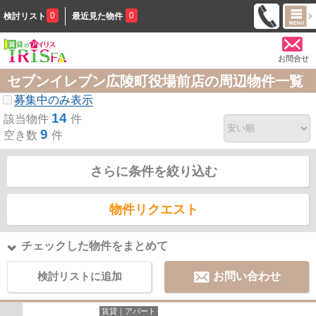
0
0
検討リスト
最近見た物件
お問合せ
セブンイレブン広陵町役場前店の周辺物件一覧
募集中のみ表示
14
該当物件
件
9
空き数
件
さらに条件を絞り込む
物件リクエスト
チェックした物件をまとめて
検討リストに追加
お問い合わせ
賃貸｜アパート