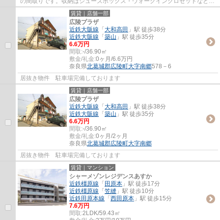
の間取りです。収納はシューズボックス・ウォークインクロゼットなどが
備え付けられているので、衣類や日用品の収納...
賃貸｜店舗一部
広陵プラザ
近鉄大阪線
「
大和高田
」駅 徒歩38分
近鉄大阪線
「
築山
」駅 徒歩35分
6.6万円
間取:
-/36.90㎡
敷金/礼金:
0ヶ月/6.6万円
奈良県
北葛城郡広陵町
大字南郷
578－6
居抜き物件 駐車場完備しております
賃貸｜店舗一部
広陵プラザ
近鉄大阪線
「
大和高田
」駅 徒歩38分
近鉄大阪線
「
築山
」駅 徒歩35分
6.6万円
間取:
-/36.90㎡
敷金/礼金:
0ヶ月/2ヶ月
奈良県
北葛城郡広陵町
大字南郷
居抜き物件 駐車場完備しております
賃貸｜マンション
シャーメゾンレジデンスあすか
近鉄橿原線
「
田原本
」駅 徒歩17分
近鉄橿原線
「
笠縫
」駅 徒歩10分
近鉄田原本線
「
西田原本
」駅 徒歩15分
7.6万円
間取:
2LDK/59.43㎡