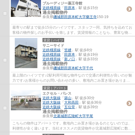
ブルーディジー薬王寺館
近鉄橿原線
「
田原本
」駅 徒歩15分
過去掲載物件
奈良県
磯城郡田原本町
大字藥王寺
150-19
最寄りの駅まで徒歩15分のハイツです。スタッフ一同、気持ちを込めてお
客様の物件探しのお手伝いを致します。賃貸情報のことなら、豊富な物件
情報を取り扱う当社にぜひお問い合わせ下...
賃貸｜ハイツ
サニーサイド
近鉄橿原線
「
笠縫
」駅 徒歩8分
近鉄橿原線
「
田原本
」駅 徒歩19分
近鉄橿原線
「
新ノ口
」駅 徒歩33分
過去掲載物件
奈良県
磯城郡田原本町
大字千代
最上階のハイツです♪2駅利用可能な物件なので交通の利便性が良いのが魅
力です♪お客様からのお問い合わせの多い、敷地内ごみ置き場があります♪
こちらのハイツはインターネットをご利用...
賃貸｜アパート
エクセル・パレス
近鉄大阪線
「
築山
」駅 徒歩30分
近鉄大阪線
「
大和高田
」駅 徒歩36分
近鉄大阪線
「
五位堂
」駅 徒歩39分
過去掲載物件
奈良県
北葛城郡広陵町
大字平尾
こちらの物件はアパートです。敷地内ごみ置き場があるのとないのでは、
利便性が全く違います。当社オススメの賃貸物件が北葛城郡広陵町に数多
く立地しています。多種多様な物件を取り...