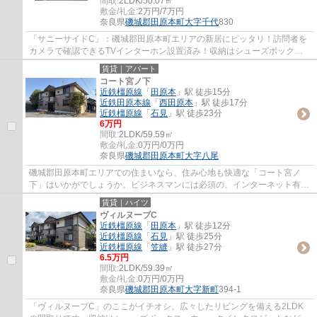
間取:
2LDK/50.07㎡
敷金/礼金:
2万円/7万円
奈良県
磯城郡田原本町
大字千代
830
「サニーサイドC」：磯城郡田原本町エリアの新居にピッタリ！訪問者を
カメラで確認できるTVインターホン設置済み！収納はシューズボック
ス・ウォークインクロゼットなど豊富なので、広...
賃貸｜アパート
コート宮ノ下
近鉄橿原線
「
田原本
」駅 徒歩15分
近鉄田原本線
「
西田原本
」駅 徒歩17分
近鉄橿原線
「
石見
」駅 徒歩23分
6万円
間取:
2LDK/59.59㎡
敷金/礼金:
0万円/0万円
奈良県
磯城郡田原本町
大字八尾
磯城郡田原本町エリアでの住まいなら、住み心地も快適な「コート宮ノ
下」はいかがでしょうか。ビジネスマンには必須の、インターネット有り
物件です。住まい探しをするなら、ぜひ当社...
賃貸｜ハイツ
ヴィルヌーブC
近鉄橿原線
「
田原本
」駅 徒歩12分
近鉄橿原線
「
石見
」駅 徒歩25分
近鉄橿原線
「
笠縫
」駅 徒歩27分
6.5万円
間取:
2LDK/59.39㎡
敷金/礼金:
0万円/0万円
奈良県
磯城郡田原本町
大字新町
394-1
「ヴィルヌーブC」のここがイチオシ。広々したリビングを備える2LDK