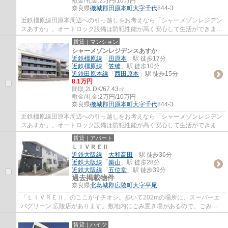
敷金/礼金:
2万円/10万円
奈良県
磯城郡田原本町
大字千代
844-3
近鉄橿原線田原本周辺への引っ越しをお考えなら「シャーメゾンレジデン
スあすか」。オートロック設備は防犯性能が高く安心して生活ができま
す。普段からパソコンを使う方にオススメ物...
賃貸｜マンション
シャーメゾンレジデンスあすか
近鉄橿原線
「
田原本
」駅 徒歩17分
近鉄橿原線
「
笠縫
」駅 徒歩10分
近鉄田原本線
「
西田原本
」駅 徒歩15分
8.1万円
間取:
2LDK/67.43㎡
敷金/礼金:
2万円/10万円
奈良県
磯城郡田原本町
大字千代
844-3
近鉄橿原線田原本周辺への引っ越しをお考えなら「シャーメゾンレジデン
スあすか」。オートロック設備は防犯性能が高く安心して生活ができま
す。普段からパソコンを使う方にオススメ物...
賃貸｜アパート
ＬＩＶＲＥⅡ
近鉄大阪線
「
大和高田
」駅 徒歩36分
近鉄大阪線
「
築山
」駅 徒歩28分
近鉄大阪線
「
五位堂
」駅 徒歩39分
過去掲載物件
奈良県
北葛城郡広陵町
大字平尾
「ＬＩＶＲＥⅡ」のここがイチオシ。歩いて202mの場所に、スーパーエ
バグリーン 広陵店があります。敷地内にごみ置き場があるので、ごみ出
しも便利です。上階なしの物件です。当社スタ...
賃貸｜ハイツ