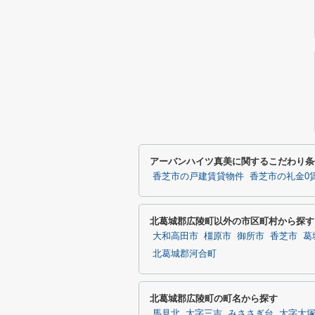
アーバンハイツ真美に関するこだわり条
香芝市の戸建賃貸物件
香芝市の礼金0
北葛城郡広陵町以外の市区町村から探す
大和高田市
橿原市
御所市
香芝市
葛
北葛城郡河合町
北葛城郡広陵町の町名から探す
馬見北
大字三吉
みささぎ台
大字大