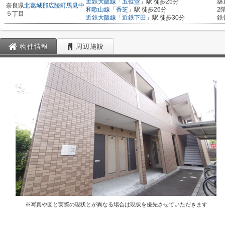
近鉄大阪線
「
五位堂
」駅 徒歩25分
築
奈良県
北葛城郡広陵町
馬見中
和歌山線
「
香芝
」駅 徒歩26分
2
５丁目
近鉄大阪線
「
近鉄下田
」駅 徒歩30分
鉄
物件情報
周辺施設
※写真や図と実際の現状とが異なる場合は現状を優先させていただきます