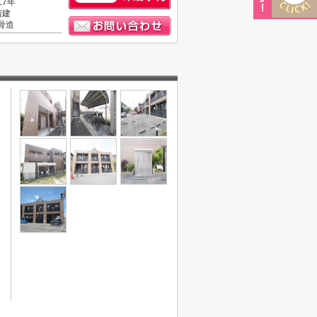
17年
階建
骨造