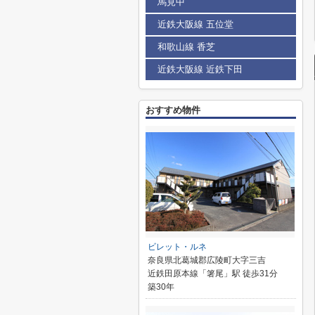
馬見中
近鉄大阪線 五位堂
和歌山線 香芝
近鉄大阪線 近鉄下田
おすすめ物件
ビレット・ルネ
奈良県北葛城郡広陵町大字三吉
近鉄田原本線「箸尾」駅 徒歩31分
築30年