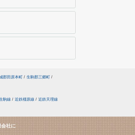
城郡田原本町
/
生駒郡三郷町
/
生駒線
/
近鉄橿原線
/
近鉄天理線
限会社に