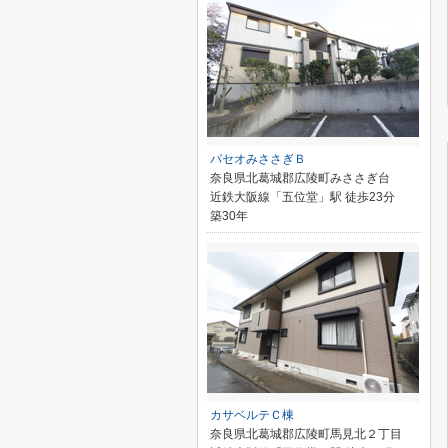
パセオみささぎＢ
奈良県北葛城郡広陵町みささぎ台
近鉄大阪線「五位堂」駅 徒歩23分
築30年
カサベルテＣ棟
奈良県北葛城郡広陵町馬見北２丁目