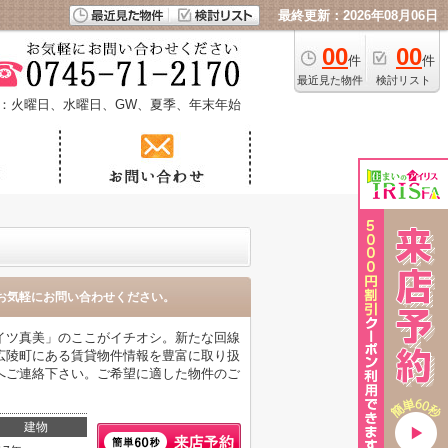
最終更新：2026年08月06日
00
00
件
件
最近見た物件
検討リスト
：火曜日、水曜日、GW、夏季、年末年始
お気軽にお問い合わせください。
イツ真美」のここがイチオシ。新たな回線
広陵町にある賃貸物件情報を豊富に取り扱
へご連絡下さい。ご希望に適した物件のご
建物