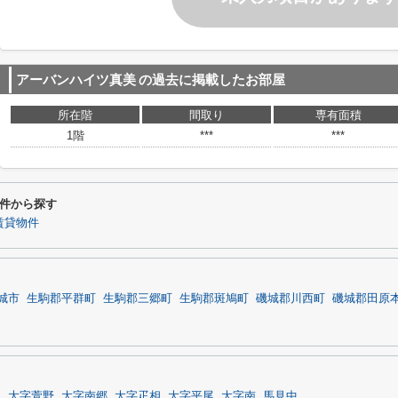
アーバンハイツ真美
の過去に掲載したお部屋
所在階
間取り
専有面積
1階
***
***
件から探す
賃貸物件
城市
生駒郡平群町
生駒郡三郷町
生駒郡斑鳩町
磯城郡川西町
磯城郡田原
塚
大字萱野
大字南郷
大字疋相
大字平尾
大字南
馬見中