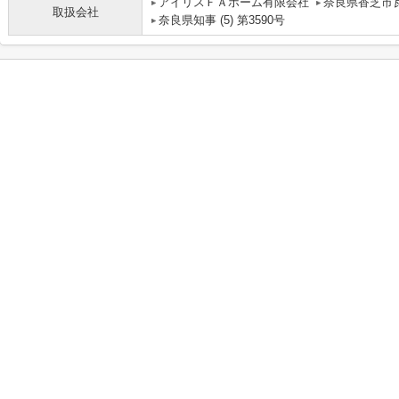
アイリスＦＡホーム有限会社
奈良県香芝市瓦
取扱会社
奈良県知事 (5) 第3590号