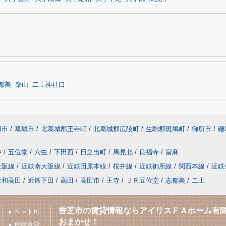
都美
築山
二上神社口
田市
/
葛城市
/
北葛城郡王寺町
/
北葛城郡広陵町
/
生駒郡斑鳩町
/
御所市
/
磯
井
/
五位堂
/
穴虫
/
下田西
/
日之出町
/
馬見北
/
良福寺
/
當麻
大阪線
/
近鉄南大阪線
/
近鉄田原本線
/
桜井線
/
近鉄御所線
/
関西本線
/
近鉄
大和高田
/
近鉄下田
/
高田
/
高田市
/
王寺
/
ＪＲ五位堂
/
志都美
/
二上
香芝市の賃貸情報ならアイリスＦＡホーム有
ペット可
おまかせ！
戸建賃貸