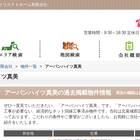
イリスＦＡホーム有限会社
営業時間：9:30～18:30
定休日
有限会社
>
物件一覧
>
アーバンハイツ真美
イツ真美
アーバンハイツ真美
の過去掲載物件情報
現況の確認は
ぜひ一度見ていただきたい、「アーバンハイツ真美」です。「アーバンハ
工事が必要ない、経済的なネット回線工事済み物件です。当社は北葛城郡
っております。こだわりの条件やご要望がございましたら、お気軽に当社
紹介をいたします。
所在地
交通