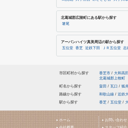
北葛城郡広陵町にある駅から探す
箸尾
アーバンハイツ真美周辺の駅から探す
五位堂
香芝
近鉄下田
ＪＲ五位堂
志
市区町村から探す
香芝市
/
大和高
北葛城郡上牧町
町名から探す
畠田
/
瓦口
/
狐
路線から探す
和歌山線
/
近鉄
駅から探す
香芝
/
五位堂
/
ホーム
お問い合わせ
会社概要
スタッフ紹介