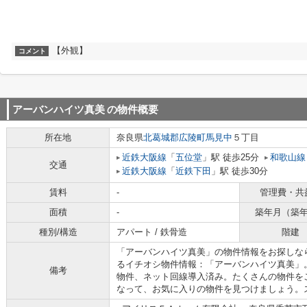
【外観】
コメント
アーバンハイツ真美
の物件概要
所在地
奈良県
北葛城郡広陵町
馬見中
５丁目
近鉄大阪線
「
五位堂
」駅 徒歩25分
和歌山線
交通
近鉄大阪線
「
近鉄下田
」駅 徒歩30分
賃料
-
管理費・共
面積
-
築年月（築
種別/構造
アパート / 鉄骨造
階建
「アーバンハイツ真美」の物件情報をお探しな
るイチオシ物件情報：「アーバンハイツ真美」
備考
物件、ネット回線導入済み。たくさんの物件を
なって、お気に入りの物件を見つけましょう。