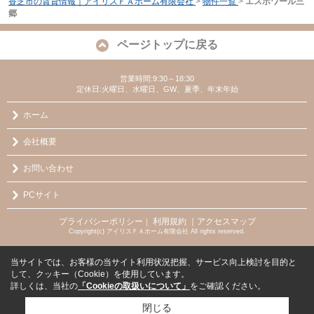
香芝市の賃貸情報｜アイリスＦＡホーム有限会社
>
物件一覧
>
エスポワール三
郷
ページトップに戻る
営業時間:9:30～18:30
定休日:火曜日、水曜日、GW、夏季、年末年始
ホーム
会社概要
お問い合わせ
PCサイト
プライバシーポリシー
利用規約
｜アクセスマップ
｜
Copyright(c) アイリスＦＡホーム有限会社 All rights reserved.
当サイトでは、お客様の当サイト利用状況把握、サービス向上検討を目的と
して、クッキー（Cookie）を使用しています。
詳しくは、当社の
「Cookieの取扱いについて」
をご確認ください。
閉じる