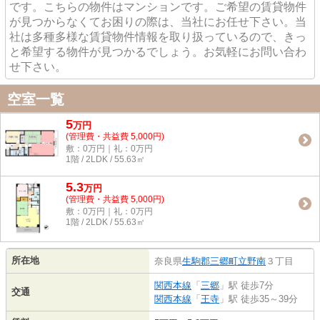
です。こちらの物件はマンションです。ご希望の賃貸物件
が見つからなくてお困りの際は、当社にお任せ下さい。当
社は多種多様な賃貸物件情報を取り扱っているので、きっ
と希望する物件が見つかるでしょう。お気軽にお問い合わ
せ下さい。
空室一覧
5
万
円
(管理費・共益費 5,000円)
敷：0万円｜礼：0万円
1階 / 2LDK / 55.63㎡
5.3
万
円
(管理費・共益費 5,000円)
敷：0万円｜礼：0万円
1階 / 2LDK / 55.63㎡
所在地
奈良県
生駒郡三郷町
立野南
３丁目
関西本線
「
三郷
」駅 徒歩7分
交通
関西本線
「
王寺
」駅 徒歩35～39分