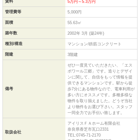
賃料
5万円～5.3万円
管理費等
5,000円
面積
55.63㎡
築年数
2002年 3月 (築24年)
種別/構造
マンション/鉄筋コンクリート
階建
3階建
ぜひ一度見ていただきたい、「エス
ポワール三郷」です。造りとデザイ
ンに関して、自信をもって情報を提
供できるマンションです。駅から徒
備考
歩7分にある物件なので、電車利用が
多い方にオススメです。多種多様な
物件を取り揃えました。どうぞ当社
より物件をお選び下さい。スタッフ
一同全力でお手伝い致します。
アイリスＦＡホーム有限会社
奈良県香芝市瓦口2331
取扱会社
TEL:0745-71-2170