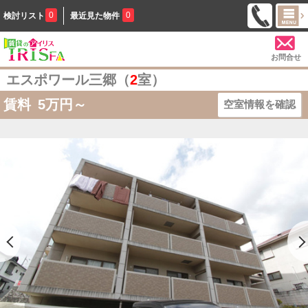
0
0
検討リスト
最近見た物件
お問合せ
エスポワール三郷（
2
室）
賃料
5
万円～
空室情報を確認