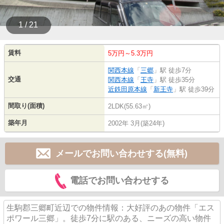
1 / 21
賃料
5万円～5.3万円
関西本線
「
三郷
」駅 徒歩7分
交通
関西本線
「
王寺
」駅 徒歩35分
近鉄田原本線
「
新王寺
」駅 徒歩39分
間取り(面積)
2LDK(55.63㎡)
築年月
2002年 3月(築24年)
メールでお問い合わせする(無料)
電話でお問い合わせする
生駒郡三郷町近辺での物件情報：大好評のあの物件「エス
ポワール三郷」。徒歩7分に駅のある、ニーズの高い物件