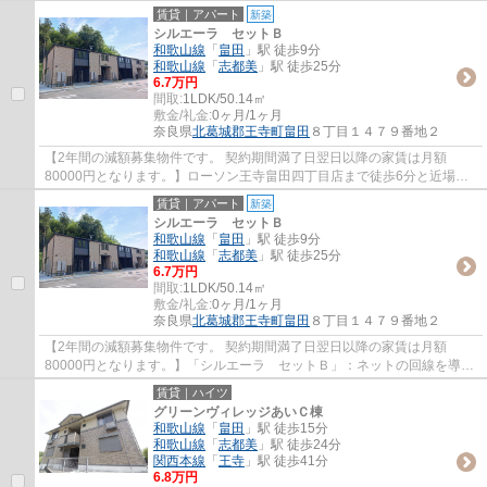
広々とした住まい。暮らしに役立つパソコンが使...
賃貸｜アパート
新築
シルエーラ セットＢ
和歌山線
「
畠田
」駅 徒歩9分
和歌山線
「
志都美
」駅 徒歩25分
6.7万円
間取:
1LDK/50.14㎡
敷金/礼金:
0ヶ月/1ヶ月
奈良県
北葛城郡王寺町
畠田
８丁目１４７９番地２
【2年間の減額募集物件です。 契約期間満了日翌日以降の家賃は月額
80000円となります。】ローソン王寺畠田四丁目店まで徒歩6分と近場に
コンビニがあるのもポイント。インターネットが...
賃貸｜アパート
新築
シルエーラ セットＢ
和歌山線
「
畠田
」駅 徒歩9分
和歌山線
「
志都美
」駅 徒歩25分
6.7万円
間取:
1LDK/50.14㎡
敷金/礼金:
0ヶ月/1ヶ月
奈良県
北葛城郡王寺町
畠田
８丁目１４７９番地２
【2年間の減額募集物件です。 契約期間満了日翌日以降の家賃は月額
80000円となります。】「シルエーラ セットＢ」：ネットの回線を導入
しています、パソコンが使えて暮らしに嬉しい。...
賃貸｜ハイツ
グリーンヴィレッジあいＣ棟
和歌山線
「
畠田
」駅 徒歩15分
和歌山線
「
志都美
」駅 徒歩24分
関西本線
「
王寺
」駅 徒歩41分
6.8万円