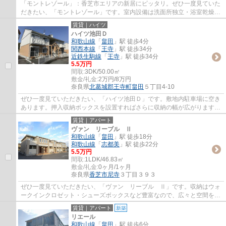
「モントレゾール」：香芝市エリアの新居にピッタリ。ぜひ一度見ていた
だきたい、「モントレゾール」です。室内設備は洗面所独立・浴室乾燥機
など大変充実しております。追い焚き機能...
賃貸｜ハイツ
ハイツ池田Ｄ
和歌山線
「
畠田
」駅 徒歩4分
関西本線
「
王寺
」駅 徒歩34分
近鉄生駒線
「
王寺
」駅 徒歩34分
5.5万円
間取:
3DK/50.00㎡
敷金/礼金:
2万円/8万円
奈良県
北葛城郡王寺町
畠田
５丁目4-10
ぜひ一度見ていただきたい、「ハイツ池田Ｄ」です。敷地内駐車場に空き
あります。押入収納ボックスを設置すればさらに収納の幅が広がります。
南向きの物件は日中家にいることが多い方...
賃貸｜アパート
ヴァン リーブル Ⅱ
和歌山線
「
畠田
」駅 徒歩18分
和歌山線
「
志都美
」駅 徒歩22分
5.5万円
間取:
1LDK/46.83㎡
敷金/礼金:
0ヶ月/1ヶ月
奈良県
香芝市
尼寺
３丁目３９３
ぜひ一度見ていただきたい、「ヴァン リーブル Ⅱ」です。収納はウォ
ークインクロゼット・シューズボックスなど豊富なので、広々と空間を利
用することも可能です。来客時にはTVインタ...
賃貸｜アパート
新築
リエール
和歌山線
「
畠田
」駅 徒歩6分