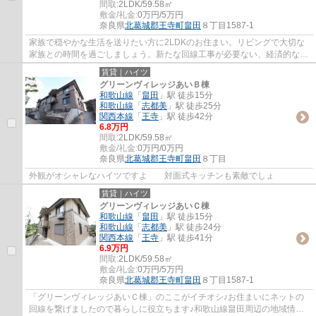
間取:
2LDK/59.58㎡
敷金/礼金:
0万円/5万円
奈良県
北葛城郡王寺町
畠田
８丁目1587-1
家族で穏やかな生活を送りたい方に2LDKのお住まい。リビングで大切な
家族との時間を過ごしましょう。新たな回線工事が必要ない、経済的なネ
ット回線工事済み物件です。賃貸住宅をお探...
賃貸｜ハイツ
グリーンヴィレッジあいＢ棟
和歌山線
「
畠田
」駅 徒歩15分
和歌山線
「
志都美
」駅 徒歩25分
関西本線
「
王寺
」駅 徒歩42分
6.8万円
間取:
2LDK/59.58㎡
敷金/礼金:
0万円/0万円
奈良県
北葛城郡王寺町
畠田
８丁目
外観がオシャレなハイツですよ 対面式キッチンも素敵でしょ
賃貸｜ハイツ
グリーンヴィレッジあいＣ棟
和歌山線
「
畠田
」駅 徒歩15分
和歌山線
「
志都美
」駅 徒歩24分
関西本線
「
王寺
」駅 徒歩41分
6.9万円
間取:
2LDK/59.58㎡
敷金/礼金:
0万円/5万円
奈良県
北葛城郡王寺町
畠田
８丁目1587-1
「グリーンヴィレッジあいＣ棟」のここがイチオシ♪お住まいにネットの
回線を繋げましたので暮らしに役立ちます♪和歌山線畠田周辺の地域情報