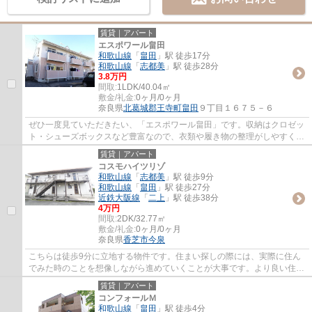
賃貸｜アパート
エスポワール畠田
和歌山線
「
畠田
」駅 徒歩17分
和歌山線
「
志都美
」駅 徒歩28分
3.8万円
間取:
1LDK/40.04㎡
敷金/礼金:
0ヶ月/0ヶ月
奈良県
北葛城郡王寺町
畠田
９丁目１６７５－６
ぜひ一度見ていただきたい、「エスポワール畠田」です。収納はクロゼッ
ト・シューズボックスなど豊富なので、衣類や履き物の整理がしやすく便
利です。モニターで来訪者を確認して、イ...
賃貸｜アパート
コスモハイツリゾ
和歌山線
「
志都美
」駅 徒歩9分
和歌山線
「
畠田
」駅 徒歩27分
近鉄大阪線
「
二上
」駅 徒歩38分
4万円
間取:
2DK/32.77㎡
敷金/礼金:
0ヶ月/0ヶ月
奈良県
香芝市
今泉
こちらは徒歩9分に立地する物件です。住まい探しの際には、実際に住ん
でみた時のことを想像しながら進めていくことが大事です。より良い住ま
いをご提供致します。
賃貸｜アパート
コンフォールＭ
和歌山線
「
畠田
」駅 徒歩4分