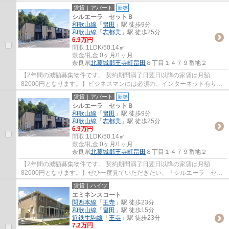
をお求めならお任せください！地元密着の当...
賃貸｜アパート
新築
シルエーラ セットＢ
和歌山線
「
畠田
」駅 徒歩9分
和歌山線
「
志都美
」駅 徒歩25分
6.9万円
間取:
1LDK/50.14㎡
敷金/礼金:
0ヶ月/1ヶ月
奈良県
北葛城郡王寺町
畠田
８丁目１４７９番地２
【2年間の減額募集物件です。 契約期間満了日翌日以降の家賃は月額
82000円となります。】ビジネスマンには必須の、インターネット有り物
件です。ペットと一緒に住むことができるか事前...
賃貸｜アパート
新築
シルエーラ セットＢ
和歌山線
「
畠田
」駅 徒歩9分
和歌山線
「
志都美
」駅 徒歩25分
6.9万円
間取:
1LDK/50.14㎡
敷金/礼金:
0ヶ月/1ヶ月
奈良県
北葛城郡王寺町
畠田
８丁目１４７９番地２
【2年間の減額募集物件です。 契約期間満了日翌日以降の家賃は月額
82000円となります。】ぜひ一度見ていただきたい、「シルエーラ セッ
トＢ」です。暮らし快適物件、ネット回線有り、...
賃貸｜ハイツ
エミネンスコート
関西本線
「
王寺
」駅 徒歩23分
和歌山線
「
畠田
」駅 徒歩15分
近鉄生駒線
「
王寺
」駅 徒歩23分
7.2万円