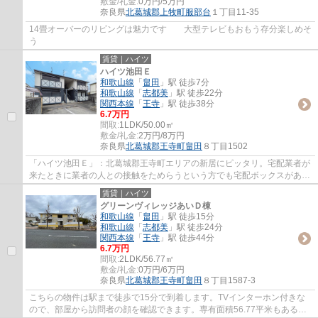
敷金/礼金:
0万円/5万円
奈良県
北葛城郡上牧町
服部台
１丁目11-35
14畳オーバーのリビングは魅力です 大型テレビもおもう存分楽しめそ
う
賃貸｜ハイツ
ハイツ池田Ｅ
和歌山線
「
畠田
」駅 徒歩7分
和歌山線
「
志都美
」駅 徒歩22分
関西本線
「
王寺
」駅 徒歩38分
6.7万円
間取:
1LDK/50.00㎡
敷金/礼金:
2万円/8万円
奈良県
北葛城郡王寺町
畠田
８丁目1502
「ハイツ池田Ｅ」：北葛城郡王寺町エリアの新居にピッタリ。宅配業者が
来たときに業者の人との接触をためらうという方でも宅配ボックスがある
ので、対面で会わずに荷物を受け取ること...
賃貸｜ハイツ
グリーンヴィレッジあいＤ棟
和歌山線
「
畠田
」駅 徒歩15分
和歌山線
「
志都美
」駅 徒歩24分
関西本線
「
王寺
」駅 徒歩44分
6.7万円
間取:
2LDK/56.77㎡
敷金/礼金:
0万円/6万円
奈良県
北葛城郡王寺町
畠田
８丁目1587-3
こちらの物件は駅まで徒歩で15分で到着します。TVインターホン付きな
ので、部屋から訪問者の顔を確認できます。専有面積56.77平米もある