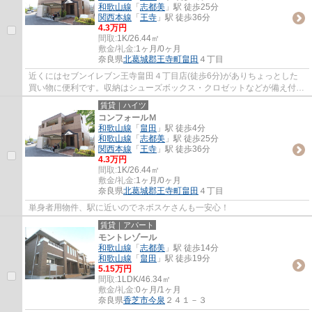
和歌山線
「
志都美
」駅 徒歩25分
関西本線
「
王寺
」駅 徒歩36分
4.3万円
間取:
1K/26.44㎡
敷金/礼金:
1ヶ月/0ヶ月
奈良県
北葛城郡王寺町
畠田
４丁目
近くにはセブンイレブン王寺畠田４丁目店(徒歩6分)がありちょっとした
買い物に便利です。収納はシューズボックス・クロゼットなどが備え付け
られているので、衣類や日用品の収納に重宝...
賃貸｜ハイツ
コンフォールＭ
和歌山線
「
畠田
」駅 徒歩4分
和歌山線
「
志都美
」駅 徒歩25分
関西本線
「
王寺
」駅 徒歩36分
4.3万円
間取:
1K/26.44㎡
敷金/礼金:
1ヶ月/0ヶ月
奈良県
北葛城郡王寺町
畠田
４丁目
単身者用物件、駅に近いのでネボスケさんも一安心！
賃貸｜アパート
モントレゾール
和歌山線
「
志都美
」駅 徒歩14分
和歌山線
「
畠田
」駅 徒歩19分
5.15万円
間取:
1LDK/46.34㎡
敷金/礼金:
0ヶ月/1ヶ月
奈良県
香芝市
今泉
２４１－３