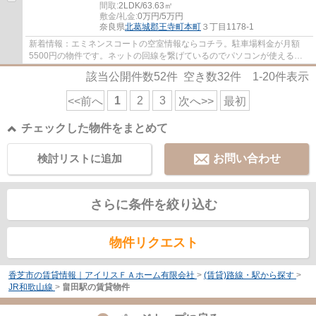
間取:
2LDK/63.63㎡
敷金/礼金:
0万円/5万円
奈良県
北葛城郡王寺町
本町
３丁目1178-1
新着情報：エミネンスコートの空室情報ならコチラ。駐車場料金が月額
5500円の物件です。ネットの回線を繋げているのでパソコンが使える生
活。利便性の高い暮らしをするなら北葛城郡王...
該当公開件数
52
件 空き数
32
件
1-20
件表示
1
2
3
<<前へ
次へ>>
最初
チェックした物件をまとめて
検討リストに追加
お問い合わせ
さらに条件を絞り込む
物件リクエスト
香芝市の賃貸情報｜アイリスＦＡホーム有限会社
>
(賃貸)路線・駅から探す
>
JR和歌山線
>
畠田駅の賃貸物件