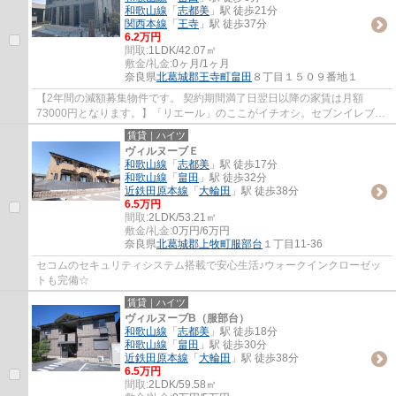
和歌山線
「
志都美
」駅 徒歩21分
関西本線
「
王寺
」駅 徒歩37分
6.2万円
間取:
1LDK/42.07㎡
敷金/礼金:
0ヶ月/1ヶ月
奈良県
北葛城郡王寺町
畠田
８丁目１５０９番地１
【2年間の減額募集物件です。 契約期間満了日翌日以降の家賃は月額
73000円となります。】「リエール」のここがイチオシ。セブンイレブン
王寺畠田４丁目店まで徒歩6分と近場にコンビニ...
賃貸｜ハイツ
ヴィルヌーブＥ
和歌山線
「
志都美
」駅 徒歩17分
和歌山線
「
畠田
」駅 徒歩32分
近鉄田原本線
「
大輪田
」駅 徒歩38分
6.5万円
間取:
2LDK/53.21㎡
敷金/礼金:
0万円/6万円
奈良県
北葛城郡上牧町
服部台
１丁目11-36
セコムのセキュリティシステム搭載で安心生活♪ウォークインクローゼッ
トも完備☆
賃貸｜ハイツ
ヴィルヌーブB（服部台）
和歌山線
「
志都美
」駅 徒歩18分
和歌山線
「
畠田
」駅 徒歩30分
近鉄田原本線
「
大輪田
」駅 徒歩38分
6.5万円
間取:
2LDK/59.58㎡