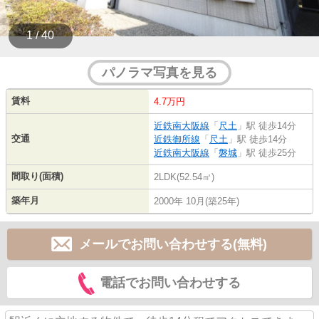
1 / 40
パノラマ写真を見る
賃料
4.7万円
近鉄南大阪線
「
尺土
」駅 徒歩14分
交通
近鉄御所線
「
尺土
」駅 徒歩14分
近鉄南大阪線
「
磐城
」駅 徒歩25分
間取り(面積)
2LDK(52.54㎡)
築年月
2000年 10月(築25年)
メールでお問い合わせする(無料)
電話でお問い合わせする