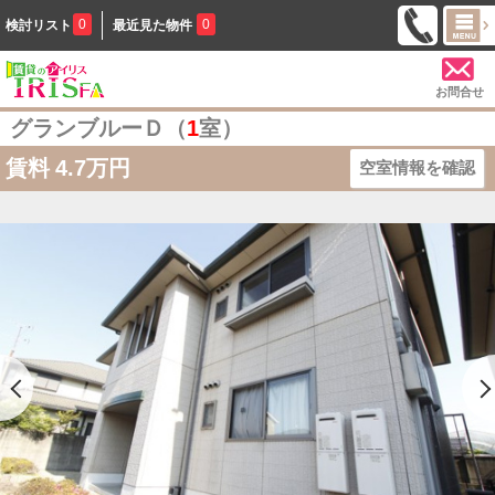
0
0
検討リスト
最近見た物件
お問合せ
グランブルーＤ（
1
室）
賃料
4.7万円
空室情報を確認