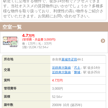
駅近くに立地する物件で、徒歩14分程でアクセスできま
す。当社オススメの賃貸物件はいかがでしょうか？多種多
様な物件を取り扱っており、利便性の高い物件をご紹介さ
せていただきます。お気軽にお問い合わせ下さい。
空室一覧
4.7
万
円
(管理費・共益費 3,000円)
敷：1万円｜礼：3万円
1階 / 2LDK / 52.54㎡
所在地
奈良県
葛城市
疋田
44-1
近鉄南大阪線
「
尺土
」駅 徒歩14分
交通
近鉄南大阪線
「
磐城
」駅 徒歩25分
賃料
4.7万円
管理費等
3,000円
面積
52.54㎡
築年数
2000年 10月 (築25年)