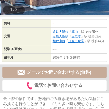
1 / 3
賃料
-
近鉄大阪線
「
築山
」駅 徒歩25分
交通
近鉄大阪線
「
五位堂
」駅 徒歩32分
和歌山線
「
ＪＲ五位堂
」駅 徒歩44分
間取り(面積)
-(-)
築年月
2007年 3月(築19年)
メールでお問い合わせする(無料)
電話でお問い合わせする
最上階の物件です。敷地内ごみ置き場があるため気軽にご
み捨てを行うことができ、ゴミの多い時も安心です。こち
らの物件はアパートです。お客様の多種多様なニーズに応