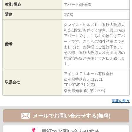
種別/構造
アパート/鉄骨造
階建
2階建
グレイス・ヒルズⅡ：近鉄大阪線大
和高田駅にも近くて便利。最上階の
アパートです。こちらの物件はアパ
ートです。こちらの物件詳細につき
備考
ましては、お気軽にご連絡下さい。
その際、近鉄大阪線大和高田周辺の
地域情報なども併せてお伝え致しま
す。
アイリスＦＡホーム有限会社
奈良県香芝市瓦口2331
取扱会社
TEL:0745-71-2170
奈良県知事 (5) 第3590号
情報の見方
メールでお問い合わせする(無料)
電話でお問い合わせする