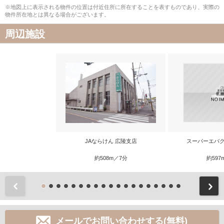
※地図上に表示される物件の位置は付近住所に所在することを表すものであり、実際の
物件所在地とは異なる場合がございます。
周辺施設
JAならけん 広陵支店
スーパーエバグ
約508m／7分
約597
前
メールでお問い合わせする(無料)