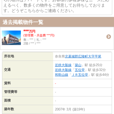
えるべく、数多くの物件をご用意してお待ちしておりま
す。どうぞこちらからご連絡ください。
過去掲載物件一覧
***
万円
(管理費・共益費 ***円)
敷：***｜礼：***
2階 / *** / ***
所在地
奈良県
北葛城郡広陵町
大字平尾
近鉄大阪線
「
築山
」駅 徒歩25分
交通
近鉄大阪線
「
五位堂
」駅 徒歩32分
和歌山線
「
ＪＲ五位堂
」駅 徒歩44分
賃料
-
管理費等
-
面積
-
築年数
2007年 3月 (築19年)