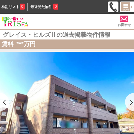
0
0
検討リスト
最近見た物件
お問合せ
グレイス・ヒルズⅡの過去掲載物件情報
賃料
***
万円