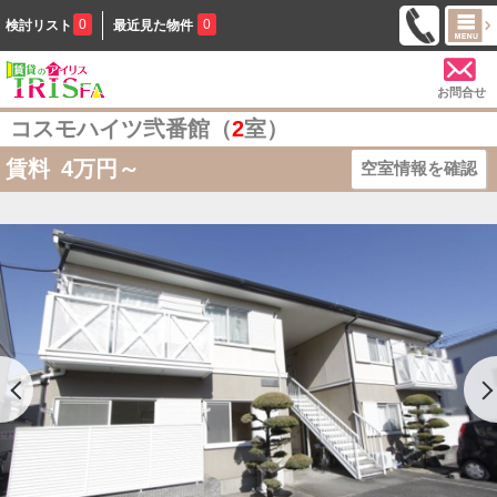
0
0
検討リスト
最近見た物件
お問合せ
コスモハイツ弐番館（
2
室）
賃料
4
万円～
空室情報を確認