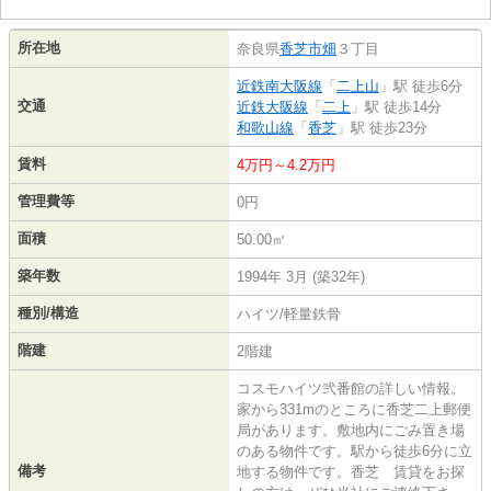
所在地
奈良県
香芝市
畑
３丁目
近鉄南大阪線
「
二上山
」駅 徒歩6分
交通
近鉄大阪線
「
二上
」駅 徒歩14分
和歌山線
「
香芝
」駅 徒歩23分
賃料
4万円～4.2万円
管理費等
0円
面積
50.00㎡
築年数
1994年 3月 (築32年)
種別/構造
ハイツ/軽量鉄骨
階建
2階建
コスモハイツ弐番館の詳しい情報。
家から331mのところに香芝二上郵便
局があります。敷地内にごみ置き場
のある物件です。駅から徒歩6分に立
備考
地する物件です。香芝 賃貸をお探