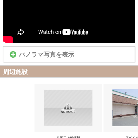
パノラマ写真を表示
周辺施設
香芝二上郵便局
アベイ