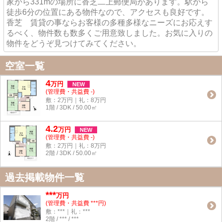
家から331mの場所に香芝二上郵便局があります。駅から
徒歩6分の位置にある物件なので、アクセスも良好です。
香芝 賃貸の事ならお客様の多種多様なニーズにお応えす
るべく、物件数も数多くご用意致しました。お気に入りの
物件をどうぞ見つけてみてください。
空室一覧
4
万
円
NEW
(管理費・共益費 -)
敷：2万円｜礼：8万円
1階 / 3DK / 50.00㎡
4.2
万
円
NEW
(管理費・共益費 -)
敷：2万円｜礼：8万円
2階 / 3DK / 50.00㎡
過去掲載物件一覧
***
万円
(管理費・共益費 ***円)
敷：***｜礼：***
2階 / *** / ***