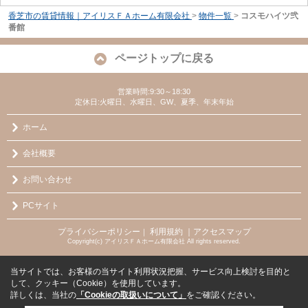
香芝市の賃貸情報｜アイリスＦＡホーム有限会社
>
物件一覧
>
コスモハイツ弐
番館
ページトップに戻る
営業時間:9:30～18:30
定休日:火曜日、水曜日、GW、夏季、年末年始
ホーム
会社概要
お問い合わせ
PCサイト
プライバシーポリシー
利用規約
｜アクセスマップ
｜
Copyright(c) アイリスＦＡホーム有限会社 All rights reserved.
当サイトでは、お客様の当サイト利用状況把握、サービス向上検討を目的と
して、クッキー（Cookie）を使用しています。
詳しくは、当社の
「Cookieの取扱いについて」
をご確認ください。