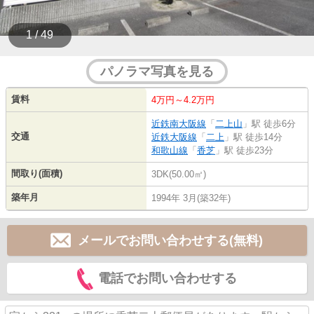
1 / 49
パノラマ写真を見る
賃料
4万円～4.2万円
近鉄南大阪線
「
二上山
」駅 徒歩6分
交通
近鉄大阪線
「
二上
」駅 徒歩14分
和歌山線
「
香芝
」駅 徒歩23分
間取り(面積)
3DK(50.00㎡)
築年月
1994年 3月(築32年)
メールでお問い合わせする(無料)
電話でお問い合わせする