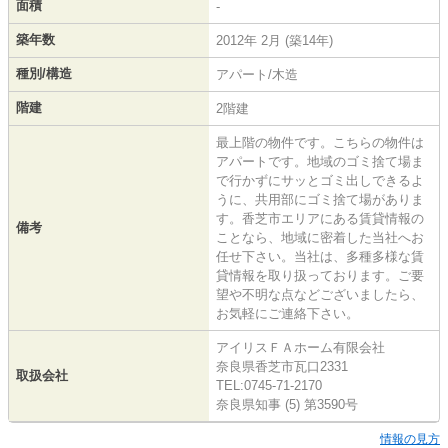
面積
-
築年数
2012年 2月 (築14年)
種別/構造
アパート/木造
階建
2階建
最上階の物件です。こちらの物件は
アパートです。地域のゴミ捨て場ま
で行かずにサッとゴミ出しできるよ
うに、共用部にゴミ捨て場がありま
す。香芝市エリアにある賃貸情報の
備考
ことなら、地域に密着した当社へお
任せ下さい。当社は、多種多様な賃
貸情報を取り扱っております。ご要
望や不明な点などございましたら、
お気軽にご連絡下さい。
アイリスＦＡホーム有限会社
奈良県香芝市瓦口2331
取扱会社
TEL:0745-71-2170
奈良県知事 (5) 第3590号
情報の見方