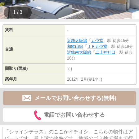
1 / 3
賃料
-
近鉄大阪線
「
五位堂
」駅 徒歩16分
和歌山線
「
ＪＲ五位堂
」駅 徒歩19分
交通
近鉄南大阪線
「
二上神社口
」駅 徒歩
18分
間取り(面積)
-(-)
築年月
2012年 2月(築14年)
メールでお問い合わせする(無料)
電話でお問い合わせする
「シャインテラス」のここがイチオシ。こちらの物件はア
パートです。最上階の物件です。地域のゴミ捨て場まで行