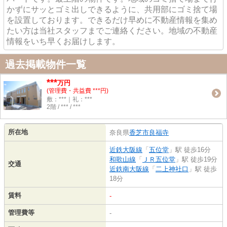
かずにサッとゴミ出しできるように、共用部にゴミ捨て場
を設置しております。できるだけ早めに不動産情報を集め
たい方は当社スタッフまでご連絡ください。地域の不動産
情報をいち早くお届けします。
過去掲載物件一覧
***
万円
(管理費・共益費 ***円)
敷：***｜礼：***
2階 / *** / ***
所在地
奈良県
香芝市
良福寺
近鉄大阪線
「
五位堂
」駅 徒歩16分
和歌山線
「
ＪＲ五位堂
」駅 徒歩19分
交通
近鉄南大阪線
「
二上神社口
」駅 徒歩
18分
賃料
-
管理費等
-