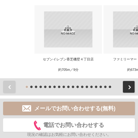
セブンイレブン香芝磯壁４丁目店
ファミリーマー
約705m／9分
約673
前
メールでお問い合わせする(無料)
電話でお問い合わせする
現況の確認はお気軽にお問い合わせください。