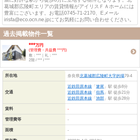
葛城郡広陵町エリアの賃貸情報がアイリスＦＡホームには
豊富にございます。お電話0745-71-2170、Eメール
irisfa@eco.ocn.ne.jpにてお気軽にお問い合わせください。
過去掲載物件一覧
***
万円
(管理費・共益費 ***円)
敷：***｜礼：***
2階 / *** / ***
所在地
奈良県
北葛城郡広陵町
大字的場
79-4
近鉄田原本線
「
箸尾
」駅 徒歩8分
交通
近鉄田原本線
「
但馬
」駅 徒歩21分
近鉄田原本線
「
池部
」駅 徒歩28分
賃料
-
管理費等
-
面積
-