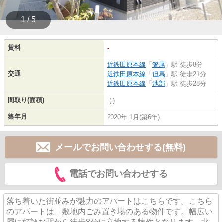
1 / 5
賃料
-
近鉄田原本線
「
箸尾
」駅 徒歩8分
交通
近鉄田原本線
「
但馬
」駅 徒歩21分
近鉄田原本線
「
池部
」駅 徒歩28分
間取り(面積)
-(-)
築年月
2020年 1月(築6年)
メールでお問い合わせする(無料)
電話でお問い合わせする
落ち着いた街並みが魅力のアパートはこちらです。こちら
のアパートは、敷地内ごみ置き場のある物件です。幅広い
層に好評な駅から徒歩8分に立地する物件となります。北