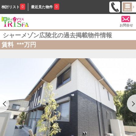
0
0
検討リスト
最近見た物件
お問合せ
シャーメゾン広陵北の過去掲載物件情報
賃料
***
万円