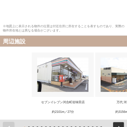
※地図上に表示される物件の位置は付近住所に所在することを表すものであり、実際の
物件所在地とは異なる場合がございます。
周辺施設
セブンイレブン河合町佐味田店
万代 
約2101m／27分
約3156