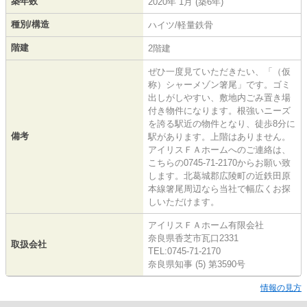
築年数
2020年 1月 (築6年)
種別/構造
ハイツ/軽量鉄骨
階建
2階建
ぜひ一度見ていただきたい、「（仮
称）シャーメゾン箸尾」です。ゴミ
出しがしやすい、敷地内ごみ置き場
付き物件になります。根強いニーズ
を誇る駅近の物件となり、徒歩8分に
備考
駅があります。上階はありません。
アイリスＦＡホームへのご連絡は、
こちらの0745-71-2170からお願い致
します。北葛城郡広陵町の近鉄田原
本線箸尾周辺なら当社で幅広くお探
しいただけます。
アイリスＦＡホーム有限会社
奈良県香芝市瓦口2331
取扱会社
TEL:0745-71-2170
奈良県知事 (5) 第3590号
情報の見方