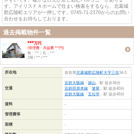
す。アイリスＦＡホームで住まい検索をするなら、北葛城
郡広陵町エリアが一押しです。0745-71-2170からのお問い
合わせをお待ちしております。
過去掲載物件一覧
***
万円
(管理費・共益費 ***円)
敷：***｜礼：***
2階 / *** / ***
所在地
奈良県
北葛城郡広陵町
大字三吉
34-3
近鉄大阪線
「
築山
」駅 徒歩36分
交通
近鉄田原本線
「
箸尾
」駅 徒歩40分
近鉄大阪線
「
五位堂
」駅 徒歩45分
賃料
-
管理費等
-
面積
-