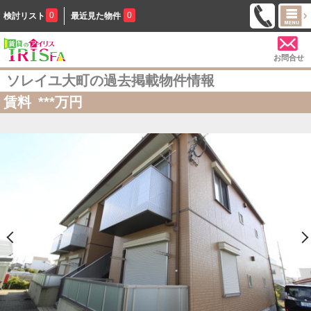
0
0
検討リスト
最近見た物件
お問合せ
ソレイユ大町の過去掲載物件情報
賃料
***
万円