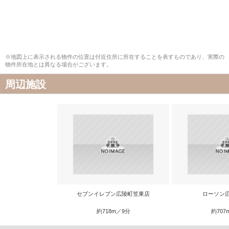
※地図上に表示される物件の位置は付近住所に所在することを表すものであり、実際の
物件所在地とは異なる場合がございます。
周辺施設
セブンイレブン広陵町笠東店
ローソン
約718m／9分
約707