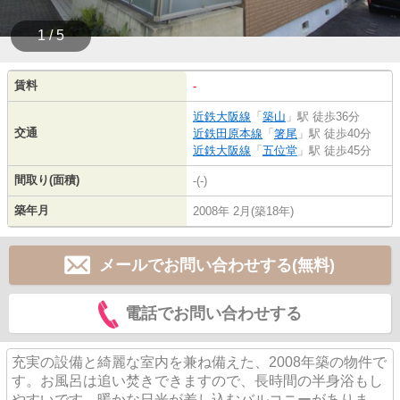
1 / 5
賃料
-
近鉄大阪線
「
築山
」駅 徒歩36分
交通
近鉄田原本線
「
箸尾
」駅 徒歩40分
近鉄大阪線
「
五位堂
」駅 徒歩45分
間取り(面積)
-(-)
築年月
2008年 2月(築18年)
メールでお問い合わせする(無料)
電話でお問い合わせする
充実の設備と綺麗な室内を兼ね備えた、2008年築の物件で
す。お風呂は追い焚きできますので、長時間の半身浴もし
やすいです。暖かな日光が差し込むバルコニーがありま