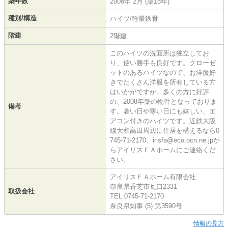
築年数
2008年 2月 (築18年)
種別/構造
ハイツ/軽量鉄骨
階建
2階建
このハイツの洗面所は独立してお
り、使い勝手も良好です。クローゼ
ットのあるハイツなので、お洋服好
きでたくさん洋服を所有している方
はいかがですか。多くの方に好評
の、2008年築の物件となっておりま
備考
す。暑い日や寒い日にも嬉しい、エ
アコン付きのハイツです。近鉄大阪
線大和高田周辺に住居を構えるなら0
745-71-2170、irisfa@eco.ocn.ne.jpか
らアイリスＦＡホームにご連絡くだ
さい。
アイリスＦＡホーム有限会社
奈良県香芝市瓦口2331
取扱会社
TEL:0745-71-2170
奈良県知事 (5) 第3590号
情報の見方