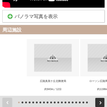
パノラマ写真を表示
周辺施設
広陵真美ケ丘北郵便局
ローソン広陵
約943m／12分
約1198
前