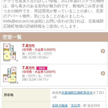
デラッセ真美ヶ丘の詳しい情報。2011年築のコチラの物件
は、落ち着きのある室内が魅力的です。敷地内ごみ置き場
つきの物件です。周辺環境が整っていることの多い、充実
のアパート物件。気になることがありましたら、
irisfa@eco.ocn.ne.jp宛にお問い合わせ頂ければ、北葛城郡
広陵町地域の詳細情報をご提供いたします。
空室一覧
7.8
万
円
(管理費・共益費 5,000円)
敷：0万円｜礼：0万円
2階 / 2LDK / 55.06㎡
7.8
万
円
NEW
(管理費・共益費 5,000円)
敷：0万円｜礼：7万円
2階 / 2LDK / 56.77㎡
奈良県
北葛城郡広陵町
馬見北
８丁目1
所在地
-19
近鉄大阪線
「
五位堂
」駅 徒歩33分