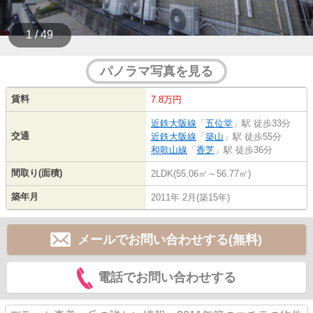
1 / 49
パノラマ写真を見る
賃料
7.8万円
近鉄大阪線
「
五位堂
」駅 徒歩33分
交通
近鉄大阪線
「
築山
」駅 徒歩55分
和歌山線
「
香芝
」駅 徒歩36分
間取り(面積)
2LDK(55.06㎡～56.77㎡)
築年月
2011年 2月(築15年)
メールでお問い合わせする(無料)
電話でお問い合わせする