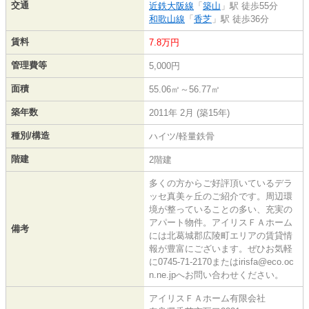
交通
近鉄大阪線
「
築山
」駅 徒歩55分
和歌山線
「
香芝
」駅 徒歩36分
賃料
7.8万円
管理費等
5,000円
面積
55.06㎡～56.77㎡
築年数
2011年 2月 (築15年)
種別/構造
ハイツ/軽量鉄骨
階建
2階建
多くの方からご好評頂いているデラ
ッセ真美ヶ丘のご紹介です。周辺環
境が整っていることの多い、充実の
アパート物件。アイリスＦＡホーム
備考
には北葛城郡広陵町エリアの賃貸情
報が豊富にございます。ぜひお気軽
に0745-71-2170またはirisfa@eco.oc
n.ne.jpへお問い合わせください。
アイリスＦＡホーム有限会社