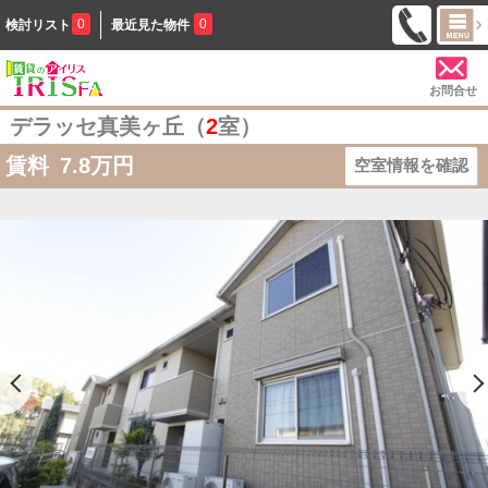
0
0
検討リスト
最近見た物件
お問合せ
デラッセ真美ヶ丘（
2
室）
賃料
7.8
万円
空室情報を確認