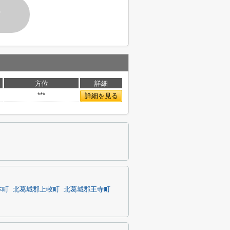
す
方位
詳細
***
詳細を見る
本町
北葛城郡上牧町
北葛城郡王寺町