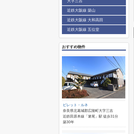
大字三吉
近鉄大阪線 築山
近鉄大阪線 大和高田
近鉄大阪線 五位堂
おすすめ物件
ビレット・ルネ
奈良県北葛城郡広陵町大字三吉
近鉄田原本線「箸尾」駅 徒歩31分
築30年