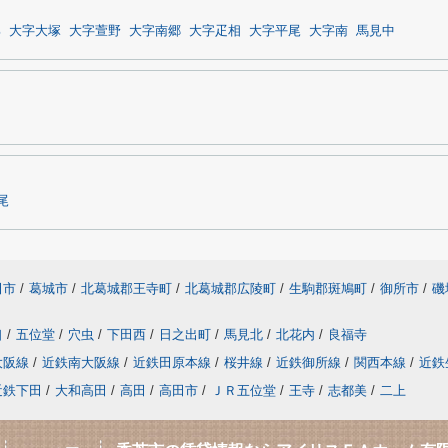
部
大字大塚
大字萱野
大字南郷
大字疋相
大字平尾
大字南
馬見中
尾
田市
/
葛城市
/
北葛城郡王寺町
/
北葛城郡広陵町
/
生駒郡斑鳩町
/
御所市
/
磯
口
/
五位堂
/
穴虫
/
下田西
/
日之出町
/
馬見北
/
北花内
/
良福寺
大阪線
/
近鉄南大阪線
/
近鉄田原本線
/
桜井線
/
近鉄御所線
/
関西本線
/
近鉄
近鉄下田
/
大和高田
/
高田
/
高田市
/
ＪＲ五位堂
/
王寺
/
志都美
/
二上