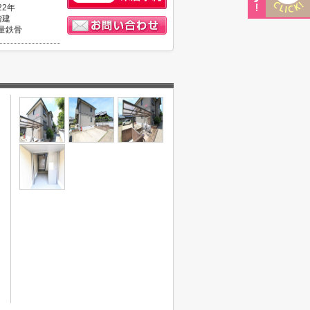
22年
階建
量鉄骨