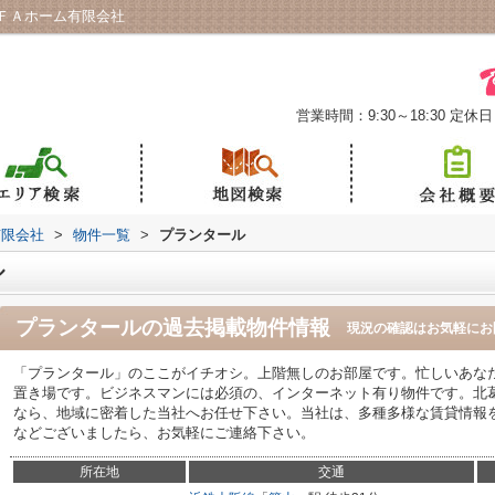
ＦＡホーム有限会社
営業時間：9:30～18:30
定休日
有限会社
>
物件一覧
>
プランタール
ル
プランタール
の過去掲載物件情報
現況の確認はお気軽にお
「プランタール」のここがイチオシ。上階無しのお部屋です。忙しいあな
置き場です。ビジネスマンには必須の、インターネット有り物件です。北
なら、地域に密着した当社へお任せ下さい。当社は、多種多様な賃貸情報
などございましたら、お気軽にご連絡下さい。
所在地
交通