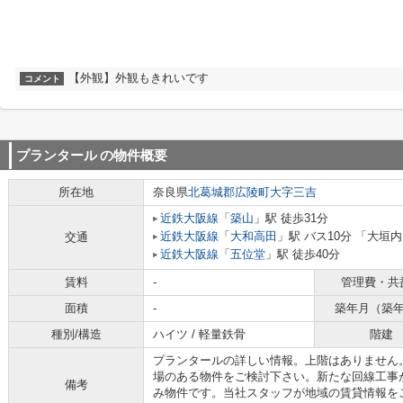
【外観】外観もきれいです
コメント
プランタール
の物件概要
所在地
奈良県
北葛城郡広陵町
大字三吉
近鉄大阪線
「
築山
」駅 徒歩31分
近鉄大阪線
「
大和高田
」駅 バス10分 「大垣内
交通
近鉄大阪線
「
五位堂
」駅 徒歩40分
賃料
-
管理費・共
面積
-
築年月（築
種別/構造
ハイツ / 軽量鉄骨
階建
プランタールの詳しい情報。上階はありません
場のある物件をご検討下さい。新たな回線工事
備考
み物件です。当社スタッフが地域の賃貸情報を