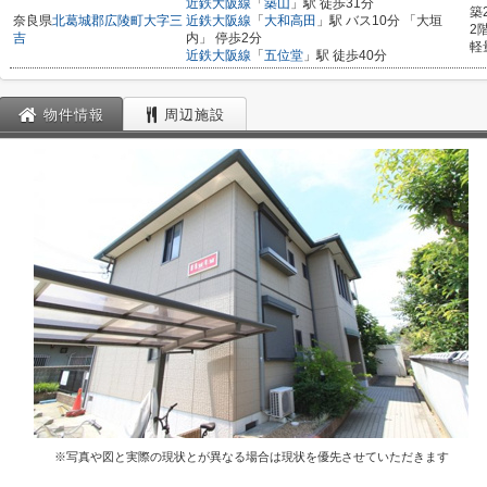
近鉄大阪線
「
築山
」駅 徒歩31分
築
奈良県
北葛城郡広陵町
大字三
近鉄大阪線
「
大和高田
」駅 バス10分 「大垣
2
吉
内」 停歩2分
軽
近鉄大阪線
「
五位堂
」駅 徒歩40分
物件情報
周辺施設
※写真や図と実際の現状とが異なる場合は現状を優先させていただきます