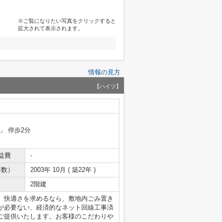
※ご覧になりたい写真をクリックすると
拡大されて表示されます。
情報の見方
【ハイツ】
」 停歩2分
益費
-
年数）
2003年 10月 ( 築22年 )
2階建
。快適さを求めるなら、敷地内ごみ置き
が必要ない、経済的なネット回線工事済
ご提供いたします。お客様のこだわりや