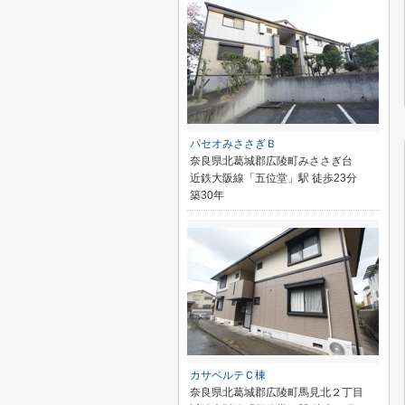
パセオみささぎＢ
奈良県北葛城郡広陵町みささぎ台
近鉄大阪線「五位堂」駅 徒歩23分
築30年
カサベルテＣ棟
奈良県北葛城郡広陵町馬見北２丁目