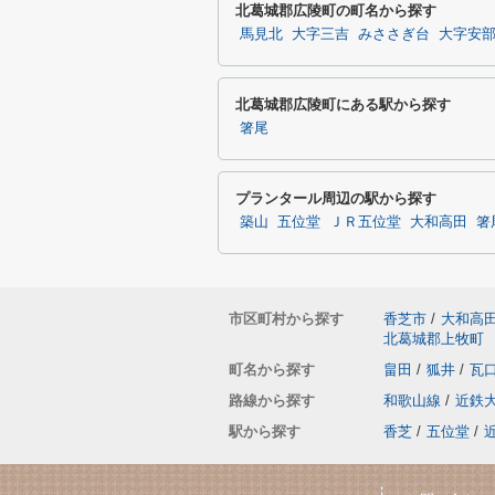
北葛城郡広陵町の町名から探す
馬見北
大字三吉
みささぎ台
大字安
北葛城郡広陵町にある駅から探す
箸尾
プランタール周辺の駅から探す
築山
五位堂
ＪＲ五位堂
大和高田
箸
市区町村から探す
香芝市
/
大和高
北葛城郡上牧町
町名から探す
畠田
/
狐井
/
瓦
路線から探す
和歌山線
/
近鉄
駅から探す
香芝
/
五位堂
/