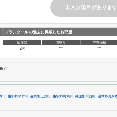
未入力項目がありま
プランタール
の過去に掲載したお部屋
所在階
間取り
専有面積
2階
***
***
探す
城市
生駒郡平群町
生駒郡三郷町
生駒郡斑鳩町
磯城郡川西町
磯城郡田原