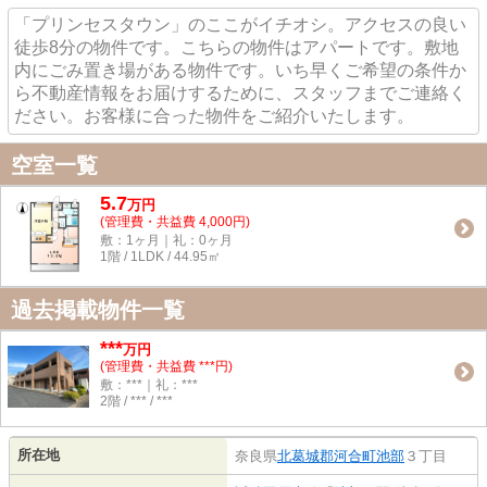
「プリンセスタウン」のここがイチオシ。アクセスの良い
徒歩8分の物件です。こちらの物件はアパートです。敷地
内にごみ置き場がある物件です。いち早くご希望の条件か
ら不動産情報をお届けするために、スタッフまでご連絡く
ださい。お客様に合った物件をご紹介いたします。
空室一覧
5.7
万
円
(管理費・共益費 4,000円)
敷：1ヶ月｜礼：0ヶ月
1階 / 1LDK / 44.95㎡
過去掲載物件一覧
***
万円
(管理費・共益費 ***円)
敷：***｜礼：***
2階 / *** / ***
所在地
奈良県
北葛城郡河合町
池部
３丁目