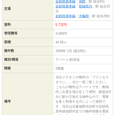
近鉄田原本線
「
池部
」駅 徒歩8分
近鉄田原本線
「
佐味田川
」駅 徒歩15
交通
分
近鉄田原本線
「
大輪田
」駅 徒歩29分
賃料
5.7万円
管理費等
4,000円
面積
44.95㎡
築年数
2008年 2月 (築18年)
種別/構造
アパート/鉄骨造
階建
2階建
当社イチオシの物件の「プリンセス
タウン」。ぜひ一度ご覧ください。
こちらの物件はアパートです。敷地
内ごみ置き場が近くて便利。駅徒歩8
分に駅が立地する物件なので、電車
備考
を多く利用する方にとって便利で
す。当社は北葛城郡河合町や近鉄田
原本線池部付近での物件情報を豊富