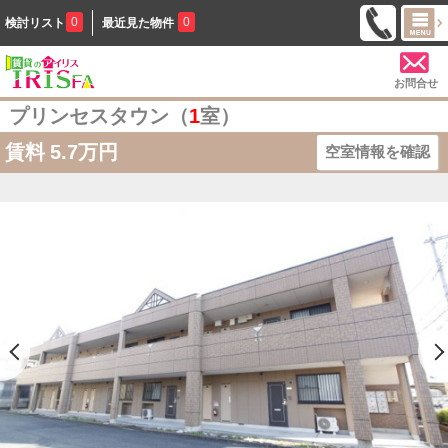
0
0
検討リスト
最近見た物件
お問合せ
プリンセスタウン（
1
室）
賃料
5.7万円
空室情報を確認