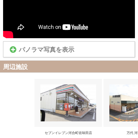
パノラマ写真を表示
周辺施設
セブンイレブン河合町佐味田店
万代 