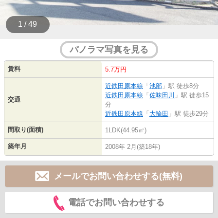
1 / 49
パノラマ写真を見る
賃料
5.7万円
近鉄田原本線
「
池部
」駅 徒歩8分
近鉄田原本線
「
佐味田川
」駅 徒歩15
交通
分
近鉄田原本線
「
大輪田
」駅 徒歩29分
間取り(面積)
1LDK(44.95㎡)
築年月
2008年 2月(築18年)
メールでお問い合わせする(無料)
電話でお問い合わせする