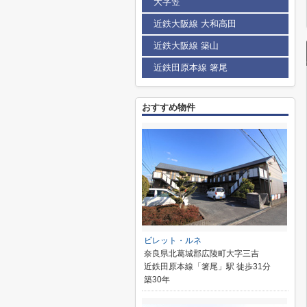
大字笠
近鉄大阪線 大和高田
近鉄大阪線 築山
近鉄田原本線 箸尾
おすすめ物件
ビレット・ルネ
奈良県北葛城郡広陵町大字三吉
近鉄田原本線「箸尾」駅 徒歩31分
築30年