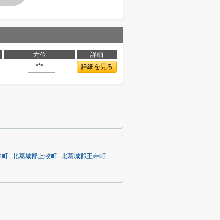
方位
詳細
***
詳細を見る
本町
北葛城郡上牧町
北葛城郡王寺町