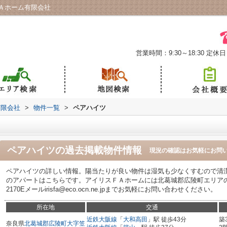
Ａホーム有限会社
営業時間：9:30～18:30
定休日
有限会社
>
物件一覧
>
ペアハイツ
ペアハイツ
の過去掲載物件情報
現況の確認はお気軽にお問
ペアハイツの詳しい情報。陽当たりが良い物件は湿気も少なくすむので清
のアパートはこちらです。アイリスＦＡホームには北葛城郡広陵町エリアの賃貸
2170Eメールirisfa@eco.ocn.ne.jpまでお気軽にお問い合わせください。
所在地
交通
近鉄大阪線
「
大和高田
」駅 徒歩43分
築
奈良県
北葛城郡広陵町
大字笠