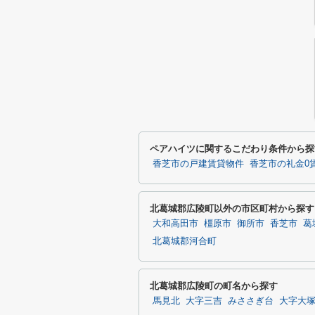
ペアハイツに関するこだわり条件から探
香芝市の戸建賃貸物件
香芝市の礼金0
北葛城郡広陵町以外の市区町村から探す
大和高田市
橿原市
御所市
香芝市
葛
北葛城郡河合町
北葛城郡広陵町の町名から探す
馬見北
大字三吉
みささぎ台
大字大