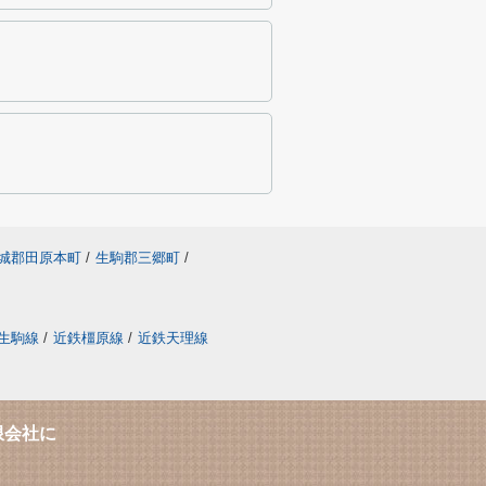
城郡田原本町
/
生駒郡三郷町
/
生駒線
/
近鉄橿原線
/
近鉄天理線
限会社に