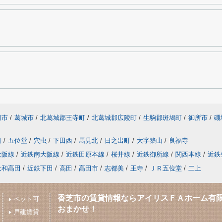
田市
/
葛城市
/
北葛城郡王寺町
/
北葛城郡広陵町
/
生駒郡斑鳩町
/
御所市
/
磯
口
/
五位堂
/
穴虫
/
下田西
/
馬見北
/
日之出町
/
大字築山
/
良福寺
大阪線
/
近鉄南大阪線
/
近鉄田原本線
/
桜井線
/
近鉄御所線
/
関西本線
/
近鉄
大和高田
/
近鉄下田
/
高田
/
高田市
/
志都美
/
王寺
/
ＪＲ五位堂
/
二上
香芝市の賃貸情報ならアイリスＦＡホーム有
ペット可
おまかせ！
戸建賃貸