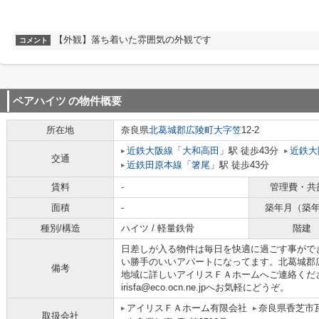
【外観】落ち着いた雰囲気の外観です
コメント
ペアハイツ
の物件概要
所在地
奈良県
北葛城郡広陵町
大字笠
12-2
近鉄大阪線
「
大和高田
」駅 徒歩43分
近鉄大
交通
近鉄田原本線
「
箸尾
」駅 徒歩43分
賃料
-
管理費・共
面積
-
築年月（築
種別/構造
ハイツ / 軽量鉄骨
階建
日差しが入る物件は毎日を快適に過ごす事がで
い勝手のいいアパートになってます。北葛城郡
備考
地域に詳しいアイリスＦＡホームへご連絡ください。0
irisfa@eco.ocn.ne.jpへお気軽にどうぞ。
アイリスＦＡホーム有限会社
奈良県香芝市瓦
取扱会社