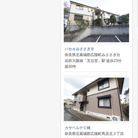
パセオみささぎＢ
奈良県北葛城郡広陵町みささぎ台
近鉄大阪線「五位堂」駅 徒歩23分
築30年
カサベルテＣ棟
奈良県北葛城郡広陵町馬見北２丁目