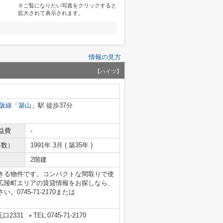
※ご覧になりたい写真をクリックすると
拡大されて表示されます。
情報の見方
【ハイツ】
阪線
「
築山
」駅 徒歩37分
益費
-
年数）
1991年 3月 ( 築35年 )
2階建
きる物件です。コンパクトな間取りで使
広陵町エリアの賃貸情報をお探しなら、
745-71-2170または
口2331
TEL:0745-71-2170