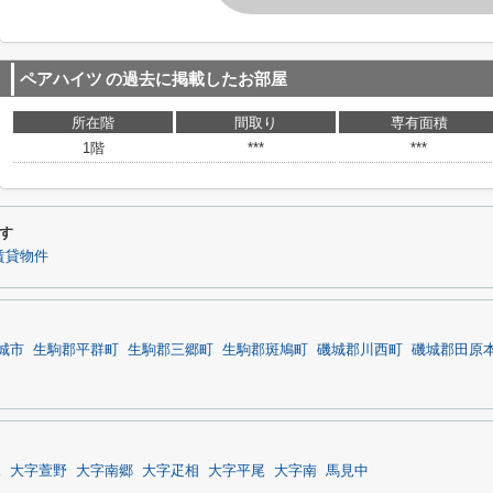
ペアハイツ
の過去に掲載したお部屋
所在階
間取り
専有面積
1階
***
***
す
賃貸物件
城市
生駒郡平群町
生駒郡三郷町
生駒郡斑鳩町
磯城郡川西町
磯城郡田原
塚
大字萱野
大字南郷
大字疋相
大字平尾
大字南
馬見中