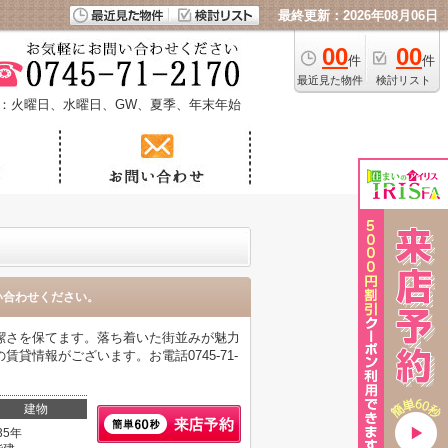
最終更新：2026年08月06日
00
00
件
件
最近見た物件
検討リスト
：火曜日、水曜日、GW、夏季、年末年始
い合わせください。
潔さを保てます。落ち着いた街並みが魅力
情報がございます。お電話0745-71-
建物
35年