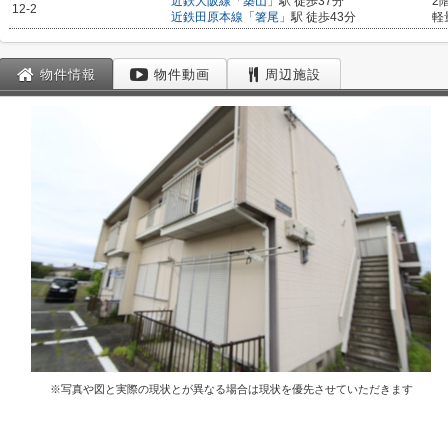
近鉄大阪線
「
築山
」駅 徒歩37分
2
12-2
近鉄田原本線
「
箸尾
」駅 徒歩43分
軽
物件情報
物件動画
周辺施設
※写真や図と実際の現状とが異なる場合は現状を優先させていただきます