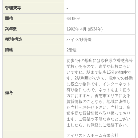
管理費等
-
面積
64.96㎡
築年数
1992年 4月 (築34年)
種別/構造
ハイツ/鉄骨造
階建
2階建
徒歩4分の場所には奈良県立香芝高等
学校があるので、進学や転校にもい
いですね。駅まで徒歩15分の物件で
す。2駅利用ができて、電車での移動
に役立つ物件です。インターネット
有り物件なので、ネットをよく使う
備考
方におすすめ。香芝市エリアにある
賃貸情報のことなら、地域に密着し
た当社へお任せ下さい。当社は、多
種多様な賃貸情報を取り扱っており
ます。ご要望や不明な点などござい
ましたら、お気軽にご連絡下さい。
アイリスＦＡホーム有限会社