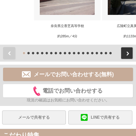
奈良県立香芝高等学校
広陵町立真
約285m／4分
約1133
前
メールでお問い合わせする(無料)
電話でお問い合わせする
現況の確認はお気軽にお問い合わせください。
メールで共有する
LINEで共有する
こだわり特集