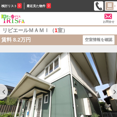
0
0
検討リスト
最近見た物件
お問合せ
リビエールＭＡＭＩ（
1
室）
賃料
8.2万円
空室情報を確認