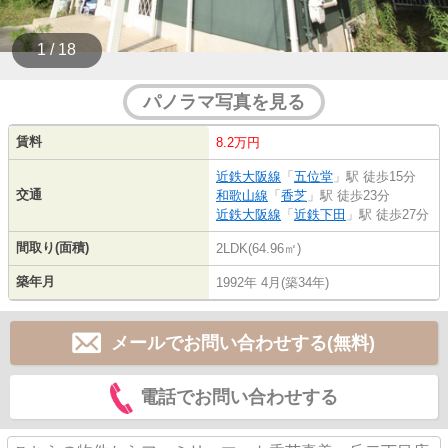
1 / 18
パノラマ写真を見る
賃料
8.2万円
近鉄大阪線
「
五位堂
」駅 徒歩15分
交通
和歌山線
「
香芝
」駅 徒歩23分
近鉄大阪線
「
近鉄下田
」駅 徒歩27分
間取り(面積)
2LDK(64.96㎡)
築年月
1992年 4月(築34年)
メールでお問い合わせする(無料)
電話でお問い合わせする