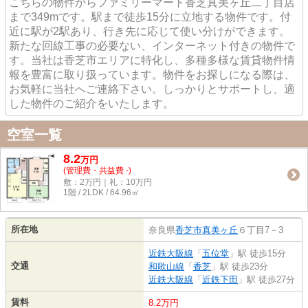
こちらの物件からファミリーマート香芝真美ヶ丘二丁目店
まで349mです。駅まで徒歩15分に立地する物件です。付
近に駅が2駅あり、行き先に応じて使い分けができます。
新たな回線工事の必要ない、インターネット付きの物件で
す。当社は香芝市エリアに特化し、多種多様な賃貸物件情
報を豊富に取り扱っています。物件をお探しになる際は、
お気軽に当社へご連絡下さい。しっかりとサポートし、適
した物件のご紹介をいたします。
空室一覧
8.2
万
円
(管理費・共益費 -)
敷：2万円｜礼：10万円
1階 / 2LDK / 64.96㎡
所在地
奈良県
香芝市
真美ヶ丘
６丁目7－3
近鉄大阪線
「
五位堂
」駅 徒歩15分
交通
和歌山線
「
香芝
」駅 徒歩23分
近鉄大阪線
「
近鉄下田
」駅 徒歩27分
賃料
8.2万円