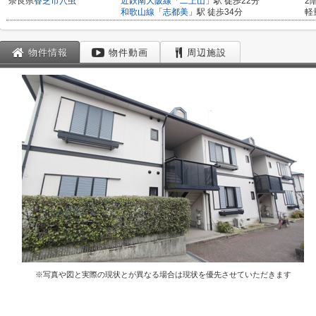
奈良県
香芝市
穴虫
近鉄南大阪線
「
二上山
」駅 徒歩22分
2
和歌山線
「
志都美
」駅 徒歩34分
軽
物件情報
物件動画
周辺施設
※写真や図と実際の現状とが異なる場合は現状を優先させていただきます