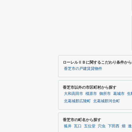
ローレルⅡＢに関するこだわり条件から
香芝市の戸建賃貸物件
香芝市以外の市区町村から探す
大和高田市
橿原市
御所市
葛城市
生
北葛城郡広陵町
北葛城郡河合町
香芝市の町名から探す
狐井
瓦口
五位堂
穴虫
下田西
畑
逢