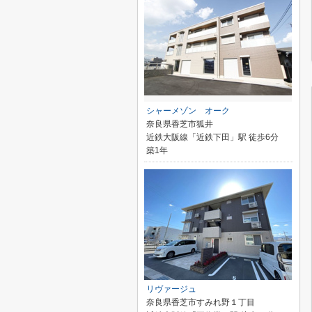
シャーメゾン オーク
奈良県香芝市狐井
近鉄大阪線「近鉄下田」駅 徒歩6分
築1年
リヴァージュ
奈良県香芝市すみれ野１丁目