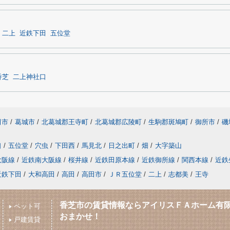
二上
近鉄下田
五位堂
香芝
二上神社口
田市
/
葛城市
/
北葛城郡王寺町
/
北葛城郡広陵町
/
生駒郡斑鳩町
/
御所市
/
磯
口
/
五位堂
/
穴虫
/
下田西
/
馬見北
/
日之出町
/
畑
/
大字築山
大阪線
/
近鉄南大阪線
/
桜井線
/
近鉄田原本線
/
近鉄御所線
/
関西本線
/
近鉄
近鉄下田
/
大和高田
/
高田
/
高田市
/
ＪＲ五位堂
/
二上
/
志都美
/
王寺
香芝市の賃貸情報ならアイリスＦＡホーム有
ペット可
おまかせ！
戸建賃貸