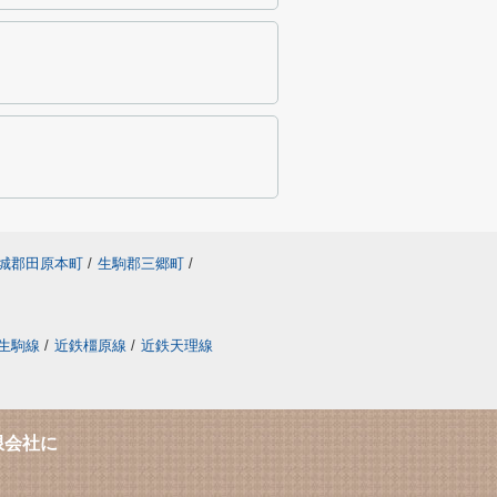
城郡田原本町
/
生駒郡三郷町
/
生駒線
/
近鉄橿原線
/
近鉄天理線
限会社に