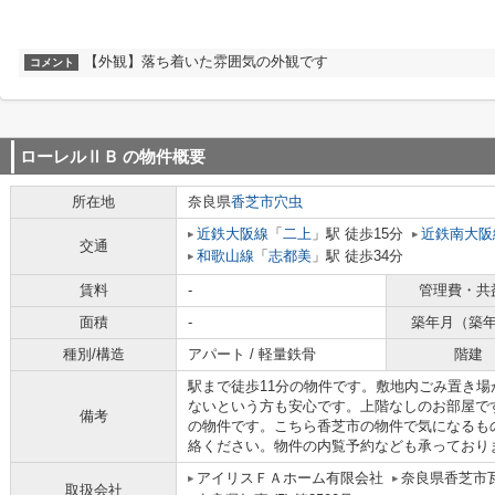
【外観】落ち着いた雰囲気の外観です
コメント
ローレルⅡＢ
の物件概要
所在地
奈良県
香芝市
穴虫
近鉄大阪線
「
二上
」駅 徒歩15分
近鉄南大阪
交通
和歌山線
「
志都美
」駅 徒歩34分
賃料
-
管理費・共
面積
-
築年月（築
種別/構造
アパート / 軽量鉄骨
階建
駅まで徒歩11分の物件です。敷地内ごみ置き
ないという方も安心です。上階なしのお部屋で
備考
の物件です。こちら香芝市の物件で気になるも
絡ください。物件の内覧予約なども承っており
アイリスＦＡホーム有限会社
奈良県香芝市瓦
取扱会社