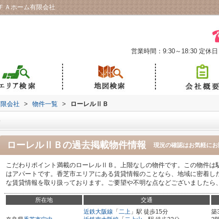
ＦＡホーム有限会社
営業時間：9:30～18:30
定休日
有限会社
>
物件一覧
>
ローレルⅡＢ
Ｂ
ローレルⅡＢ
の過去掲載物件情報
現況の確認はお気軽にお
こだわりポイント満載のローレルⅡＢ。上階なしの物件です。この物件は駅
はアパートです。香芝市エリアにある賃貸情報のことなら、地域に密着し
な賃貸情報を取り扱っております。ご要望や不明な点などございましたら
所在地
交通
近鉄大阪線
「
二上
」駅 徒歩15分
築