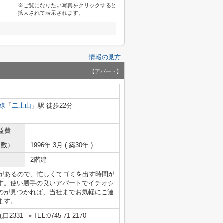
※ご覧になりたい写真をクリックすると
拡大されて表示されます。
情報の見方
【アパート】
線
「
二上山
」駅 徒歩22分
益費
-
年数）
1996年 3月 ( 築30年 )
2階建
場があるので、忙しくてゴミを出す時間が
す。使い勝手の良いアパートでイチオシ
のが見つかれば、当社までお気軽にご連
ます。
口2331
TEL:0745-71-2170