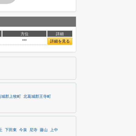
方位
詳細
***
詳細を見る
葛城郡上牧町
北葛城郡王寺町
丘
下田東
今泉
尼寺
藤山
上中