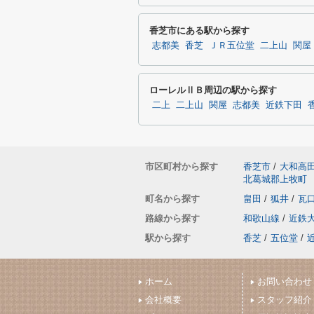
香芝市にある駅から探す
志都美
香芝
ＪＲ五位堂
二上山
関屋
ローレルⅡＢ周辺の駅から探す
二上
二上山
関屋
志都美
近鉄下田
市区町村から探す
香芝市
/
大和高
北葛城郡上牧町
町名から探す
畠田
/
狐井
/
瓦
路線から探す
和歌山線
/
近鉄
駅から探す
香芝
/
五位堂
/
ホーム
お問い合わせ
会社概要
スタッフ紹介