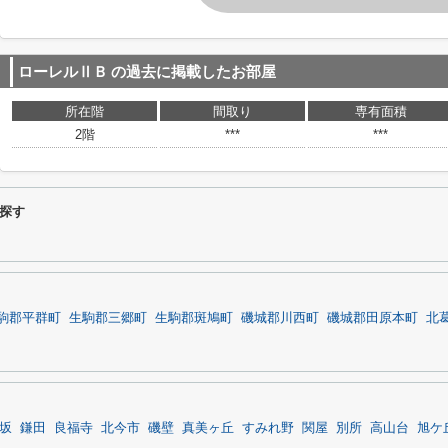
ローレルⅡＢ
の過去に掲載したお部屋
所在階
間取り
専有面積
2階
***
***
探す
駒郡平群町
生駒郡三郷町
生駒郡斑鳩町
磯城郡川西町
磯城郡田原本町
北
坂
鎌田
良福寺
北今市
磯壁
真美ヶ丘
すみれ野
関屋
別所
高山台
旭ケ