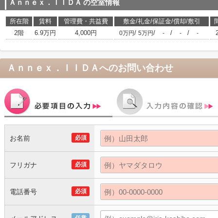
Ａｎｎｅｘ．ＩＩＤＡ
の空室情報
所在階
賃料
管理費・共益費
敷金/礼金/保証金/償却/敷引
2階
6.9万円
4,000円
/
/
/
/
0万円
5万円
-
-
-
Ａｎｎｅｘ．ＩＩＤＡ
へのお問い合わせ
お名前
必須
フリガナ
必須
電話番号
必須