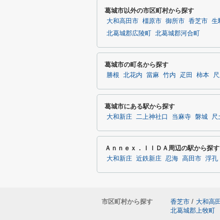
葛城市以外の市区町村から探す
大和高田市
橿原市
御所市
香芝市
生
北葛城郡広陵町
北葛城郡河合町
葛城市の町名から探す
勝根
北花内
當麻
竹内
疋田
柿本
尺
葛城市にある駅から探す
大和新庄
二上神社口
当麻寺
磐城
尺
Ａｎｎｅｘ．ＩＩＤＡ周辺の駅から探す
大和新庄
近鉄新庄
忍海
高田市
浮孔
市区町村から探す
香芝市
/
大和高
北葛城郡上牧町