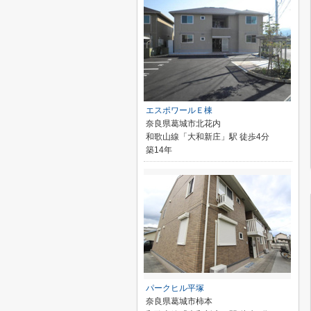
エスポワールＥ棟
奈良県葛城市北花内
和歌山線「大和新庄」駅 徒歩4分
築14年
パークヒル平塚
奈良県葛城市柿本