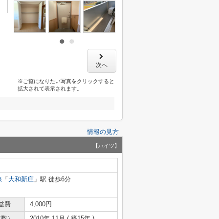
次へ
※ご覧になりたい写真をクリックすると
拡大されて表示されます。
情報の見方
【ハイツ】
線
「
大和新庄
」駅 徒歩6分
益費
4,000円
年数）
2010年 11月 ( 築15年 )