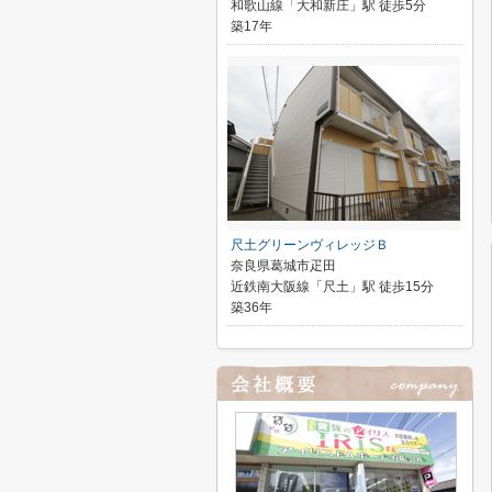
和歌山線「大和新庄」駅 徒歩5分
築17年
尺土グリーンヴィレッジＢ
奈良県葛城市疋田
近鉄南大阪線「尺土」駅 徒歩15分
築36年