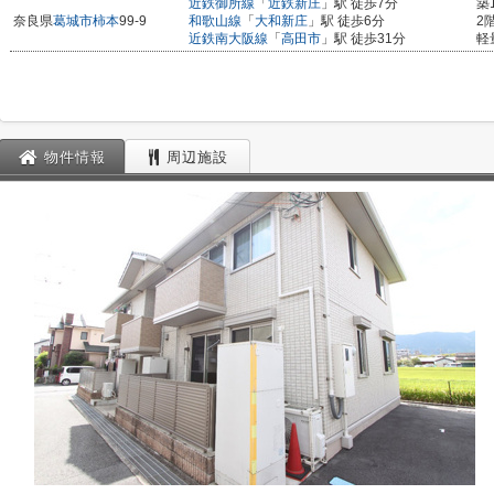
近鉄御所線
「
近鉄新庄
」駅 徒歩7分
築
奈良県
葛城市
柿本
99-9
和歌山線
「
大和新庄
」駅 徒歩6分
2
近鉄南大阪線
「
高田市
」駅 徒歩31分
軽
物件情報
周辺施設