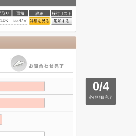
間取り
面積
詳細
検討リスト
2LDK
55.47㎡
詳細を見る
追加する
0
/
4
必須項目完了