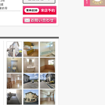
15年
階建
量鉄骨