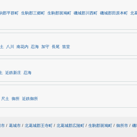
駒郡平群町
生駒郡三郷町
生駒郡斑鳩町
磯城郡川西町
磯城郡田原本町
北
土
八川
南花内
忍海
加守
長尾
笛堂
土
近鉄新庄
忍海
尺土
御所
近鉄御所
田市
/
葛城市
/
北葛城郡王寺町
/
北葛城郡広陵町
/
生駒郡斑鳩町
/
御所市
/
磯