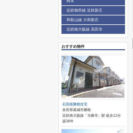
柿本
近鉄御所線 近鉄新庄
和歌山線 大和新庄
近鉄南大阪線 高田市
おすすめ物件
石田様勝根住宅
奈良県葛城市勝根
近鉄南大阪線「当麻寺」駅 徒歩12分
築38年