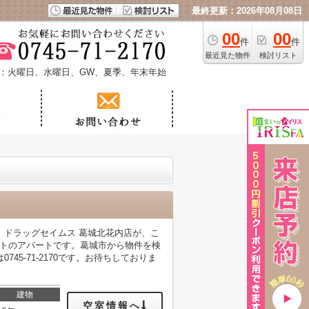
最終更新：2026年08月08日
00
00
件
件
最近見た物件
検討リスト
：火曜日、水曜日、GW、夏季、年末年始
。ドラッグセイムス 葛城北花内店が、こ
ントのアパートです。葛城市から物件を検
5-71-2170です。お待ちしておりま
建物
空室情報へ