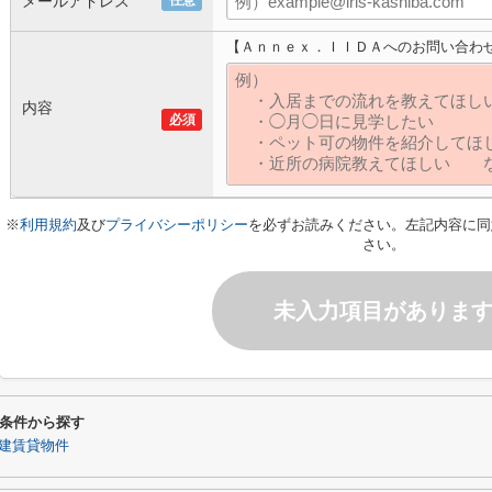
メールアドレス
任意
【Ａｎｎｅｘ．ＩＩＤＡへのお問い合わ
内容
必須
※
利用規約
及び
プライバシーポリシー
を必ずお読みください。左記内容に同
さい。
未入力項目がありま
条件から探す
建賃貸物件