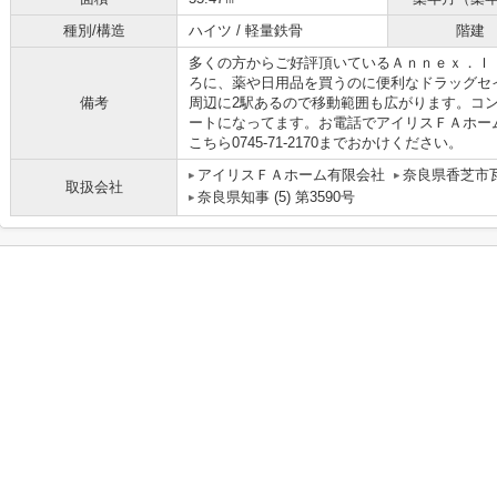
種別/構造
ハイツ / 軽量鉄骨
階建
多くの方からご好評頂いているＡｎｎｅｘ．ＩＩ
ろに、薬や日用品を買うのに便利なドラッグセ
備考
周辺に2駅あるので移動範囲も広がります。コ
ートになってます。お電話でアイリスＦＡホー
こちら0745-71-2170までおかけください。
アイリスＦＡホーム有限会社
奈良県香芝市瓦
取扱会社
奈良県知事 (5) 第3590号