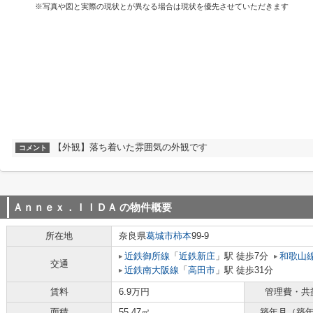
※写真や図と実際の現状とが異なる場合は現状を優先させていただきます
【外観】落ち着いた雰囲気の外観です
コメント
Ａｎｎｅｘ．ＩＩＤＡ
の物件概要
所在地
奈良県
葛城市
柿本
99-9
近鉄御所線
「
近鉄新庄
」駅 徒歩7分
和歌山
交通
近鉄南大阪線
「
高田市
」駅 徒歩31分
賃料
6.9万円
管理費・共
面積
55.47㎡
築年月（築