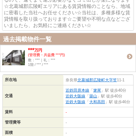
☆北葛城郡広陵町エリアにある賃貸情報のことなら、地域
に密着した当社へお任せください☆当社は、多種多様な賃
貸情報を取り扱っております☆ご要望や不明な点などござ
いましたら、お気軽にご連絡ください☆
過去掲載物件一覧
***
万円
(管理費・共益費 ***円)
敷：***｜礼：***
1階 / *** / ***
所在地
奈良県
北葛城郡広陵町
大字笠
11-1
近鉄田原本線
「
箸尾
」駅 徒歩40分
交通
近鉄大阪線
「
築山
」駅 徒歩40分
近鉄大阪線
「
大和高田
」駅 徒歩46分
賃料
-
管理費等
-
面積
-