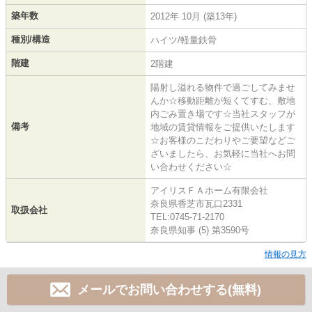
築年数
2012年 10月 (築13年)
種別/構造
ハイツ/軽量鉄骨
階建
2階建
陽射し溢れる物件で過ごしてみませ
んか☆移動距離が短くてすむ、敷地
内ごみ置き場です☆当社スタッフが
備考
地域の賃貸情報をご提供いたします
☆お客様のこだわりやご要望などご
ざいましたら、お気軽に当社へお問
い合わせください☆
アイリスＦＡホーム有限会社
奈良県香芝市瓦口2331
取扱会社
TEL:0745-71-2170
奈良県知事 (5) 第3590号
情報の見方
メールでお問い合わせする(無料)