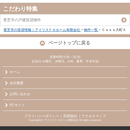
こだわり特集
香芝市の戸建賃貸物件
香芝市の賃貸情報｜アイリスＦＡホーム有限会社
>
物件一覧
>
Ｃａｓａ大町Ａ
ページトップに戻る
営業時間:9:30～18:30
定休日:火曜日、水曜日、GW、夏季、年末年始
ホーム
会社概要
お問い合わせ
PCサイト
プライバシーポリシー
利用規約
｜アクセスマップ
｜
Copyright(c) アイリスＦＡホーム有限会社 All rights reserved.