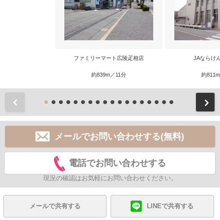
ファミリーマート広陵疋相店
JAならけ
約839m／11分
約811
前
メールでお問い合わせする(無料)
電話でお問い合わせする
現況の確認はお気軽にお問い合わせください。
メールで共有する
LINEで共有する