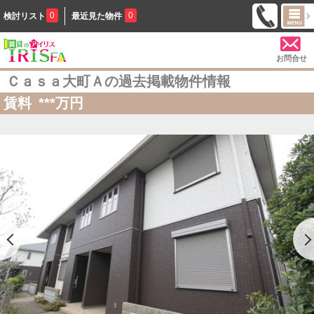
0
0
検討リスト
最近見た物件
お問合せ
Ｃａｓａ大町Ａの過去掲載物件情報
賃料
***
万円