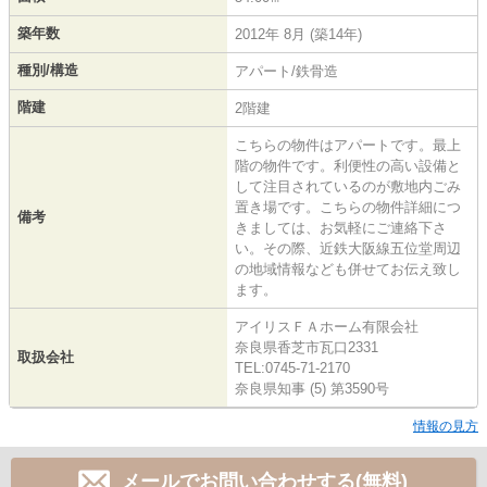
築年数
2012年 8月 (築14年)
種別/構造
アパート/鉄骨造
階建
2階建
こちらの物件はアパートです。最上
階の物件です。利便性の高い設備と
して注目されているのが敷地内ごみ
置き場です。こちらの物件詳細につ
備考
きましては、お気軽にご連絡下さ
い。その際、近鉄大阪線五位堂周辺
の地域情報なども併せてお伝え致し
ます。
アイリスＦＡホーム有限会社
奈良県香芝市瓦口2331
取扱会社
TEL:0745-71-2170
奈良県知事 (5) 第3590号
情報の見方
メールでお問い合わせする(無料)