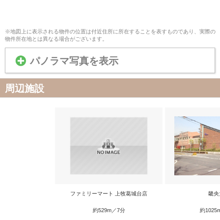
※地図上に表示される物件の位置は付近住所に所在することを表すものであり、実際の
物件所在地とは異なる場合がございます。
パノラマ写真を表示
周辺施設
ファミリーマート 上牧葛城台店
畿央
約529m／7分
約1025