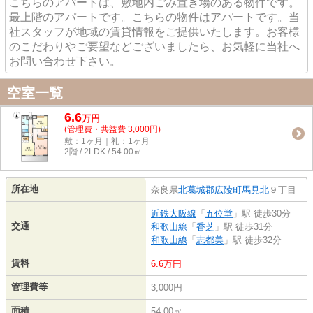
こちらのアパートは、敷地内ごみ置き場のある物件です。
最上階のアパートです。こちらの物件はアパートです。当
社スタッフが地域の賃貸情報をご提供いたします。お客様
のこだわりやご要望などございましたら、お気軽に当社へ
お問い合わせ下さい。
空室一覧
6.6
万
円
(管理費・共益費 3,000円)
敷：1ヶ月｜礼：1ヶ月
2階 / 2LDK / 54.00㎡
所在地
奈良県
北葛城郡広陵町
馬見北
９丁目
近鉄大阪線
「
五位堂
」駅 徒歩30分
交通
和歌山線
「
香芝
」駅 徒歩31分
和歌山線
「
志都美
」駅 徒歩32分
賃料
6.6万円
管理費等
3,000円
面積
54.00㎡