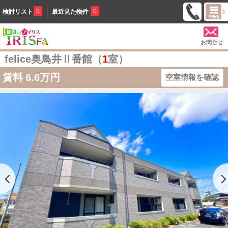
0
0
検討リスト
最近見た物件
お問合せ
felice奥鳥井Ⅱ番館（
1
室）
賃料
6.6万円
空室情報を確認