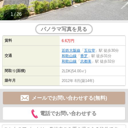
1 / 26
パノラマ写真を見る
賃料
6.6万円
近鉄大阪線
「
五位堂
」駅 徒歩30分
交通
和歌山線
「
香芝
」駅 徒歩31分
和歌山線
「
志都美
」駅 徒歩32分
間取り(面積)
2LDK(54.00㎡)
築年月
2012年 8月(築14年)
メールでお問い合わせする(無料)
電話でお問い合わせする