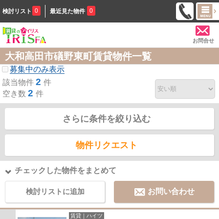
0
0
検討リスト
最近見た物件
お問合せ
大和高田市礒野東町賃貸物件一覧
募集中のみ表示
2
該当物件
件
2
空き数
件
さらに条件を絞り込む
物件リクエスト
チェックした物件をまとめて
検討リストに追加
お問い合わせ
賃貸｜ハイツ