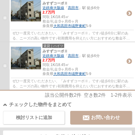
みすずコーポⅡ
近鉄南大阪線
「
高田市
」駅 徒歩6分
2.7万円
間取:
1K/18.45㎡
敷金/礼金:
0ヶ月/0ヶ月
奈良県
大和高田市
礒野東町
5-9
ぜひ一度見ていただきたい、「みすずコーポⅡ」です♪徒歩6分に駅のあ
る、ニーズの高い物件です♪初期費用を抑えたい方におすすめな敷金不要
の物件があります♪お客様とそのご家族の生活に...
賃貸｜ハイツ
みすずコーポⅡ
近鉄南大阪線
「
高田市
」駅 徒歩6分
2.7万円
間取:
1K/18.45㎡
敷金/礼金:
0ヶ月/0ヶ月
奈良県
大和高田市
礒野東町
5-9
ぜひ一度見ていただきたい、「みすずコーポⅡ」です♪徒歩6分に駅のあ
る、ニーズの高い物件です♪初期費用を抑えたい方におすすめな敷金不要
の物件があります♪お客様とそのご家族の生活に...
該当公開件数
2
件 空き数
2
件
1-2
件表示
チェックした物件をまとめて
検討リストに追加
お問い合わせ