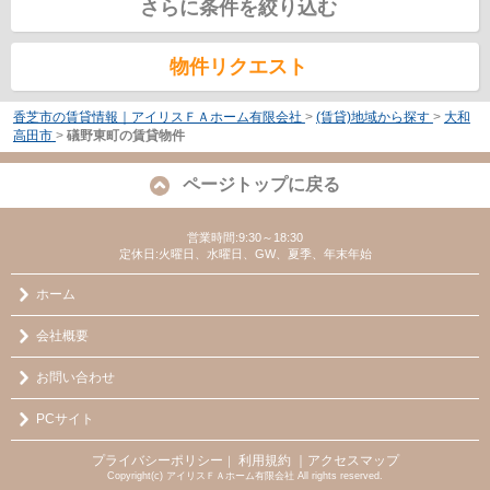
さらに条件を絞り込む
物件リクエスト
香芝市の賃貸情報｜アイリスＦＡホーム有限会社
>
(賃貸)地域から探す
>
大和
高田市
>
礒野東町の賃貸物件
ページトップに戻る
営業時間:9:30～18:30
定休日:火曜日、水曜日、GW、夏季、年末年始
ホーム
会社概要
お問い合わせ
PCサイト
プライバシーポリシー
利用規約
｜アクセスマップ
｜
Copyright(c) アイリスＦＡホーム有限会社 All rights reserved.