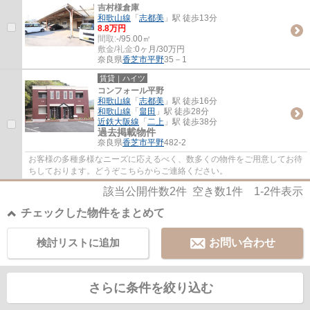
吉村様倉庫
和歌山線
「
志都美
」駅 徒歩13分
8.8万円
間取:
-/95.00㎡
敷金/礼金:
0ヶ月/30万円
奈良県
香芝市
平野
35－1
賃貸｜ハイツ
コンフォール平野
和歌山線
「
志都美
」駅 徒歩16分
和歌山線
「
畠田
」駅 徒歩28分
近鉄大阪線
「
二上
」駅 徒歩38分
過去掲載物件
奈良県
香芝市
平野
482-2
お客様の多種多様なニーズに応えるべく、数多くの物件をご用意してお待
ちしております。どうぞこちらからご連絡ください。
該当公開件数
2
件 空き数
1
件
1-2
件表示
チェックした物件をまとめて
検討リストに追加
お問い合わせ
さらに条件を絞り込む