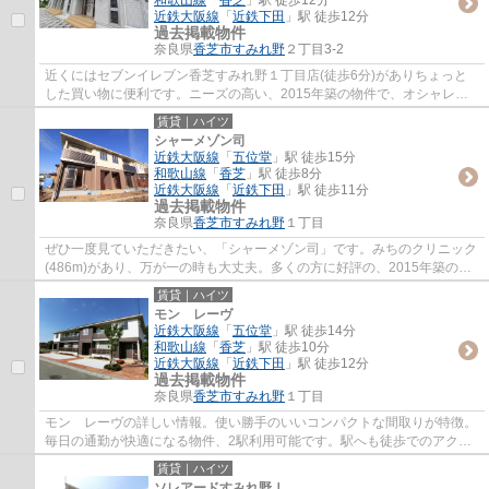
近鉄大阪線
「
近鉄下田
」駅 徒歩12分
過去掲載物件
奈良県
香芝市
すみれ野
２丁目3-2
近くにはセブンイレブン香芝すみれ野１丁目店(徒歩6分)がありちょっと
した買い物に便利です。ニーズの高い、2015年築の物件で、オシャレな
室内が魅力的。2駅利用可能でアクセスの良い...
賃貸｜ハイツ
シャーメゾン司
近鉄大阪線
「
五位堂
」駅 徒歩15分
和歌山線
「
香芝
」駅 徒歩8分
近鉄大阪線
「
近鉄下田
」駅 徒歩11分
過去掲載物件
奈良県
香芝市
すみれ野
１丁目
ぜひ一度見ていただきたい、「シャーメゾン司」です。みちのクリニック
(486m)があり、万が一の時も大丈夫。多くの方に好評の、2015年築の物
件となっております。好評の駅近物件で、徒...
賃貸｜ハイツ
モン レーヴ
近鉄大阪線
「
五位堂
」駅 徒歩14分
和歌山線
「
香芝
」駅 徒歩10分
近鉄大阪線
「
近鉄下田
」駅 徒歩12分
過去掲載物件
奈良県
香芝市
すみれ野
１丁目
モン レーヴの詳しい情報。使い勝手のいいコンパクトな間取りが特徴。
毎日の通勤が快適になる物件、2駅利用可能です。駅へも徒歩でのアクセ
スが可能な物件で、14分ほどで到着します。...
賃貸｜ハイツ
ソレアードすみれ野Ⅰ