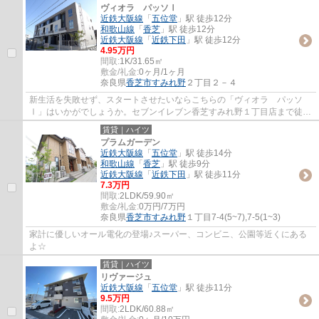
ヴィオラ パッソⅠ
近鉄大阪線
「
五位堂
」駅 徒歩12分
和歌山線
「
香芝
」駅 徒歩12分
近鉄大阪線
「
近鉄下田
」駅 徒歩12分
4.95万円
間取:
1K/31.65㎡
敷金/礼金:
0ヶ月/1ヶ月
奈良県
香芝市
すみれ野
２丁目２－４
新生活を失敗せず、スタートさせたいならこちらの「ヴィオラ パッソ
Ⅰ」はいかがでしょうか。セブンイレブン香芝すみれ野１丁目店まで徒歩
5分と近場にコンビニがあるのもポイント。イ...
賃貸｜ハイツ
プラムガーデン
近鉄大阪線
「
五位堂
」駅 徒歩14分
和歌山線
「
香芝
」駅 徒歩9分
近鉄大阪線
「
近鉄下田
」駅 徒歩11分
7.3万円
間取:
2LDK/59.90㎡
敷金/礼金:
0万円/7万円
奈良県
香芝市
すみれ野
１丁目7-4(5~7),7-5(1~3)
家計に優しいオール電化の登場♪スーパー、コンビニ、公園等近くにある
よ☆
賃貸｜ハイツ
リヴァージュ
近鉄大阪線
「
五位堂
」駅 徒歩11分
9.5万円
間取:
2LDK/60.88㎡