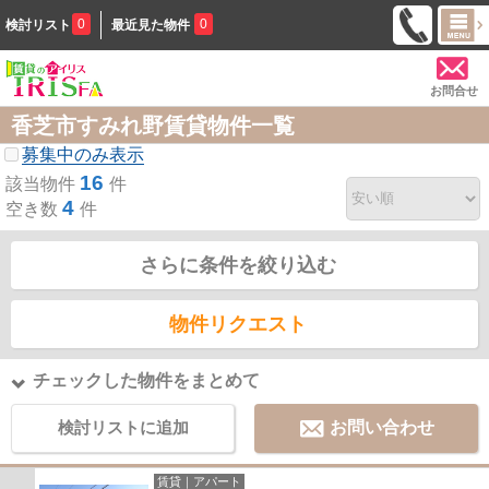
0
0
検討リスト
最近見た物件
お問合せ
香芝市すみれ野賃貸物件一覧
募集中のみ表示
16
該当物件
件
4
空き数
件
さらに条件を絞り込む
物件リクエスト
チェックした物件をまとめて
検討リストに追加
お問い合わせ
賃貸｜アパート