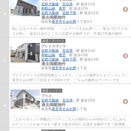
近鉄大阪線
「
五位堂
」駅 徒歩11分
和歌山線
「
香芝
」駅 徒歩12分
近鉄大阪線
「
近鉄下田
」駅 徒歩12分
過去掲載物件
奈良県
香芝市
すみれ野
２丁目3-2
気になるイチオシ物件情報：「ソレアードすみれ野Ⅰ」。駅までのアクセ
スが良い、徒歩11分のところに位置する物件です。平成27年築の物件で
す。お客様のご希望の物件をご提供できるよう...
賃貸｜アパート
グレイスヴィラ
近鉄大阪線
「
五位堂
」駅 徒歩11分
和歌山線
「
香芝
」駅 徒歩13分
近鉄大阪線
「
近鉄下田
」駅 徒歩13分
過去掲載物件
奈良県
香芝市
すみれ野
２丁目
グレイスヴィラの空室情報ならコチラ。こちらの物件からセブンイレブン
香芝すみれ野１丁目店まで392mです。こちらの物件はアパートです。最
上階のアパートです。当社は香芝市エリアに...
賃貸｜ハイツ
ブリス
近鉄大阪線
「
五位堂
」駅 徒歩15分
過去掲載物件
奈良県
香芝市
すみれ野
１丁目
こだわりポイント満載のブリス！こちらの物件から476mのところにみち
のクリニックがあります！駅まで徒歩15分に立地する物件です！賃貸物件
のことでお悩みの方、当社がその悩みを解消...