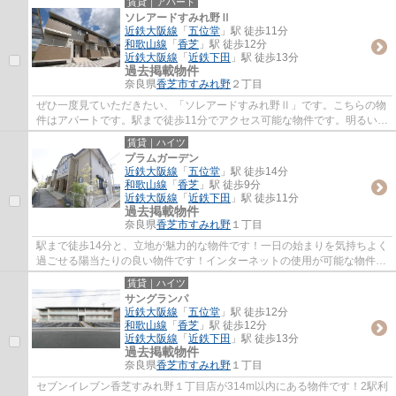
賃貸｜アパート
ソレアードすみれ野Ⅱ
近鉄大阪線
「
五位堂
」駅 徒歩11分
和歌山線
「
香芝
」駅 徒歩12分
近鉄大阪線
「
近鉄下田
」駅 徒歩13分
過去掲載物件
奈良県
香芝市
すみれ野
２丁目
ぜひ一度見ていただきたい、「ソレアードすみれ野Ⅱ」です。こちらの物
件はアパートです。駅まで徒歩11分でアクセス可能な物件です。明るい室
内環境のあるアパートです。いち早くご希望...
賃貸｜ハイツ
プラムガーデン
近鉄大阪線
「
五位堂
」駅 徒歩14分
和歌山線
「
香芝
」駅 徒歩9分
近鉄大阪線
「
近鉄下田
」駅 徒歩11分
過去掲載物件
奈良県
香芝市
すみれ野
１丁目
駅まで徒歩14分と、立地が魅力的な物件です！一日の始まりを気持ちよく
過ごせる陽当たりの良い物件です！インターネットの使用が可能な物件で
す！香芝市エリアにある賃貸情報のことな...
賃貸｜ハイツ
サングランパ
近鉄大阪線
「
五位堂
」駅 徒歩12分
和歌山線
「
香芝
」駅 徒歩12分
近鉄大阪線
「
近鉄下田
」駅 徒歩13分
過去掲載物件
奈良県
香芝市
すみれ野
１丁目
セブンイレブン香芝すみれ野１丁目店が314m以内にある物件です！2駅利