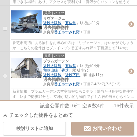
用できる場所にあり、アクセスが便利です！普段からパソコンを使う方に
オススメ物件、ネット回線導入済み！物件を...
賃貸｜ハイツ
リヴァージュ
近鉄大阪線
「
五位堂
」駅 徒歩11分
過去掲載物件
奈良県
香芝市
すみれ野
１丁目
香芝市周辺にある物件をお求めの方は「リヴァージュ」はいかがでしょう
か！こちらの物件はセブンイレブン香芝すみれ野１丁目店まで214mにあ
ります！最上階のハイツです！好評の駅近物...
賃貸｜ハイツ
プラムガーデン
近鉄大阪線
「
五位堂
」駅 徒歩14分
和歌山線
「
香芝
」駅 徒歩9分
近鉄大阪線
「
近鉄下田
」駅 徒歩11分
過去掲載物件
奈良県
香芝市
すみれ野
１丁目7-4(5~7),7-5(1~3)
新着情報：プラムガーデンの空室情報ならコチラ！陽当たり良好な物件で
す！駅まで徒歩14分と、立地が魅力的な物件です！入居の当日からインタ
ーネットが使えます！できるだけ早めに不...
該当公開件数
16
件 空き数
4
件
1-16
件表示
チェックした物件をまとめて
検討リストに追加
お問い合わせ