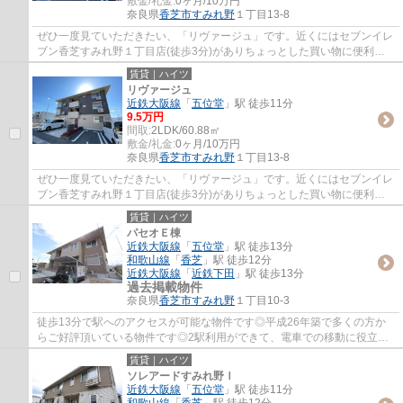
敷金/礼金:
0ヶ月/10万円
奈良県
香芝市
すみれ野
１丁目13-8
ぜひ一度見ていただきたい、「リヴァージュ」です。近くにはセブンイレ
ブン香芝すみれ野１丁目店(徒歩3分)がありちょっとした買い物に便利で
す。毎日のごみ捨てが楽になる敷地内ごみ置...
賃貸｜ハイツ
リヴァージュ
近鉄大阪線
「
五位堂
」駅 徒歩11分
9.5万円
間取:
2LDK/60.88㎡
敷金/礼金:
0ヶ月/10万円
奈良県
香芝市
すみれ野
１丁目13-8
ぜひ一度見ていただきたい、「リヴァージュ」です。近くにはセブンイレ
ブン香芝すみれ野１丁目店(徒歩3分)がありちょっとした買い物に便利で
す。毎日のごみ捨てが楽になる敷地内ごみ置...
賃貸｜ハイツ
パセオＥ棟
近鉄大阪線
「
五位堂
」駅 徒歩13分
和歌山線
「
香芝
」駅 徒歩12分
近鉄大阪線
「
近鉄下田
」駅 徒歩13分
過去掲載物件
奈良県
香芝市
すみれ野
１丁目10-3
徒歩13分で駅へのアクセスが可能な物件です◎平成26年築で多くの方か
らご好評頂いている物件です◎2駅利用ができて、電車での移動に役立つ
物件です◎お家でパソコン使いたい方にオススメ...
賃貸｜ハイツ
ソレアードすみれ野Ⅰ
近鉄大阪線
「
五位堂
」駅 徒歩11分
和歌山線
「
香芝
」駅 徒歩12分