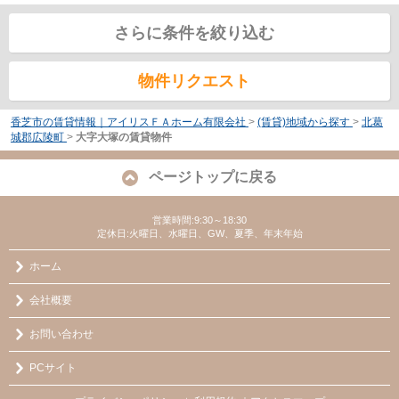
さらに条件を絞り込む
物件リクエスト
香芝市の賃貸情報｜アイリスＦＡホーム有限会社
>
(賃貸)地域から探す
>
北葛
城郡広陵町
>
大字大塚の賃貸物件
ページトップに戻る
営業時間:9:30～18:30
定休日:火曜日、水曜日、GW、夏季、年末年始
ホーム
会社概要
お問い合わせ
PCサイト