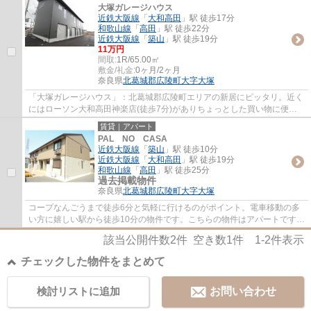
大塚ガレージハウス
近鉄大阪線
「
大和高田
」駅 徒歩17分
和歌山線
「
高田
」駅 徒歩22分
近鉄大阪線
「
築山
」駅 徒歩19分
11万円
間取:
1R/65.00㎡
敷金/礼金:
0ヶ月/2ヶ月
奈良県
北葛城郡広陵町
大字大塚
「大塚ガレージハウス」：北葛城郡広陵町エリアの新居にピッタリ。近く
にはローソン大和高田神楽店(徒歩7分)がありちょっとした買い物に便利
です。バスルームとトイレが分かれています...
賃貸｜アパート
PAL NO CASA
近鉄大阪線
「
築山
」駅 徒歩10分
近鉄大阪線
「
大和高田
」駅 徒歩19分
和歌山線
「
高田
」駅 徒歩25分
過去掲載物件
奈良県
北葛城郡広陵町
大字大塚
コープなんごうまで徒歩6分と気軽に行けるのがポイント。電車移動の多
い方に嬉しい駅から徒歩10分の物件です。こちらの物件はアパートです。
敷地内ごみ置き場つきの物件は最近ますます...
該当公開件数
2
件 空き数
1
件
1-2
件表示
チェックした物件をまとめて
検討リストに追加
お問い合わせ