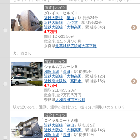
新しい生活のスタートにおすすめなのが、こち...
賃貸｜ハイツ
グレイス・ヒルズⅢ
近鉄大阪線
「
築山
」駅 徒歩24分
近鉄大阪線
「
五位堂
」駅 徒歩32分
近鉄大阪線
「
大和高田
」駅 徒歩34分
4.7万円
間取:
1DK/31.50㎡
敷金/礼金:
1ヶ月/0ヶ月
奈良県
北葛城郡広陵町
大字平尾
犬、猫ＯＫ
賃貸｜ハイツ
シャルムフルーレＢ
和歌山線
「
高田
」駅 徒歩5分
近鉄大阪線
「
大和高田
」駅 徒歩12分
近鉄南大阪線
「
高田市
」駅 徒歩16分
4.7万円
間取:
2LDK/55.20㎡
敷金/礼金:
2万円/5万円
奈良県
大和高田市
三和町
駅が近いので、通勤、通学が便利だね 振り分け間取りの２ＬＤK
賃貸｜ハイツ
ロイヤルコートＡ棟
近鉄大阪線
「
築山
」駅 徒歩5分
近鉄大阪線
「
大和高田
」駅 徒歩14分
和歌山線
「
高田
」駅 徒歩19分
4.8万円