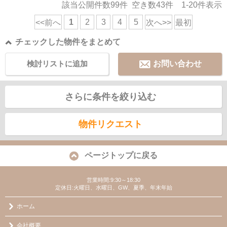
該当公開件数
99
件 空き数
43
件
1-20
件表示
1
2
3
4
5
<<前へ
次へ>>
最初
チェックした物件をまとめて
検討リストに追加
お問い合わせ
さらに条件を絞り込む
物件リクエスト
ページトップに戻る
営業時間:9:30～18:30
定休日:火曜日、水曜日、GW、夏季、年末年始
ホーム
会社概要