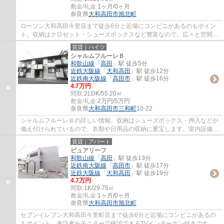
敷金/礼金:
1ヶ月/0ヶ月
奈良県
大和高田市
旭北町
ローソン大和高田今里店まで徒歩6分と近場にコンビニがあるのもポイン
ト。収納はクロゼット・シューズボックスなど豊富なので、広々と空間を
利用することも可能です。広さはなんと29.7...
賃貸｜ハイツ
シャルムフルーレＢ
和歌山線
「
高田
」駅 徒歩5分
近鉄大阪線
「
大和高田
」駅 徒歩12分
近鉄南大阪線
「
高田市
」駅 徒歩16分
4.7万円
間取:
2LDK/55.20㎡
敷金/礼金:
2万円/5万円
奈良県
大和高田市
三和町
10-22
シャルムフルーレＢの詳しい情報。収納はシューズボックス・押入などが
備え付けられているので、衣類や日用品の収納に重宝します。室内設備は
追い焚き・BSなど豊富に揃っており、過ご...
賃貸｜アパート
ピュアリーフ
和歌山線
「
高田
」駅 徒歩13分
近鉄南大阪線
「
高田市
」駅 徒歩17分
近鉄大阪線
「
大和高田
」駅 徒歩19分
4.7万円
間取:
1K/29.75㎡
敷金/礼金:
1ヶ月/0ヶ月
奈良県
大和高田市
旭北町
セブンイレブン大和高田今里町店まで徒歩6分と近場にコンビニがあるの
もポイント。来訪者をモニターで確認できるTVインターホン付きです。