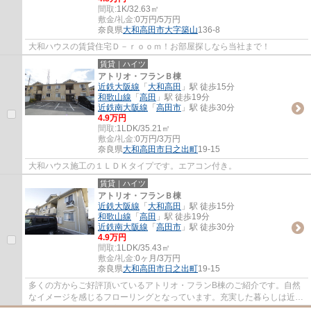
間取:
1K/32.63㎡
敷金/礼金:
0万円/5万円
奈良県
大和高田市
大字築山
136-8
大和ハウスの賃貸住宅Ｄ－ｒｏｏｍ！お部屋探しなら当社まで！
賃貸｜ハイツ
アトリオ・フランＢ棟
近鉄大阪線
「
大和高田
」駅 徒歩15分
和歌山線
「
高田
」駅 徒歩19分
近鉄南大阪線
「
高田市
」駅 徒歩30分
4.9万円
間取:
1LDK/35.21㎡
敷金/礼金:
0万円/3万円
奈良県
大和高田市
日之出町
19-15
大和ハウス施工の１ＬＤＫタイプです。エアコン付き。
賃貸｜ハイツ
アトリオ・フランＢ棟
近鉄大阪線
「
大和高田
」駅 徒歩15分
和歌山線
「
高田
」駅 徒歩19分
近鉄南大阪線
「
高田市
」駅 徒歩30分
4.9万円
間取:
1LDK/35.43㎡
敷金/礼金:
0ヶ月/3万円
奈良県
大和高田市
日之出町
19-15
多くの方からご好評頂いているアトリオ・フランB棟のご紹介です。自然
なイメージを感じるフローリングとなっています。充実した暮らしは近鉄
大阪線大和高田周辺で実現しませんか。0745...