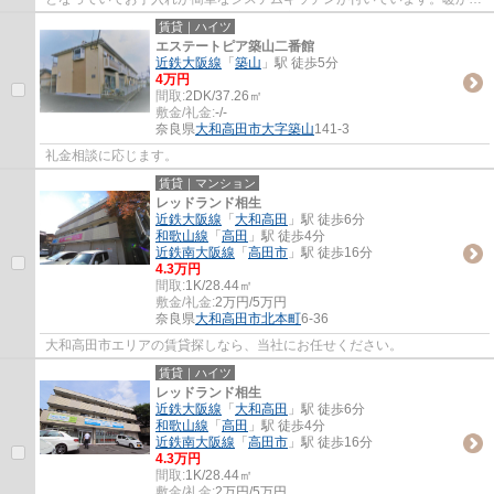
を感じやすい南向きの空間です。2DKは家族...
賃貸｜ハイツ
エステートピア築山二番館
近鉄大阪線
「
築山
」駅 徒歩5分
4万円
間取:
2DK/37.26㎡
敷金/礼金:
-/-
奈良県
大和高田市
大字築山
141-3
礼金相談に応じます。
賃貸｜マンション
レッドランド相生
近鉄大阪線
「
大和高田
」駅 徒歩6分
和歌山線
「
高田
」駅 徒歩4分
近鉄南大阪線
「
高田市
」駅 徒歩16分
4.3万円
間取:
1K/28.44㎡
敷金/礼金:
2万円/5万円
奈良県
大和高田市
北本町
6-36
大和高田市エリアの賃貸探しなら、当社にお任せください。
賃貸｜ハイツ
レッドランド相生
近鉄大阪線
「
大和高田
」駅 徒歩6分
和歌山線
「
高田
」駅 徒歩4分
近鉄南大阪線
「
高田市
」駅 徒歩16分
4.3万円
間取:
1K/28.44㎡
敷金/礼金:
2万円/5万円