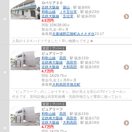
ロベリア３０
近鉄大阪線
「
築山
」駅 徒歩8分
和歌山線
「
ＪＲ五位堂
」駅 徒歩23分
近鉄大阪線
「
五位堂
」駅 徒歩20分
4.5万円
間取:
1DK/38.00㎡
敷金/礼金:
-/0ヶ月
奈良県
北葛城郡広陵町
みささぎ台
23-17
人気の１ＤＫハイツでました！早い物勝ちですよ★
賃貸｜アパート
ピュアリーフ
和歌山線
「
高田
」駅 徒歩13分
近鉄南大阪線
「
高田市
」駅 徒歩17分
近鉄大阪線
「
大和高田
」駅 徒歩19分
4.7万円
間取:
1K/29.75㎡
敷金/礼金:
1ヶ月/0ヶ月
奈良県
大和高田市
旭北町
「ピュアリーフ」のここがイチオシ。顔が見える安心のTVインターホン
付きです。室内設備は浴室乾燥機・洗面所独立など豊富に揃っており、過
ごしやすいお部屋になっております。敷地内...
賃貸｜アパート
ピュアリーフ
和歌山線
「
高田
」駅 徒歩13分
近鉄南大阪線
「
高田市
」駅 徒歩17分
近鉄大阪線
「
大和高田
」駅 徒歩19分
4.7万円
間取:
1K/29.75㎡