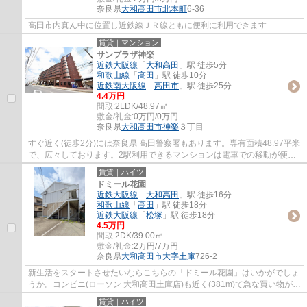
奈良県
大和高田市
北本町
6-36
高田市内真ん中に位置し近鉄線ＪＲ線ともに便利に利用できます
賃貸｜マンション
サンプラザ神楽
近鉄大阪線
「
大和高田
」駅 徒歩5分
和歌山線
「
高田
」駅 徒歩10分
近鉄南大阪線
「
高田市
」駅 徒歩25分
4.4万円
間取:
2LDK/48.97㎡
敷金/礼金:
0万円/0万円
奈良県
大和高田市
神楽
３丁目
すぐ近く(徒歩2分)には奈良県 高田警察署もあります。専有面積48.97平米
で、広々しております。2駅利用できるマンションは電車での移動が便利
です。こちらは2LDKの物件です。大和高田...
賃貸｜ハイツ
ドミール花園
近鉄大阪線
「
大和高田
」駅 徒歩16分
和歌山線
「
高田
」駅 徒歩18分
近鉄大阪線
「
松塚
」駅 徒歩18分
4.5万円
間取:
2DK/39.00㎡
敷金/礼金:
2万円/7万円
奈良県
大和高田市
大字土庫
726-2
新生活をスタートさせたいならこちらの「ドミール花園」はいかがでしょ
うか。コンビニ(ローソン 大和高田土庫店)も近く(381m)て急な買い物があ
った時にも便利です。大和高田市エリアの...
賃貸｜ハイツ