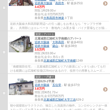
近鉄南大阪線
「
高田市
」駅 徒歩25分
3.4万円
間取:
1R/29.00㎡
敷金/礼金:
0万円/0万円
奈良県
大和高田市
神楽
３丁目
近鉄大阪線大和高田駅周辺への引っ越しをお考えなら「サンプラザ神
楽」。共用部にはエレベータ・敷地内ごみ置き場・バイク置場などが揃っ
ており、とても充実しています。収納スペース...
賃貸｜アパート
北葛城郡広陵町大字南郷のアパート
近鉄大阪線
「
大和高田
」駅 徒歩40分
近鉄大阪線
「
築山
」駅 徒歩38分
3.5万円
間取:
2K/33.00㎡
敷金/礼金:
0ヶ月/1ヶ月
奈良県
北葛城郡広陵町
大字南郷
1249
「南郷堀田住宅」：北葛城郡広陵町エリアの新居にピッタリ♪歩いても行
ける範囲には広陵町役場(226m)があるので、役所での用事もスムーズに
済ませられます♪快適な生活を近鉄大阪線大和...
賃貸｜一戸建て
三吉629-2平屋
近鉄大阪線
「
五位堂
」駅 徒歩37分
3.8万円
間取:
2DK/51.73㎡
敷金/礼金:
0万円/0万円
奈良県
北葛城郡広陵町
大字三吉
629-2
朝や就寝前がラクラクの、独立した洗面所の物件。コンロやシンクが一体
となっていてお手入れが簡単なシステムキッチンが付いています。暖かさ