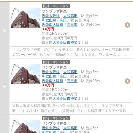
賃貸｜マンション
サンプラザ神楽
近鉄大阪線
「
大和高田
」駅 徒歩5分
和歌山線
「
高田
」駅 徒歩10分
近鉄南大阪線
「
高田市
」駅 徒歩25分
3.4万円
間取:
1R/29.00㎡
敷金/礼金:
0万円/0万円
奈良県
大和高田市
神楽
３丁目
「サンプラザ神楽」のここがイチオシ。暮らしに便利なオークワ高田神楽
店(スーパー)がこちらから480mのところにあります。ワンルームは、一
人暮らしの方からのニーズがあります。ぜひ...
賃貸｜マンション
サンプラザ神楽
近鉄大阪線
「
大和高田
」駅 徒歩5分
和歌山線
「
高田
」駅 徒歩10分
近鉄南大阪線
「
高田市
」駅 徒歩25分
3.4万円
間取:
1R/29.00㎡
敷金/礼金:
0万円/0万円
奈良県
大和高田市
神楽
３丁目
近鉄大阪線大和高田駅周辺への引っ越しをお考えなら「サンプラザ神
楽」。住みやすい環境が嬉しい賃貸物件です。大和高田市エリアや近鉄大
阪線大和高田付近でのお部屋探しは、当社にお...
賃貸｜マンション
サンプラザ神楽
近鉄大阪線
「
大和高田
」駅 徒歩5分
和歌山線
「
高田
」駅 徒歩10分