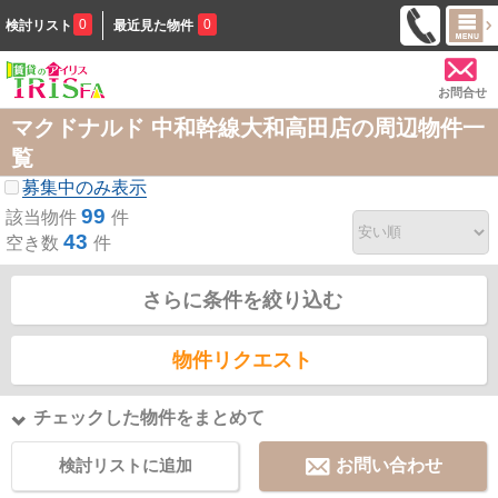
0
0
検討リスト
最近見た物件
お問合せ
マクドナルド 中和幹線大和高田店の周辺物件一
覧
募集中のみ表示
99
該当物件
件
43
空き数
件
さらに条件を絞り込む
物件リクエスト
チェックした物件をまとめて
検討リストに追加
お問い合わせ